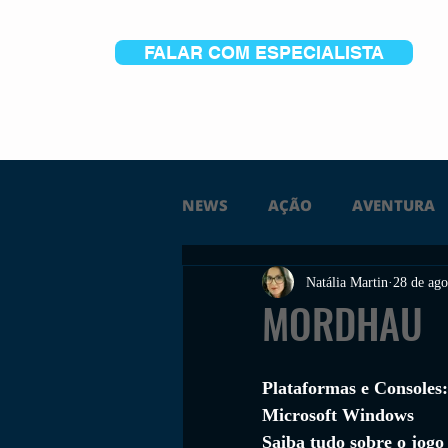
FALAR COM ESPECIALISTA
NEWS
AÇÃO
AVENTURA
Natália Martin
28 de ago
FICÇÃO
TERROR
PC
MORDHAU
TRAILER
PLATAFORMA
Plataformas e Consoles:
Microsoft Windows
Saiba tudo sobre o jogo
SOBREVIVÊNCIA
CONSTR