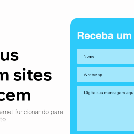
Receba um
us
m sites
ncem
ernet funcionando para
to