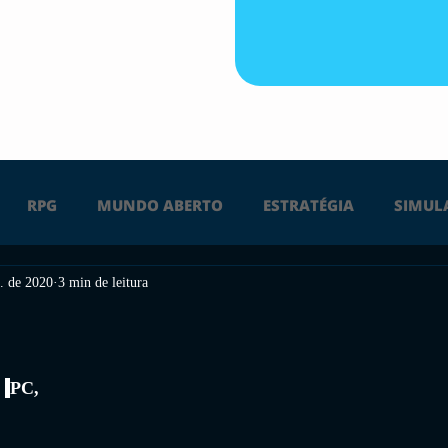
RPG
MUNDO ABERTO
ESTRATÉGIA
SIMUL
. de 2020
3 min de leitura
PS4
PS5
XBOX ONE
XBOX SERIES X
Ú
FPS
DICAS
TIRO
LGBTQ+
CORRIDA
 
PC, 
 
UÇÃO
INDIE
SWITCH
GUERRA
LUTA