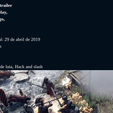
trailer 
lay, 
go, 
l: 29 de abril de 2019
n
de luta, Hack and slash