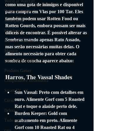
World of Warcraft
como uma gota de inimigos e disponível 
Review e Análise
para compra em Vlas por 100 Tar. Eles 
também podem usar Rotten Food ou 
Smartphone
Rotten Gourds, embora possam ser mais 
Eletrônicos
difíceis de encontrar. É possível alterar as 
Sombras usando apenas Rato Assado, 
Games e Consoles
mas serão necessárias muitas delas. O 
Monitor
alimento necessário para obter cada 
sombra de concha aparece abaixo:
Cuidados Pessoais
Produtos Gamer
Harros, The Vassal Shades
Computador e Informática
Smart TV
Sun Vassal: Preto com detalhes em 
ouro. Alimente Gorf com 5 Roasted 
Cursos
Rat e toque o alaúde perto dele.
Beleza
Burden Keeper: Gold com 
acabamento em preto. Alimente 
Tudo em Casa
Gorf com 10 Roasted Rat ou 4 
casa