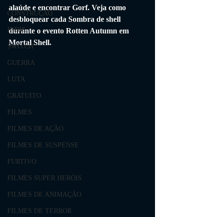
alaúde e encontrar Gorf. Veja como 
CONSTRUÇÃO
desbloquear cada Sombra de shell 
INDIE
durante o evento Rotten Autumn em 
Mortal Shell.
SWITCH
GUERRA
LUTA
GRATUITO
FILMES
FILMES DE AÇÃO
FILMES DE SUSPENSE
FURTIVO
FILMES SUPER HERÓIS
FILMES DE ANIMAÇÃO
FILMES DE TERROR