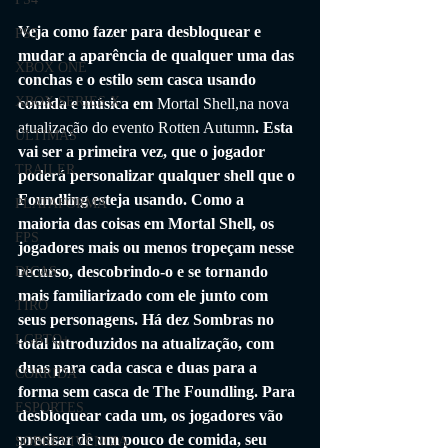
Veja como fazer para desbloquear e 
PS5
mudar a aparência de qualquer uma das 
XBOX ONE
conchas e o estilo sem casca usando 
XBOX SERIES X
comida e música em 
Mortal Shell,na nova 
atualização do evento Rotten Autumn
. Esta 
ÚLTIMAS
vai ser a primeira vez, que o jogador 
TRAILER
poderá personalizar qualquer shell que o 
Foundling esteja usando. Como a 
PLATAFORMA
maioria das coisas em Mortal Shell, os 
FPS
jogadores mais ou menos tropeçam nesse 
recurso, descobrindo-o e se tornando 
DICAS
mais familiarizado com ele junto com 
TIRO
seus personagens. Há dez Sombras no 
LGBTQ+
total introduzidos na atualização, com 
duas para cada casca e duas para a 
CORRIDA
forma sem casca de The Foundling. Para 
ESPORTES
desbloquear cada um, os jogadores vão 
precisar de um pouco de comida, seu 
SOBREVIVÊNCIA