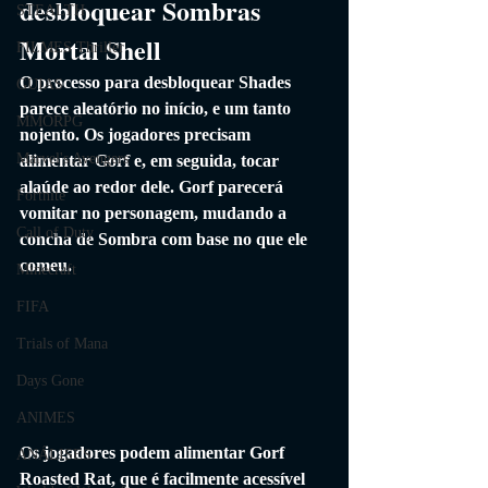
desbloquear Sombras 
STEALTH
Mortal Shell
FILMES Thriller
O processo para desbloquear Shades 
GUIAS
parece aleatório no início, e um tanto 
MMORPG
nojento. Os jogadores precisam 
Marvel's Avengers
alimentar Gorf e, em seguida, tocar 
alaúde ao redor dele. Gorf parecerá 
Fortnite
vomitar no personagem, mudando a 
Call of Duty
concha de Sombra com base no que ele 
comeu.
Minecraft
FIFA
Trials of Mana
Days Gone
ANIMES
Os jogadores podem alimentar Gorf 
ANÁLISES
Roasted Rat, que é facilmente acessível 