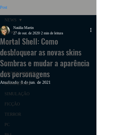
Post
NEWS
Natália Martin
NEWS
27 de out. de 2020
2 min de leitura
Mortal Shell: Como
AÇÃO
desbloquear as novas skins
AVENTURA
Sombras e mudar a aparência
RPG
dos personagens
MUNDO ABERTO
Atualizado:
8 de jun. de 2021
ESTRATÉGIA
SIMULAÇÃO
FICÇÃO
TERROR
PC
PS4