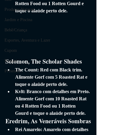
Rotten Food ou 1 Rotten Gourd e 
Produtos Naturais
toque o alaúde perto dele.
Jardim e Piscina
Bebê/Criança
Esportes, Aventura e Lazer
Cupom
Solomon, The Scholar Shades
Roupas
The Count: Red com Black trim. 
Presentes
Alimente Gorf com 5 Roasted Rat e 
toque o alaúde perto dele.
Kvlt: Branco com detalhes em Preto. 
Alimente Gorf com 10 Roasted Rat 
ou 4 Rotten Food ou 1 Rotten 
Gourd e toque o alaúde perto dele.
Eredrim, As Veneráveis ​​Sombras
Rei Amarelo: Amarelo com detalhes 