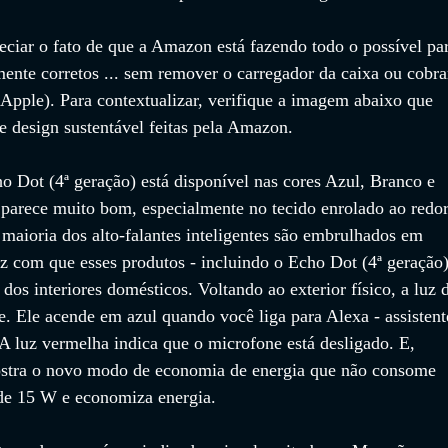
eciar o fato de que a Amazon está fazendo todo o possível pa
ente corretos ... sem remover o carregador da caixa ou cobra
: Apple). Para contextualizar, verifique a imagem abaixo que 
e design sustentável feitas pela Amazon. 
o Dot (4ª geração) está disponível nas cores Azul, Branco e 
 parece muito bom, especialmente no tecido enrolado ao redor
A maioria dos alto-falantes inteligentes são embrulhados em 
az com que esses produtos - incluindo o Echo Dot (4ª geração)
s interiores domésticos. Voltando ao exterior físico, a luz 
. Ele acende em azul quando você liga para Alexa - assistent
A luz vermelha indica que o microfone está desligado. E, 
ostra o novo modo de economia de energia que não consome 
de 15 W e economiza energia. 