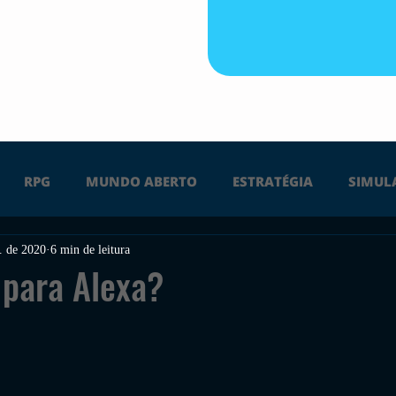
RPG
MUNDO ABERTO
ESTRATÉGIA
SIMUL
. de 2020
6 min de leitura
PS4
PS5
XBOX ONE
XBOX SERIES X
Ú
 para Alexa?
FPS
DICAS
TIRO
LGBTQ+
CORRIDA
UÇÃO
INDIE
SWITCH
GUERRA
LUTA