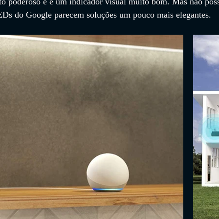
to poderoso e é um indicador visual muito bom. Mas não pos
LEDs do Google parecem soluções um pouco mais elegantes. 