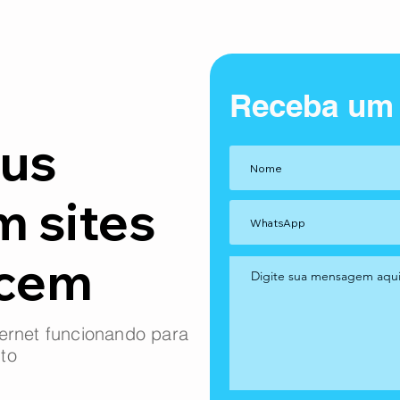
Receba um
us
m sites
ncem
ernet funcionando para
to