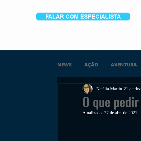
FALAR COM ESPECIALISTA
NEWS
AÇÃO
AVENTURA
Natália Martin
21 de dez
FICÇÃO
TERROR
PC
O que pedir
Atualizado:
27 de abr. de 2021
TRAILER
PLATAFORMA
SOBREVIVÊNCIA
CONSTR