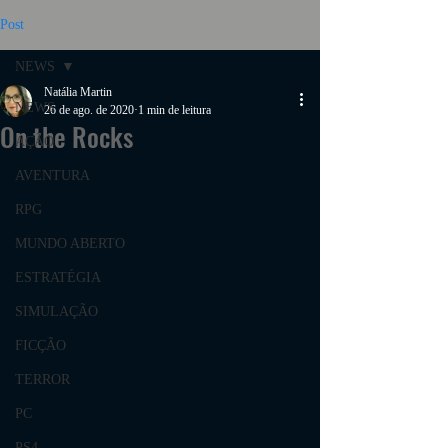
Post
NEWS
Natália Martin
NEWS
26 de ago. de 2020
1 min de leitura
On the Rocks
AÇÃO
AVENTURA
RPG
MUNDO ABERTO
ESTRATÉGIA
SIMULAÇÃO
FICÇÃO
TERROR
PC
PS4