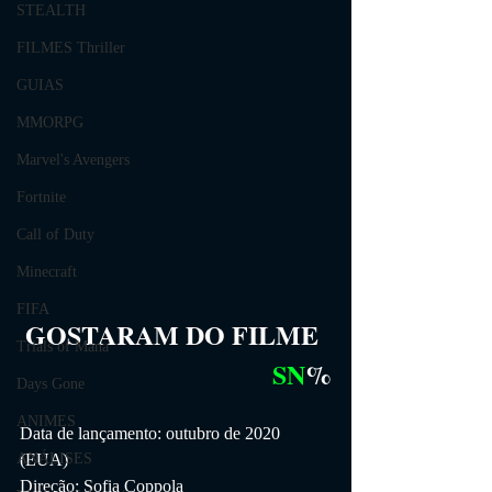
STEALTH
FILMES Thriller
GUIAS
MMORPG
Marvel's Avengers
Fortnite
Call of Duty
Minecraft
FIFA
GOSTARAM DO FILME
Trials of Mana
SN
%
Days Gone
ANIMES
Data de lançamento: outubro de 2020 
ANÁLISES
(EUA)
Direção: Sofia Coppola