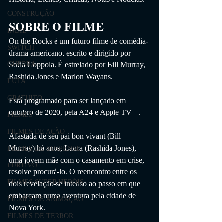
CONSTRUÇÃO
SOBRE O FILME
INDIE
On the Rocks é um futuro filme de comédia-
SWITCH
drama americano, escrito e dirigido por 
GUERRA
Sofia Coppola. É estrelado por Bill Murray, 
Rashida Jones e Marlon Wayans.
LUTA
GRATUITO
Está programado para ser lançado em 
outubro de 2020, pela A24 e Apple TV +.
FILMES
FILMES DE AÇÃO
Afastada de seu pai bon vivant (Bill 
Murray) há anos, Laura (Rashida Jones), 
FILMES DE SUSPENSE
uma jovem mãe com o casamento em crise, 
FURTIVO
resolve procurá-lo. O reencontro entre os 
FILMES SUPER HERÓIS
dois revelação-se intenso ao passo em que 
embarcam numa aventura pela cidade de 
FILMES DE ANIMAÇÃO
Nova York.
FILMES DE TERROR