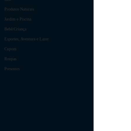
Produtos Naturais
Jardim e Piscina
Bebê/Criança
Esportes, Aventura e Lazer
Cupom
Roupas
Presentes