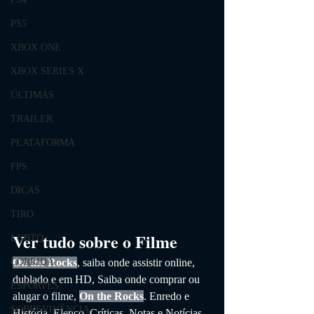
PS5
XBOX ONE
XBOX SERIES X
ÚLTIMAS
TRAILER
PLATAFORMA
FPS
DICAS
TIRO
Ver tudo sobre o Filme
LGBTQ+
CORRIDA
On the Rocks
, saiba onde assistir online, 
dublado e em HD,
 Saiba onde comprar ou 
ESPORTES
alugar o filme, 
On the Rocks
. 
Enredo e 
SOBREVIVÊNCIA
História, Elenco, Críticas, Notas e Notícias. 