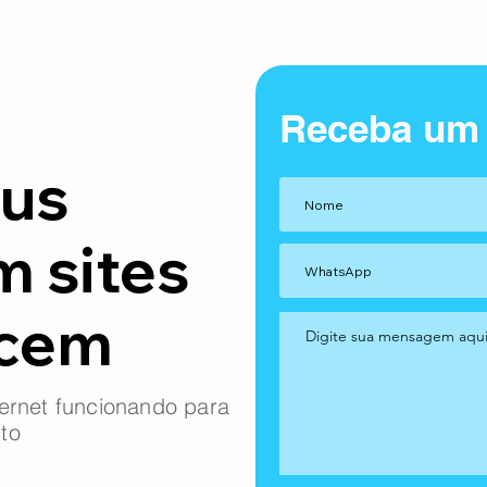
Receba um
us
m sites
ncem
ernet funcionando para
to