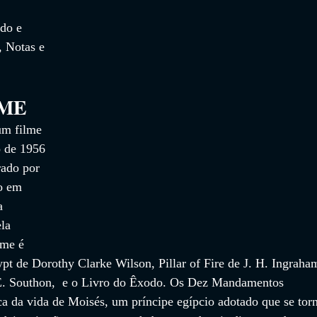
do e 
, Notas e 
LME
m filme 
o de 1956 
rado por 
o em 
a 
la 
lme é 
pt de Dorothy Clarke Wilson, Pillar of Fire de J. H. Ingraha
E. Southon,  e o Livro do Êxodo. Os Dez Mandamentos 
ica da vida de Moisés, um príncipe egípcio adotado que se tor