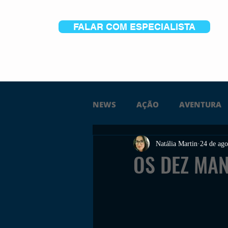
FALAR COM ESPECIALISTA
NEWS
AÇÃO
AVENTURA
Natália Martin
24 de ago
FICÇÃO
TERROR
PC
OS DEZ MA
TRAILER
PLATAFORMA
SOBREVIVÊNCIA
CONSTR