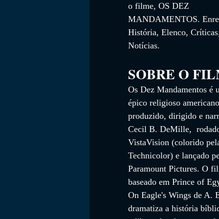
o filme, OS DEZ 
MANDAMENTOS
. 
Enre
História, Elenco, Críticas
Notícias. 
SOBRE O FI
Os Dez Mandamentos é u
épico religioso american
produzido, dirigido e nar
Cecil B. DeMille,  rodad
VistaVision (colorido pel
Technicolor) e lançado pe
Paramount Pictures. O fi
baseado em Prince of Egy
On Eagle's Wings de A. 
dramatiza a história bíbl