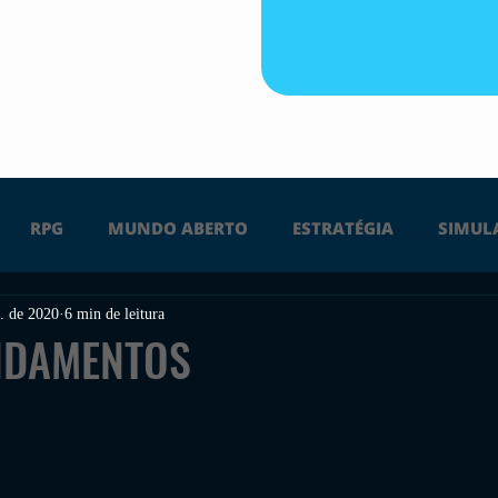
RPG
MUNDO ABERTO
ESTRATÉGIA
SIMUL
. de 2020
6 min de leitura
PS4
PS5
XBOX ONE
XBOX SERIES X
Ú
NDAMENTOS
FPS
DICAS
TIRO
LGBTQ+
CORRIDA
UÇÃO
INDIE
SWITCH
GUERRA
LUTA