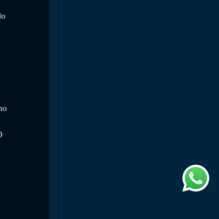
do 
 
mo 
 
O 