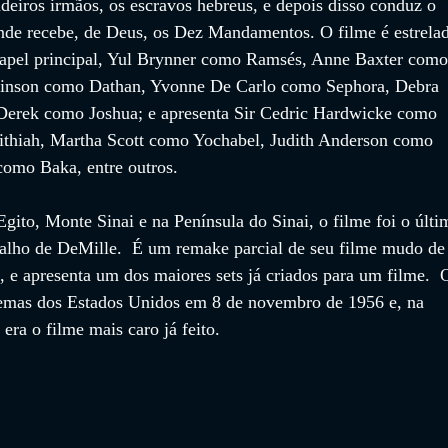
adeiros irmãos, os escravos hebreus, e depois disso conduz o 
de recebe, de Deus, os Dez Mandamentos. O filme é estrela
papel principal, Yul Brynner como Ramsés, Anne Baxter como
binson como Dathan, Yvonne De Carlo como Sephora, Debra 
 Derek como Joshua; e apresenta Sir Cedric Hardwicke como 
ithiah, Martha Scott como Yochabel, Judith Anderson como 
omo Baka, entre outros. 
ito, Monte Sinai e na Península do Sinai, o filme foi o últi
alho de DeMille.  É um remake parcial de seu filme mudo de
 e apresenta um dos maiores sets já criados para um filme.  
nemas dos Estados Unidos em 8 de novembro de 1956 e, na 
era o filme mais caro já feito. 