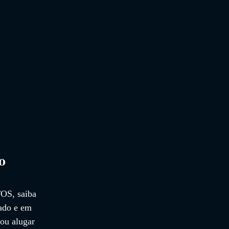
o 
TOS
, saiba 
lado e em 
ou alugar 