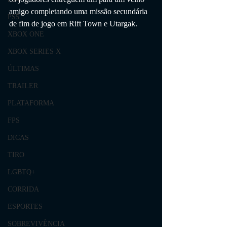
amigo completando uma missão secundária 
PS5
de fim de jogo em Rift Town e Utargak.
XBOX ONE
XBOX SERIES X
ÚLTIMAS
TRAILER
PLATAFORMA
FPS
DICAS
TIRO
LGBTQ+
CORRIDA
ESPORTES
SOBREVIVÊNCIA