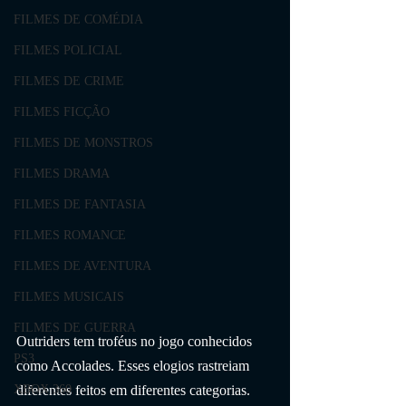
FILMES DE COMÉDIA
FILMES POLICIAL
FILMES DE CRIME
FILMES FICÇÃO
FILMES DE MONSTROS
FILMES DRAMA
FILMES DE FANTASIA
FILMES ROMANCE
FILMES DE AVENTURA
FILMES MUSICAIS
FILMES DE GUERRA
Outriders tem troféus no jogo conhecidos 
PS3
como Accolades. Esses elogios rastreiam 
diferentes feitos em diferentes categorias. 
XBOX 360