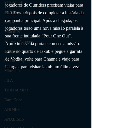
STEALTH
jogadores de Outriders precisam viajar para 
Rift Town depois de completar a história da 
FILMES Thriller
campanha principal. Após a chegada, os 
GUIAS
jogadores terão uma nova missão paralela à 
MMORPG
sua frente intitulada "Pour One Out". 
Marvel's Avengers
Aproxime-se da porta e comece a missão. 
Entre no quarto de Jakub e pegue a garrafa 
Fortnite
de Vodka, volte para Channa e viaje para 
Call of Duty
Utargak para visitar Jakub um última vez.
Minecraft
FIFA
Trials of Mana
Days Gone
ANIMES
ANÁLISES