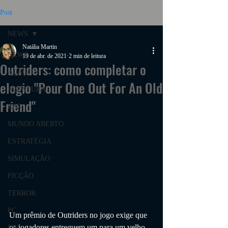
Post
NEWS
Natália Martin
NEWS
19 de abr. de 2021
2 min de leitura
Outriders: como completar o
AÇÃO
elogio "Pour One Out For An Old
AVENTURA
Friend"
RPG
MUNDO ABERTO
ESTRATÉGIA
SIMULAÇÃO
FICÇÃO
TERROR
PC
Um prêmio de Outriders no jogo exige que 
os jogadores entreguem um para um velho 
PS4