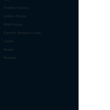
Produtos Naturais
Jardim e Piscina
Bebê/Criança
Esportes, Aventura e Lazer
Cupom
Roupas
Presentes