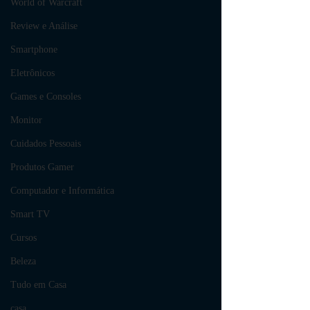
World of Warcraft
Review e Análise
Smartphone
Eletrônicos
Games e Consoles
Monitor
Cuidados Pessoais
Produtos Gamer
Computador e Informática
Smart TV
Cursos
Beleza
Tudo em Casa
casa