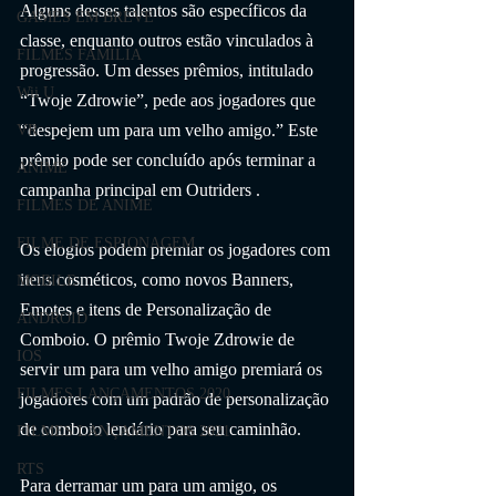
Alguns desses talentos são específicos da 
GAMES EM BREVE
classe, enquanto outros estão vinculados à 
FILMES FAMÍLIA
progressão. Um desses prêmios, intitulado 
Wii U
“Twoje Zdrowie”, pede aos jogadores que 
“despejem um para um velho amigo.” Este 
VR
prêmio pode ser concluído após terminar a 
ANIME
campanha principal em Outriders .
FILMES DE ANIME
FILME DE ESPIONAGEM
Os elogios podem premiar os jogadores com 
itens cosméticos, como novos Banners, 
MOBILE
Emotes e itens de Personalização de 
ANDROID
Comboio. O prêmio Twoje Zdrowie de 
IOS
servir um para um velho amigo premiará os 
FILMES LANÇAMENTOS 2020
jogadores com um padrão de personalização 
de comboio lendário para seu caminhão.
FILMES LANÇAMENTOS 2021
RTS
Para derramar um para um amigo, os 