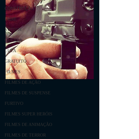
CONSTRUÇÃO
INDIE
SWITCH
GUERRA
LUTA
GRATUITO
FILMES
FILMES DE AÇÃO
FILMES DE SUSPENSE
FURTIVO
FILMES SUPER HERÓIS
FILMES DE ANIMAÇÃO
FILMES DE TERROR