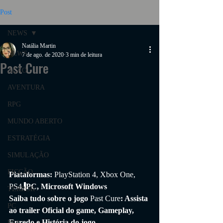
Post
NEWS
Natália Martin
NEWS
7 de ago. de 2020
3 min de leitura
Past Cure
AÇÃO
AVENTURA
RPG
MUNDO ABERTO
ESTRATÉGIA
SIMULAÇÃO
FICÇÃO
Plataformas: 
PlayStation 4, Xbox One, 
PS4,
PC, Microsoft Windows
TERROR
Saiba tudo sobre o jogo 
Past Cure
: Assista 
PC
ao trailer Oficial do game, Gameplay, 
Enredo e História do jogo.
PS4