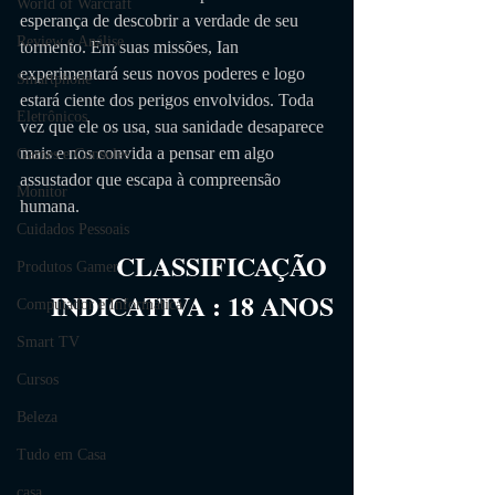
World of Warcraft
esperança de descobrir a verdade de seu 
Review e Análise
tormento. Em suas missões, Ian 
experimentará seus novos poderes e logo 
Smartphone
estará ciente dos perigos envolvidos. Toda 
Eletrônicos
vez que ele os usa, sua sanidade desaparece 
mais e nos convida a pensar em algo 
Games e Consoles
assustador que escapa à compreensão 
Monitor
humana.
Cuidados Pessoais
CLASSIFICAÇÃO 
Produtos Gamer
INDICATIVA
 :
18
 ANOS
Computador e Informática
Smart TV
Cursos
Beleza
Tudo em Casa
casa