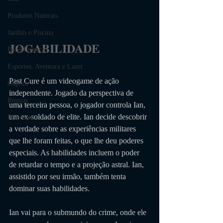
Produtos Naturais
Jardim e Piscina
JOGABILIDADE                 
Bebê/Criança
Esportes, Aventura e Lazer
Past Cure é um videogame de ação 
Cupom
independente. Jogado da perspectiva de 
Roupas
uma terceira pessoa, o jogador controla Ian, 
um ex-soldado de elite. Ian decide descobrir 
Presentes
a verdade sobre as experiências militares 
que lhe foram feitas, o que lhe deu poderes 
especiais. As habilidades incluem o poder 
de retardar o tempo e a projeção astral. Ian, 
assistido por seu irmão, também tenta 
dominar suas habilidades. 
Ian vai para o submundo do crime, onde ele 