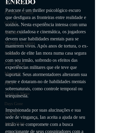
ENREDO
STEALTH
Pastcure é um thriller psicológico escuro 
FILMES Thriller
que desfigura as fronteiras entre realidade e 
GUIAS
sonhos. Nesta experiência intensa com uma 
trama cuidadosa e cinemática, os jogadores 
MMORPG
devem usar habilidades mentais para se 
Marvel's Avengers
manterem vivos. Após anos de tortura, o ex-
soldado de elite Ian mora numa casa segura 
Fortnite
com seu irmão, sofrendo os efeitos das 
Call of Duty
experiências militares que ele teve que 
Minecraft
suportar. Seus atormentadores alteraram sua 
mente e dotaram-no de habilidades mentais 
FIFA
sobrenaturais, como controle temporal ou 
Trials of Mana
telequinesia. 
Days Gone
Impulsionada por suas alucinações e sua 
ANIMES
sede de vingança, Ian aceita a ajuda de seu 
irmão e se compromete com a busca 
ANÁLISES
emocionante de seus conspiradores com a 