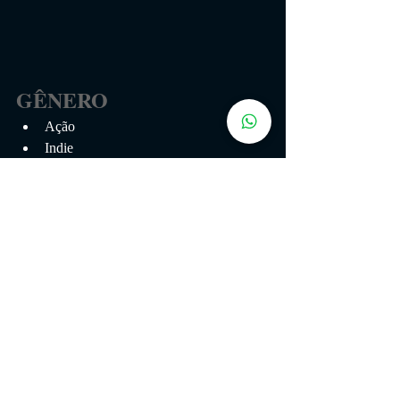
GÊNERO
Ação
Indie
Terror
Thriller
PC
PS4
XBOX ONE
Posts recentes
Ver tudo