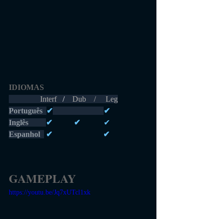
IDIOMAS 
                Interf  
 /    
Dub    /     Leg
Português 
✔
✔
Inglês         
✔           ✔            
✔
Espanhol  
 ✔                          ✔
GAMEPLAY
https://youtu.be/Jq7xUTcl1xk