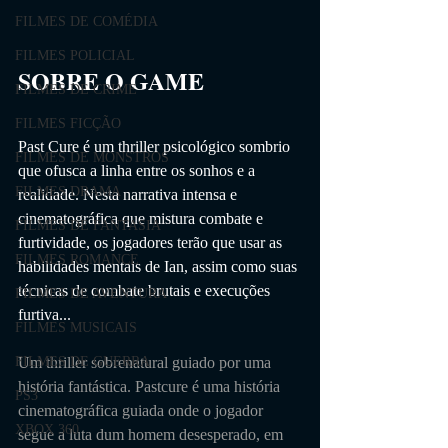
FILMES DE COMÉDIA
FILMES POLICIAL
SOBRE O GAME                
FILMES DE CRIME
FILMES FICÇÃO
Past Cure é um thriller psicológico sombrio 
FILMES DE MONSTROS
que ofusca a linha entre os sonhos e a 
FILMES DRAMA
realidade. Nesta narrativa intensa e 
cinematográfica que mistura combate e 
FILMES DE FANTASIA
furtividade, os jogadores terão que usar as 
FILMES ROMANCE
habilidades mentais de Ian, assim como suas 
técnicas de combate brutais e execuções 
FILMES DE AVENTURA
furtiva...
FILMES MUSICAIS
Um thriller sobrenatural guiado por uma 
FILMES DE GUERRA
história fantástica. Pastcure é uma história 
PS3
cinematográfica guiada onde o jogador 
XBOX 360
segue a luta dum homem desesperado, em 