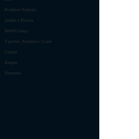
Produtos Naturais
Jardim e Piscina
Bebê/Criança
Esportes, Aventura e Lazer
Cupom
Roupas
Presentes