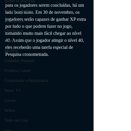
World of Warcraft
para os jogadores serem concluídas, há um 
Review e Análise
lado bom nisso. Em 30 de novembro, os 
jogadores serão capazes de ganhar XP extra 
Smartphone
por tudo o que podem fazer no jogo, 
Eletrônicos
tornando muito mais fácil chegar ao nível 
40. Assim que o jogador atingir o nível 40, 
Games e Consoles
eles receberão uma tarefa especial de 
Monitor
Pesquisa cronometrada.
Cuidados Pessoais
Produtos Gamer
Computador e Informática
Smart TV
Cursos
Beleza
Tudo em Casa
casa