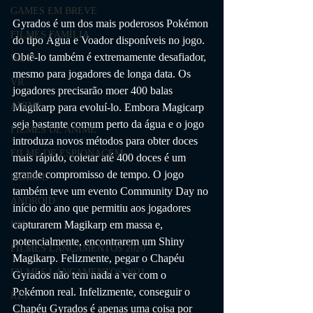
GAMES EM BREVE
Gyrados é um dos mais poderosos Pokémon 
FILMES FAMÍLIA
do tipo Água e Voador disponíveis no jogo. 
Obtê-lo também é extremamente desafiador, 
Wii U
mesmo para jogadores de longa data. Os 
VR
jogadores precisarão moer 400 balas 
ANIME
Magikarp para evoluí-lo. Embora Magicarp 
seja bastante comum perto da água e o jogo 
FILMES DE ANIME
introduza novos métodos para obter doces 
FILME DE ESPIONAGEM
mais rápido, coletar até 400 doces é um 
grande compromisso de tempo. O jogo 
MOBILE
também teve um evento Community Day no 
ANDROID
início do ano que permitiu aos jogadores 
capturarem Magikarp em massa e, 
IOS
potencialmente, encontrarem um Shiny 
FILMES LANÇAMENTOS 2020
Magikarp. Felizmente, pegar o Chapéu 
FILMES LANÇAMENTOS 2021
Gyrados não tem nada a ver com o 
Pokémon real. Infelizmente, conseguir o 
RTS
Chapéu Gyrados é apenas uma coisa por 