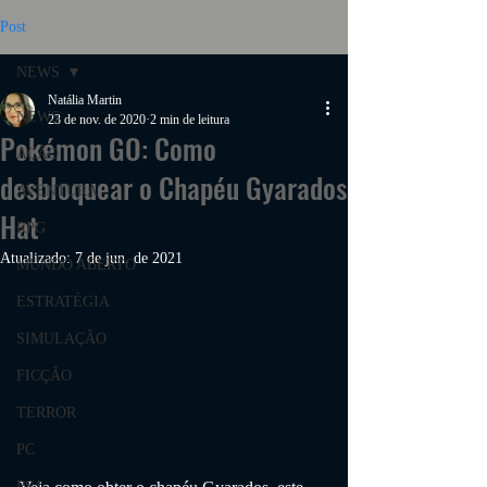
Post
NEWS
Natália Martin
NEWS
23 de nov. de 2020
2 min de leitura
Pokémon GO: Como
AÇÃO
desbloquear o Chapéu Gyarados
AVENTURA
Hat
RPG
Atualizado:
7 de jun. de 2021
MUNDO ABERTO
ESTRATÉGIA
SIMULAÇÃO
FICÇÃO
TERROR
PC
PS4