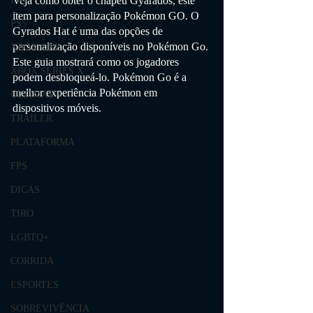
Veja como obter o chapéu Gyarados, este 
item para personalização Pokémon GO. O 
PS5
Gyrados Hat é uma das opções de 
personalização disponíveis no Pokémon Go. 
XBOX ONE
Este guia mostrará como os jogadores 
XBOX SERIES X
podem desbloqueá-lo. Pokémon Go é a 
melhor experiência Pokémon em 
ÚLTIMAS
dispositivos móveis. 
TRAILER
PLATAFORMA
FPS
DICAS
TIRO
LGBTQ+
CORRIDA
ESPORTES
SOBREVIVÊNCIA