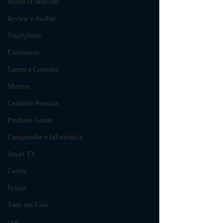
World of Warcraft
Review e Análise
Smartphone
Eletrônicos
Games e Consoles
Monitor
Cuidados Pessoais
Produtos Gamer
Computador e Informática
Smart TV
Cursos
Beleza
Tudo em Casa
casa