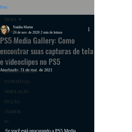
Post
NEWS
Natália Martin
NEWS
24 de nov. de 2020
2 min de leitura
PS5 Media Gallery: Como
AÇÃO
encontrar suas capturas de tela
AVENTURA
e videoclipes no PS5
RPG
Atualizado:
31 de mai. de 2021
MUNDO ABERTO
ESTRATÉGIA
SIMULAÇÃO
FICÇÃO
TERROR
PC
Se você está procurando a PS5 Media 
PS4