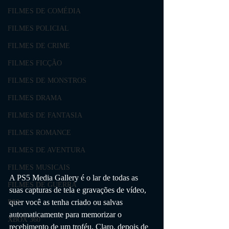
FILMES DE COMÉDIA
FILMES POLICIAL
FILMES DE CRIME
FILMES FICÇÃO
FILMES DE MONSTROS
FILMES DRAMA
FILMES DE FANTASIA
FILMES ROMANCE
FILMES DE AVENTURA
FILMES MUSICAIS
A PS5 Media Gallery é o lar de todas as 
FILMES DE GUERRA
suas capturas de tela e gravações de vídeo, 
quer você as tenha criado ou salvas 
PS3
automaticamente para memorizar o 
XBOX 360
recebimento de um troféu. Claro, depois de 