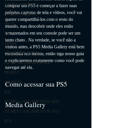
GAMES EM BREVE
comprar um PS5 e começar a fazer suas 
próprias capturas de tela e vídeos, você vai 
FILMES FAMÍLIA
querer compartilhá-los com o resto do 
Wii U
mundo, mas descobrir onde eles estão 
armazenados em seu console pode ser um 
VR
tanto chato . Na verdade, se você não a 
ANIME
visitou antes, a PS5 Media Gallery está bem 
FILMES DE ANIME
escondida nos menus, então siga nosso guia 
e explicaremos exatamente como você pode 
FILME DE ESPIONAGEM
navegar até ela.
MOBILE
Como acessar sua PS5 
ANDROID
IOS
FILMES LANÇAMENTOS 2020
Media Gallery
FILMES LANÇAMENTOS 2021
RTS