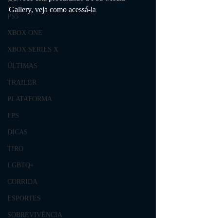
Gallery, veja como acessá-la
PS5
XBOX ONE
XBOX SERIES X
ÚLTIMAS
TRAILER
PLATAFORMA
FPS
DICAS
TIRO
LGBTQ+
CORRIDA
ESPORTES
SOBREVIVÊNCIA