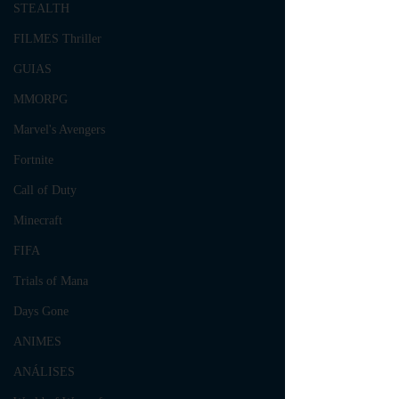
STEALTH
FILMES Thriller
GUIAS
MMORPG
Marvel's Avengers
Fortnite
Call of Duty
Minecraft
FIFA
Trials of Mana
Days Gone
ANIMES
ANÁLISES