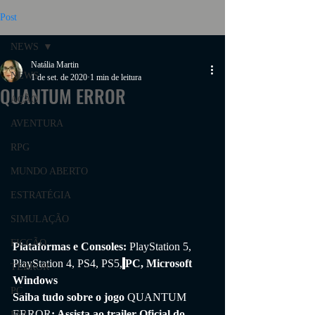
Post
NEWS
Natália Martin
NEWS
1 de set. de 2020
1 min de leitura
QUANTUM ERROR
AÇÃO
AVENTURA
RPG
MUNDO ABERTO
ESTRATÉGIA
SIMULAÇÃO
FICÇÃO
Plataformas e Consoles: 
PlayStation 5, 
PlayStation 4, PS4, PS5,
PC, Microsoft 
TERROR
Windows
PC
Saiba tudo sobre o jogo 
QUANTUM 
ERROR
: Assista ao trailer Oficial do 
PS4