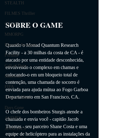
STEALTH
FILMES Thriller
SOBRE O GAME                
GUIAS
MMORPG
Quando o Monad Quantum Research 
Marvel's Avengers
Facility - a 30 milhas da costa de CA - é 
Fortnite
atacado por uma entidade desconhecida, 
Call of Duty
envolvendo o complexo em chamas e 
colocando-o em um bloqueio total de 
Minecraft
contenção, uma chamada de socorro é 
FIFA
enviada para ajuda mútua ao Fogo Garboa 
Departamento em San Francisco, CA.
Trials of Mana
Days Gone
O chefe dos bombeiros Sturgis atende a 
ANIMES
chamada e envia você - capitão Jacob 
Thomas - seu parceiro Shane Costa e uma 
ANÁLISES
equipe de helicóptero para as instalações da 