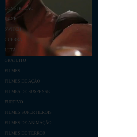
CONSTRUÇÃO
INDIE
SWITCH
GUERRA
LUTA
GRATUITO
FILMES
FILMES DE AÇÃO
FILMES DE SUSPENSE
FURTIVO
FILMES SUPER HERÓIS
FILMES DE ANIMAÇÃO
FILMES DE TERROR