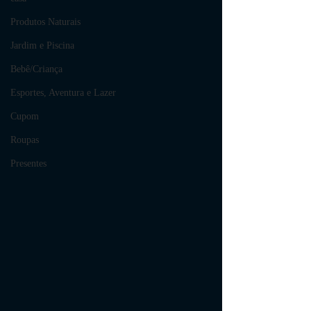
Produtos Naturais
Jardim e Piscina
Bebê/Criança
Esportes, Aventura e Lazer
Cupom
Roupas
Presentes