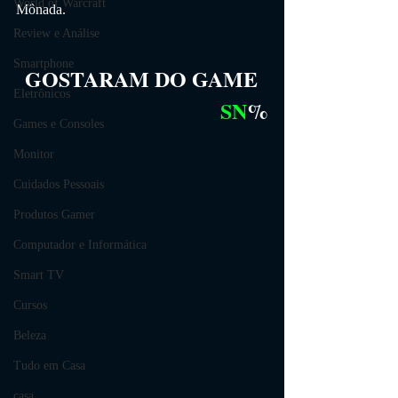
World of Warcraft
Mônada.
Review e Análise
Smartphone
GOSTARAM DO GAME
Eletrônicos
SN
%
Games e Consoles
Monitor
Cuidados Pessoais
Produtos Gamer
Computador e Informática
Smart TV
Cursos
Beleza
Tudo em Casa
casa