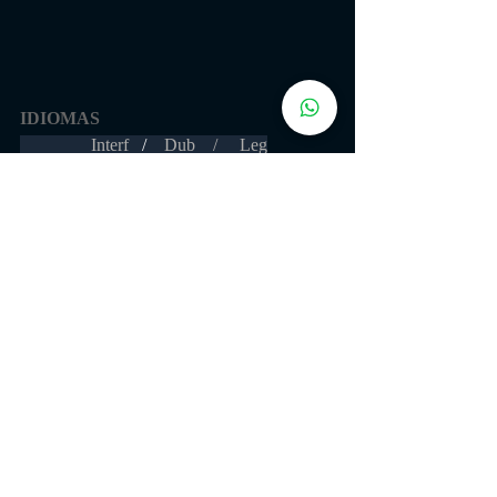
IDIOMAS 
                Interf  
 /    
Dub    /     Leg
Português 
✔
✔
✔
Inglês         
✔           ✔            
✔
Espanhol  
 ✔           ✔            ✔
GAMEPLAY
https://youtu.be/Qh5SdBlygcI