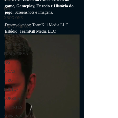
game, Gameplay, Enredo e História do 
PS5
jogo, 
Screenshots e Imagens
.
XBOX ONE
Desenvolvedor: TeamKill Media LLC
XBOX SERIES X
Estúdio: TeamKill Media LLC
ÚLTIMAS
TRAILER
PLATAFORMA
FPS
DICAS
TIRO
LGBTQ+
CORRIDA
ESPORTES
SOBREVIVÊNCIA