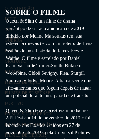
CONSTRUÇÃO
SOBRE O FILME
INDIE
Queen & Slim é um filme de drama 
romântico de estrada americana de 2019 
SWITCH
dirigido por Melina Matsoukas (em sua 
GUERRA
estreia na direção) e com um roteiro de Lena 
Waithe de uma história de James Frey e 
LUTA
Waithe. O filme é estrelado por Daniel 
GRATUITO
Kaluuya, Jodie Turner-Smith, Bokeem 
FILMES
Woodbine, Chloë Sevigny, Flea, Sturgill 
Simpson e Indya Moore. A trama segue dois 
FILMES DE AÇÃO
afro-americanos que fogem depois de matar 
FILMES DE SUSPENSE
um policial durante uma parada de trânsito.
FURTIVO
Queen & Slim teve sua estreia mundial no 
FILMES SUPER HERÓIS
AFI Fest em 14 de novembro de 2019 e foi 
FILMES DE ANIMAÇÃO
lançado nos Estados Unidos em 27 de 
novembro de 2019, pela Universal Pictures. 
FILMES DE TERROR