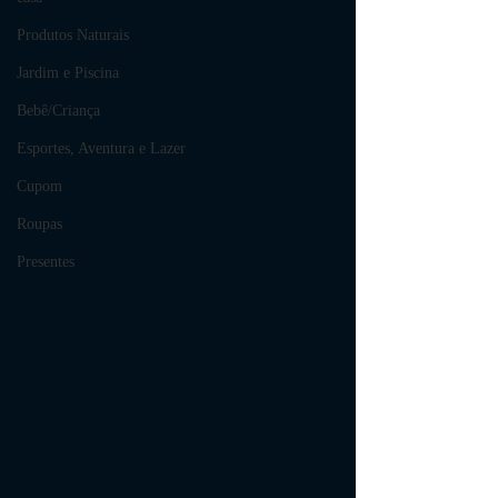
Produtos Naturais
Jardim e Piscina
Bebê/Criança
Esportes, Aventura e Lazer
Cupom
Roupas
Presentes