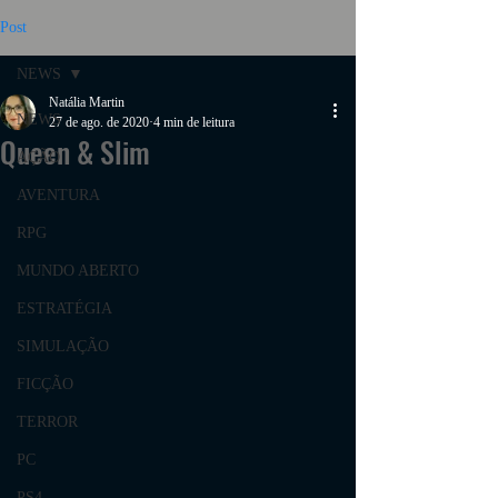
Post
NEWS
Natália Martin
NEWS
27 de ago. de 2020
4 min de leitura
Queen & Slim
AÇÃO
AVENTURA
RPG
MUNDO ABERTO
ESTRATÉGIA
SIMULAÇÃO
FICÇÃO
TERROR
PC
PS4