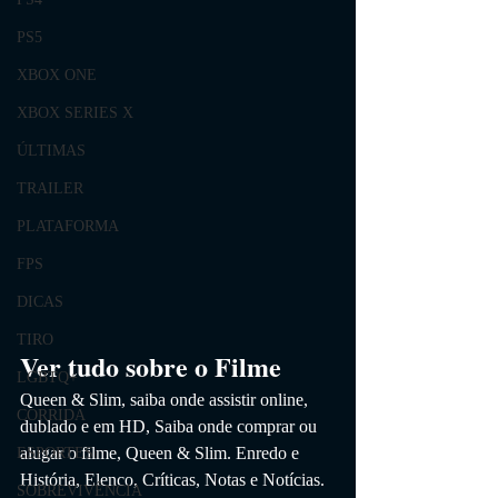
PS5
XBOX ONE
XBOX SERIES X
ÚLTIMAS
TRAILER
PLATAFORMA
FPS
DICAS
TIRO
Ver tudo sobre o Filme
LGBTQ+
Queen & Slim
, saiba onde assistir online, 
CORRIDA
dublado e em HD,
 Saiba onde comprar ou 
alugar o filme, Queen & Slim
. 
Enredo e 
ESPORTES
História, Elenco, Críticas, Notas e Notícias. 
SOBREVIVÊNCIA