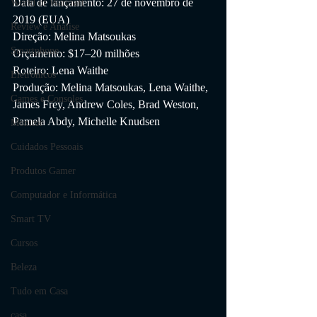
Data de lançamento: 27 de novembro de 
World of Warcraft
2019 (EUA)
Review e Análise
Direção: Melina Matsoukas
Smartphone
Orçamento: $17–20 milhões
Roteiro: Lena Waithe
Eletrônicos
Produção: Melina Matsoukas, Lena Waithe, 
Games e Consoles
James Frey, Andrew Coles, Brad Weston, 
Pamela Abdy, Michelle Knudsen
Monitor
Cuidados Pessoais
Produtos Gamer
Computador e Informática
Smart TV
Cursos
Beleza
Tudo em Casa
casa