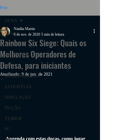
Post
NEWS
Natália Martin
NEWS
6 de nov. de 2020
5 min de leitura
Rainbow Six Siege: Quais os
AÇÃO
Melhores Operadores de
AVENTURA
Defesa, para iniciantes
RPG
Atualizado:
9 de jun. de 2021
MUNDO ABERTO
ESTRATÉGIA
SIMULAÇÃO
FICÇÃO
TERROR
PC
Aprenda com estas docas, como jogar 
PS4