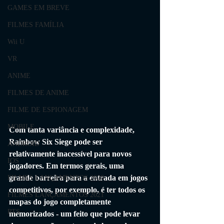
GAMES EM BREVE
FILMES FAMÍLIA
Wii U
VR
ANIME
FILMES DE ANIME
FILME DE ESPIONAGEM
MOBILE
Com tanta variância e complexidade, 
Rainbow Six Siege pode ser 
ANDROID
relativamente inacessível para novos 
IOS
jogadores. Em termos gerais, uma 
grande barreira para a entrada em jogos 
FILMES LANÇAMENTOS 2020
competitivos, por exemplo, é ter todos os 
FILMES LANÇAMENTOS 2021
mapas do jogo completamente 
RTS
memorizados - um feito que pode levar 