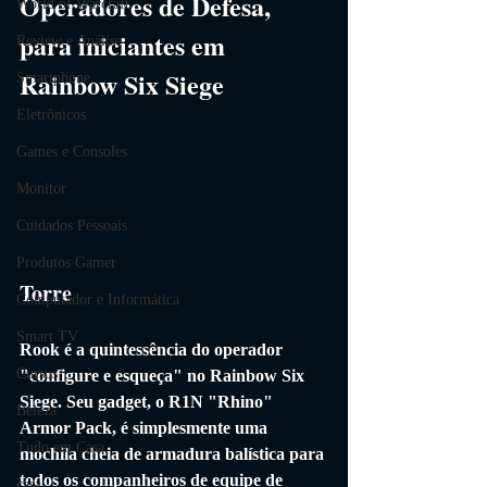
Operadores de Defesa, 
World of Warcraft
para iniciantes em 
Review e Análise
Rainbow Six Siege
Smartphone
Eletrônicos
Games e Consoles
Monitor
Cuidados Pessoais
Produtos Gamer
Torre
Computador e Informática
Smart TV
Rook é a quintessência do operador 
Cursos
"configure e esqueça" no Rainbow Six 
Siege. Seu gadget, o R1N "Rhino" 
Beleza
Armor Pack, é simplesmente uma 
Tudo em Casa
mochila cheia de armadura balística para 
todos os companheiros de equipe de 
casa