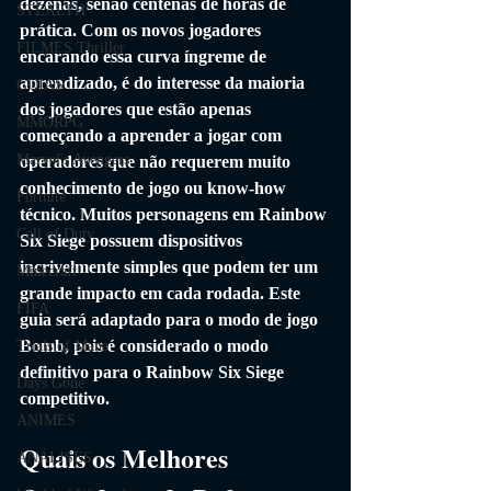
dezenas, senão centenas de horas de 
STEALTH
prática. Com os novos jogadores 
FILMES Thriller
encarando essa curva íngreme de 
aprendizado, é do interesse da maioria 
GUIAS
dos jogadores que estão apenas 
MMORPG
começando a aprender a jogar com 
Marvel's Avengers
operadores que não requerem muito 
conhecimento de jogo ou know-how 
Fortnite
técnico. Muitos personagens em Rainbow 
Call of Duty
Six Siege possuem dispositivos 
incrivelmente simples que podem ter um 
Minecraft
grande impacto em cada rodada. Este 
FIFA
guia será adaptado para o modo de jogo 
Bomb, pois é considerado o modo 
Trials of Mana
definitivo para o Rainbow Six Siege 
Days Gone
competitivo.
ANIMES
Quais os Melhores 
ANÁLISES