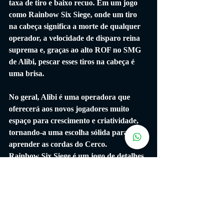
taxa de tiro e baixo recuo. Em um jogo 
como Rainbow Six Siege, onde um tiro 
na cabeça significa a morte de qualquer 
operador, a velocidade de disparo reina 
suprema e, graças ao alto ROF no SMG 
de Alibi, pescar esses tiros na cabeça é 
uma brisa. 
No geral, Alibi é uma operadora que 
oferecerá aos novos jogadores muito 
espaço para crescimento e criatividade, 
tornando-a uma escolha sólida para 
aprender as cordas do Cerco.
Rainbow Six Siege é um jogo de detalhes. 
Os novos jogadores se deparam com uma 
montanha de conhecimento que terão de 
escalar antes de jogar o jogo em sua 
capacidade competitiva máxima. Embora 
possa ser uma jornada assustadora, é 