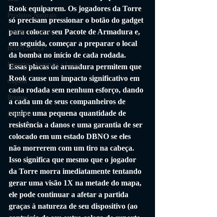
Rook equiparem. Os jogadores da Torre 
Produtos Naturais
só precisam pressionar o botão do gadget 
para colocar seu Pacote de Armadura e, 
Jardim e Piscina
em seguida, começar a preparar o local 
Bebê/Criança
da bomba no início de cada rodada. 
Esportes, Aventura e Lazer
Essas placas de armadura permitem que 
Rook cause um impacto significativo em 
Cupom
cada rodada sem nenhum esforço, dando 
Roupas
a cada um de seus companheiros de 
equipe uma pequena quantidade de 
Presentes
resistência a danos e uma garantia de ser 
colocado em um estado DBNO se eles 
não morrerem com um tiro na cabeça. 
Isso significa que mesmo que o jogador 
da Torre morra imediatamente tentando 
gerar uma visão 1X na metade do mapa, 
ele pode continuar a afetar a partida 
graças à natureza de seu dispositivo (ao 