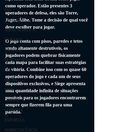
como operador. Estão presentes 3 
PS5
operadores de defesa, eles são Torre, 
Jager, Álibe. Tome a decisão de qual você 
XBOX ONE
deve escolher para jogar.
XBOX SERIES X
ÚLTIMAS
O jogo conta com pisos, paredes e tetos 
sendo altamente destrutíveis, os 
TRAILER
jogadores podem quebrar fisicamente 
PLATAFORMA
cada mapa para facilitar suas estratégias 
de vitória. Combine isso com os quase 60 
FPS
operadores do jogo e cada um de seus 
DICAS
dispositivos exclusivos, e Siege apresenta 
TIRO
uma quantidade infinita de situações 
possíveis para os jogadores encontrarem 
LGBTQ+
sempre que fizerem fila para uma 
CORRIDA
partida.
ESPORTES
SOBREVIVÊNCIA