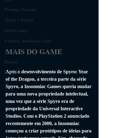
Produtos Naturais
Jardim e Piscina
Bebê/Criança
Esportes, Aventura e Lazer
MAIS DO GAME
Cupom
Roupas
Após o desenvolvimento de Spyro: Year 
Presentes
of the Dragon, a terceira parte da série 
Spyro, a Insomniac Games queria mudar 
para uma nova propriedade intelectual, 
uma vez que a série Spyro era de 
propriedade da Universal Interactive 
Studios. Com o PlayStation 2 anunciado 
recentemente em 2000, a Insomniac 
começou a criar protótipos de ideias para 