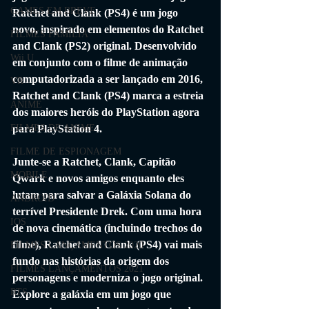
GAMES EM BREVE
Ratchet and Clank (PS4) é um jogo 
novo, inspirado em elementos do Ratchet 
FILMES FAMÍLIA
and Clank (PS2) original. Desenvolvido 
Wii U
em conjunto com o filme de animação 
computadorizada a ser lançado em 2016, 
VR
Ratchet and Clank (PS4) marca a estreia 
ANIME
dos maiores heróis do PlayStation agora 
FILMES DE ANIME
para PlayStation 4. 
FILME DE ESPIONAGEM
Junte-se a Ratchet, Clank, Capitão 
MOBILE
Qwark e novos amigos enquanto eles 
lutam para salvar a Galáxia Solana do 
ANDROID
terrível Presidente Drek. Com uma hora 
IOS
de nova cinemática (incluindo trechos do 
filme), Ratchet and Clank (PS4) vai mais 
FILMES LANÇAMENTOS 2020
fundo nas histórias da origem dos 
FILMES LANÇAMENTOS 2021
personagens e moderniza o jogo original. 
RTS
Explore a galáxia em um jogo que 