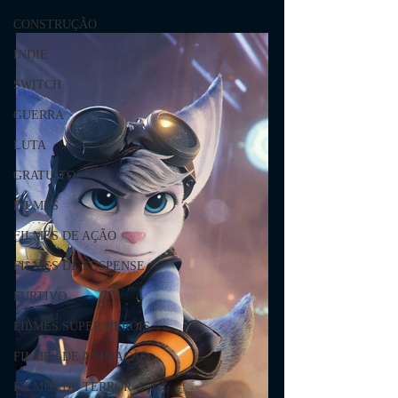
CONSTRUÇÃO
INDIE
SWITCH
GUERRA
LUTA
GRATUITO
FILMES
FILMES DE AÇÃO
FILMES DE SUSPENSE
FURTIVO
FILMES SUPER HERÓIS
FILMES DE ANIMAÇÃO
FILMES DE TERROR