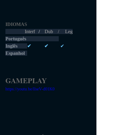
IDIOMAS 
                Interf  
 /    
Dub    /     Leg
Português 
Inglês        
✔           ✔          
✔
Espanhol  
GAMEPLAY
https://youtu.be/llseV-d01K0