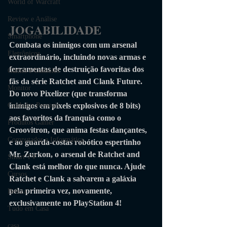
World of Warcraft
Review e Análise
JOGABILIDADE
Smartphone
Combata os inimigos com um arsenal 
Eletrônicos
extraordinário, incluindo novas armas e 
ferramentas de destruição favoritas dos 
Games e Consoles
fãs da série Ratchet and Clank Future. 
Monitor
Do novo Pixelizer (que transforma 
Cuidados Pessoais
inimigos em pixels explosivos de 8 bits) 
aos favoritos da franquia como o 
Produtos Gamer
Groovitron, que anima festas dançantes, 
Computador e Informática
e ao guarda-costas robótico espertinho 
Mr. Zurkon, o arsenal de Ratchet and 
Smart TV
Clank está melhor do que nunca. Ajude 
Cursos
Ratchet e Clank a salvarem a galáxia 
pela primeira vez, novamente, 
Beleza
exclusivamente no PlayStation 4!
Tudo em Casa
casa