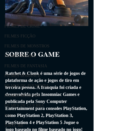
FILMES DE COMÉDIA
FILMES POLICIAL
FILMES DE CRIME
FILMES FICÇÃO
FILMES DE MONSTROS
SOBRE O GAME                
FILMES DRAMA
FILMES DE FANTASIA
Ratchet & Clank é uma série de jogos de 
FILMES ROMANCE
plataforma de ação e jogos de tiro em 
FILMES DE AVENTURA
terceira pessoa. A franquia foi criada e 
desenvolvida pela Insomniac Games e 
FILMES MUSICAIS
publicada pela Sony Computer 
FILMES DE GUERRA
Entertainment para consoles PlayStation, 
como PlayStation 2, PlayStation 3, 
PS3
PlayStation 4 e PlayStation 5 Jogue o 
XBOX 360
jogo baseado no filme baseado no jogo! 