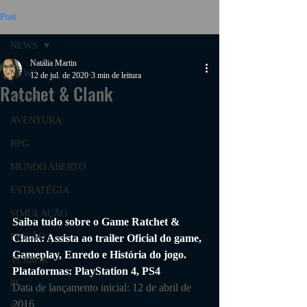
Post
NEWS
Natália Martin
NEWS
12 de jul. de 2020
3 min de leitura
Ratchet & Clank
AÇÃO
AVENTURA
RPG
MUNDO ABERTO
ESTRATÉGIA
SIMULAÇÃO
Saiba tudo sobre o Game 
Ratchet & 
FICÇÃO
Clank
: Assista ao trailer Oficial do game, 
Gameplay, Enredo e História do jogo.
TERROR
Plataformas:
PlayStation 4, PS4
PC
Data de lançamento inicial: 12 de abril de 
2016
PS4