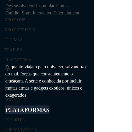
Desenvolvedor: Insomniac Games
PS5
Estúdio: Sony Interactive Entertainment
XBOX ONE
XBOX SERIES X
ÚLTIMAS
TRAILER
PLATAFORMA
Enquanto viajam pelo universo, salvando-o 
FPS
do mal. forças que constantemente o 
DICAS
ameaçam. A série é conhecida por incluir 
muitas armas e gadgets exóticos, únicos e 
TIRO
exagerados
LGBTQ+
PLATAFORMAS
CORRIDA
ESPORTES
SOBREVIVÊNCIA