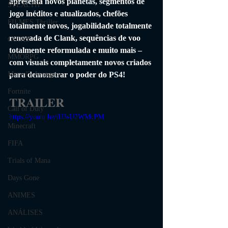
apresenta novos planetas, segmentos de 
STEALTH
jogo inéditos e atualizados, chefões 
FILMES Thriller
totalmente novos, jogabilidade totalmente 
renovada de Clank, sequências de voo 
GUIAS
totalmente reformulada e muito mais – 
MMORPG
com visuais completamente novos criados 
Marvel's Avengers
para demonstrar o poder do PS4!
Fortnite
TRAILER
Call of Duty
https://youtu.be/iU3sU2WMcPM
Minecraft
FIFA
Trials of Mana
Days Gone
ANIMES
ANÁLISES