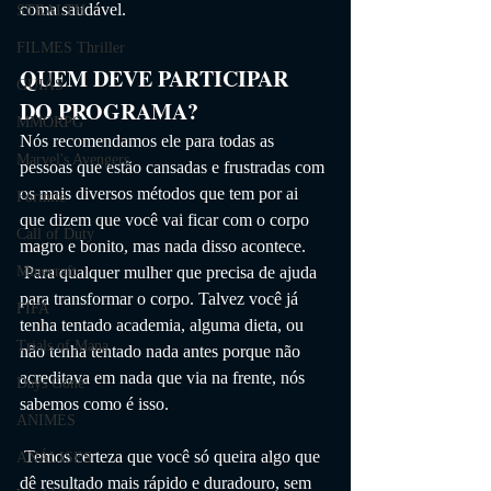
coma saudável.
STEALTH
FILMES Thriller
QUEM DEVE PARTICIPAR 
GUIAS
DO PROGRAMA?
MMORPG
Nós recomendamos ele para todas as 
Marvel's Avengers
pessoas que estão cansadas e frustradas com 
os mais diversos métodos que tem por ai 
Fortnite
que dizem que você vai ficar com o corpo 
Call of Duty
magro e bonito, mas nada disso acontece.
 Para qualquer mulher que precisa de ajuda 
Minecraft
para transformar o corpo. Talvez você já 
FIFA
tenha tentado academia, alguma dieta, ou 
Trials of Mana
não tenha tentado nada antes porque não 
acreditava em nada que via na frente, nós 
Days Gone
sabemos como é isso.
ANIMES
 Temos certeza que você só queira algo que 
ANÁLISES
dê resultado mais rápido e duradouro, sem 