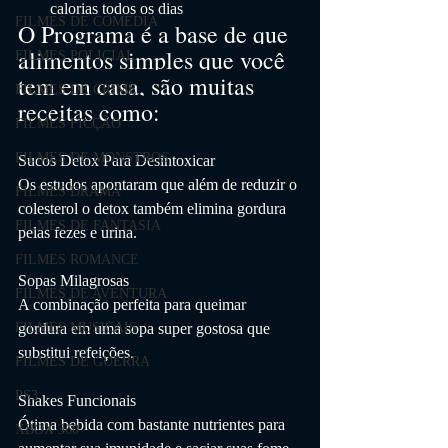
calorias todos os dias
FILMES DE COMÉDIA
O Programa é a base de que 
alimentos simples que você 
FILMES POLICIAL
tem em casa, são muitas 
FILMES DE CRIME
receitas como:
FILMES FICÇÃO
FILMES DE MONSTROS
Sucos Detox Para Desintoxicar
Os estudos apontaram que além de reduzir o 
FILMES DRAMA
colesterol o detox também elimina gordura 
FILMES DE FANTASIA
pelas fezes e urina.
FILMES ROMANCE
Sopas Milagrosas
FILMES DE AVENTURA
A combinação perfeita para queimar 
gordura em uma sopa super gostosa que 
FILMES MUSICAIS
substitui refeições.
FILMES DE GUERRA
PS3
Shakes Funcionais
Ótima bebida com bastante nutrientes para 
XBOX 360