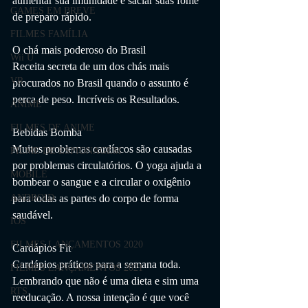
aumentar sua imunidade e saciar suas fome 
GAMES EM BREVE
de preparo rápido.
FILMES FAMÍLIA
O chá mais poderoso do Brasil
Wii U
Receita secreta de um dos chás mais 
VR
procurados no Brasil quando o assunto é 
perca de peso. Incríveis os Resultados.
ANIME
FILMES DE ANIME
Bebidas Bomba
Muitos problemas cardíacos são causadas 
FILME DE ESPIONAGEM
por problemas circulatórios. O yoga ajuda a 
MOBILE
bombear o sangue e a circular o oxigênio 
para todas as partes do corpo de forma 
ANDROID
saudável.
IOS
FILMES LANÇAMENTOS 2020
Cardápios Fit
Cardápios práticos para a semana toda.
FILMES LANÇAMENTOS 2021
Lembrando que não é uma dieta e sim uma 
RTS
reeducação. A nossa intenção é que você 