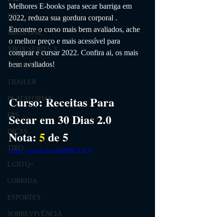
Melhores E-books para secar barriga 
em 
PS5
2022, reduza sua gordura corporal
 . 
Encontre o curso mais bem avaliados, ache 
XBOX ONE
o melhor preço e mais acessível para 
XBOX SERIES X
comprar e cursar 2022. Confira ai, os mais 
bem avaliados!
ÚLTIMAS
TRAILER
Curso: 
Receitas Para 
PLATAFORMA
Secar em 30 Dias 2.0
FPS
DICAS
Nota: 
5
 de 5
TIRO
https://youtu.be/aOldf0UZICY
LGBTQ+
CORRIDA
ESPORTES
SOBREVIVÊNCIA