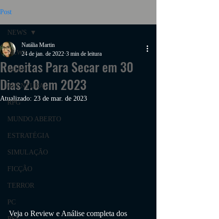
Post
NEWS
Natália Martin
NEWS
24 de jan. de 2022
3 min de leitura
Receitas Para Secar em 30
AÇÃO
Dias 2.0 em 2023
AVENTURA
Atualizado:
23 de mar. de 2023
RPG
MUNDO ABERTO
ESTRATÉGIA
SIMULAÇÃO
FICÇÃO
TERROR
PC
Veja o Review e Análise completa dos 
PS4