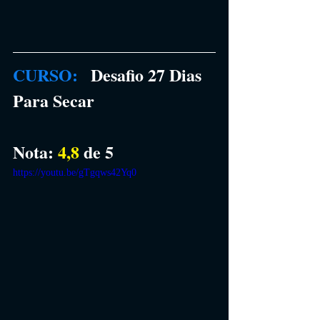
CURSO:  
 Desafio 27 Dias 
Para Secar
Nota: 
4,8 
de 5
https://youtu.be/gTgqws42Yq0