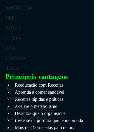
CONSTRUÇÃO
INDIE
SWITCH
GUERRA
LUTA
GRATUITO
FILMES
Principais vantagens
FILMES DE AÇÃO
Reeducação com Receitas
FILMES DE SUSPENSE
Aprenda a comer saudável
FURTIVO
Receitas rápidas e práticas
Acelere o metabolismo
FILMES SUPER HERÓIS
Desintoxique o organismos 
FILMES DE ANIMAÇÃO
Livre-se da gordura que te incomoda
Mais de 100 receitas para detonar 
FILMES DE TERROR