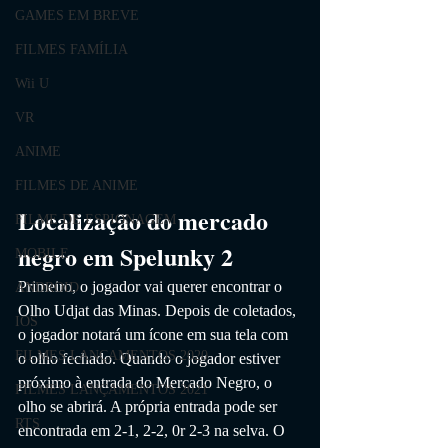
GAMES EM BREVE
FILMES FAMÍLIA
Wii U
VR
ANIME
FILMES DE ANIME
Localização do mercado 
FILME DE ESPIONAGEM
negro em Spelunky 2
MOBILE
Primeiro, o jogador vai querer encontrar o 
ANDROID
Olho Udjat das Minas. Depois de coletados, 
IOS
o jogador notará um ícone em sua tela com 
FILMES LANÇAMENTOS 2020
o olho fechado. Quando o jogador estiver 
próximo à entrada do Mercado Negro, o 
FILMES LANÇAMENTOS 2021
olho se abrirá. A própria entrada pode ser 
RTS
encontrada em 2-1, 2-2, 0r 2-3 na selva. O 