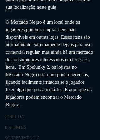
sua localização neste guia
PS5
XBOX ONE
O Mercado Negro é um local onde os 
jogadores podem comprar itens não 
XBOX SERIES X
disponíveis em outras lojas. Esses itens são 
ÚLTIMAS
normalmente extremamente ilegais para uso 
comercial regular, mas ainda há um mercado 
TRAILER
de consumidores interessados ​​em ter esses 
PLATAFORMA
itens.  Em Spelunky 2, os lojistas no 
Mercado Negro estão um pouco nervosos, 
FPS
ficando facilmente irritados se o jogador 
DICAS
fizer algo que possa irritá-los. É aqui que os 
TIRO
jogadores podem encontrar o Mercado 
Negro.
LGBTQ+
CORRIDA
ESPORTES
SOBREVIVÊNCIA