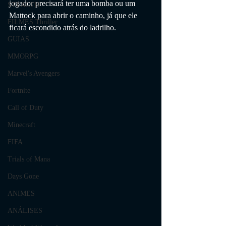
jogador precisará ter uma bomba ou um 
STEALTH
Mattock para abrir o caminho, já que ele 
FILMES Thriller
ficará escondido atrás do ladrilho.
GUIAS
MMORPG
Marvel's Avengers
Fortnite
Call of Duty
Minecraft
FIFA
Trials of Mana
Days Gone
ANIMES
ANÁLISES