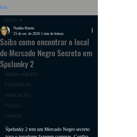
Post
NEWS
Natália Martin
NEWS
25 de set. de 2020
1 min de leitura
Saiba como encontrar o local
AÇÃO
do Mercado Negro Secreto em
AVENTURA
Spelunky 2
RPG
MUNDO ABERTO
ESTRATÉGIA
SIMULAÇÃO
FICÇÃO
TERROR
PC
Spelunky 2 tem um Mercado Negro secreto 
para o jogadores fazerem compras. Confira 
PS4