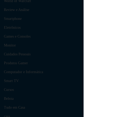
World of Warcraft
Review e Análise
Smartphone
Eletrônicos
Games e Consoles
Monitor
Cuidados Pessoais
Produtos Gamer
Computador e Informática
Smart TV
Cursos
Beleza
Tudo em Casa
casa