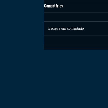
oLÁ
Comentários
Um Sucesso
Escreva um comentário