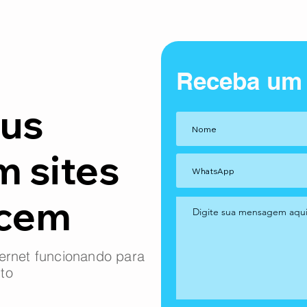
Receba um
us
m sites
ncem
ernet funcionando para
to