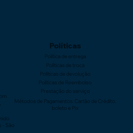
Políticas
Política de entrega
Políticas de troca
Políticas de devolução
o
Políticas de Reembolso
Prestação do serviço
com
Métodos de Pagamentos: Cartão de Crédito,
-
boleto e Pix
enido
s - São