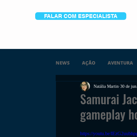
FALAR COM ESPECIALISTA
NEWS
AÇÃO
AVENTURA
Natália Martin
30 de jun
FICÇÃO
TERROR
PC
Samurai Jac
gameplay h
TRAILER
PLATAFORMA
https://youtu.be/lEzG2uubhp
SOBREVIVÊNCIA
CONSTR