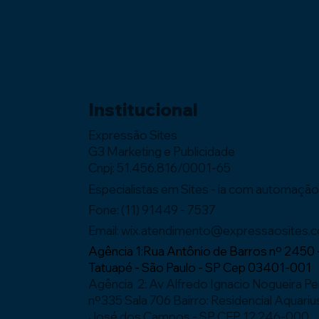
Institucional
Expressão Sites
G3 Marketing e Publicidade
Cnpj: 51.456.816/0001-65
Especialistas em Sites - ia com automaçã
Fone: (11) 91449 - 7537
Email:
wix.atendimento@expressaosites.
Agência 1:Rua Antônio de Barros nº 2450 
Tatuapé - São Paulo - SP Cep 03401-001
Agência 2: Av Alfredo Ignacio Nogueira P
nº335 Sala 706 Bairro: Residencial Aquariu
José dos Campos - SP CEP 12.246-000