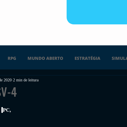
RPG
MUNDO ABERTO
ESTRATÉGIA
SIMUL
 de 2020
2 min de leitura
PS4
PS5
XBOX ONE
XBOX SERIES X
Ú
SV-4
FPS
DICAS
TIRO
LGBTQ+
CORRIDA
 
PC, 
 
UÇÃO
INDIE
SWITCH
GUERRA
LUTA