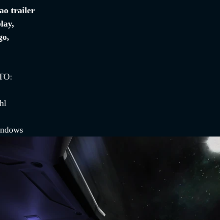
ao trailer 
lay, 
go, 
TO:
hl
indows