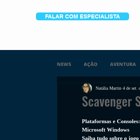
FALAR COM ESPECIALISTA
NEWS
AÇÃO
AVENTURA
Natália Martin
4 de set.
FICÇÃO
TERROR
PC
Scavenger 
TRAILER
PLATAFORMA
Plataformas e Consoles:
Microsoft Windows
Saiba tudo sobre o jogo
SOBREVIVÊNCIA
CONSTR