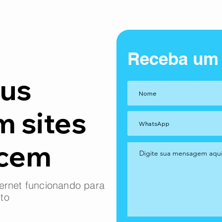
Receba um
us
m sites
ncem
ernet funcionando para
to