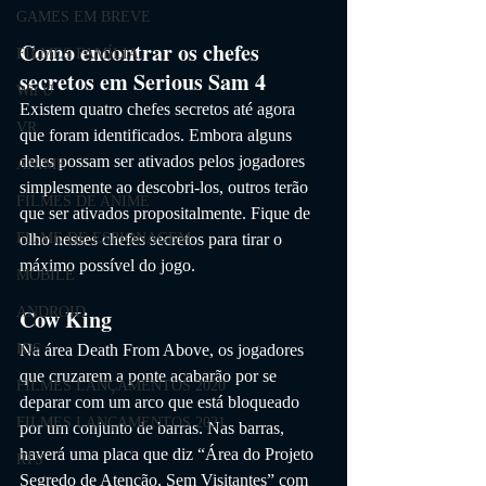
GAMES EM BREVE
Como encontrar os chefes 
FILMES FAMÍLIA
secretos em Serious Sam 4
Wii U
Existem quatro chefes secretos até agora 
VR
que foram identificados. Embora alguns 
deles possam ser ativados pelos jogadores 
ANIME
simplesmente ao descobri-los, outros terão 
FILMES DE ANIME
que ser ativados propositalmente. Fique de 
olho nesses chefes secretos para tirar o 
FILME DE ESPIONAGEM
máximo possível do jogo.
MOBILE
Cow King
ANDROID
Na área Death From Above, os jogadores 
IOS
que cruzarem a ponte acabarão por se 
FILMES LANÇAMENTOS 2020
deparar com um arco que está bloqueado 
FILMES LANÇAMENTOS 2021
por um conjunto de barras. Nas barras, 
haverá uma placa que diz “Área do Projeto 
RTS
Segredo de Atenção, Sem Visitantes” com 