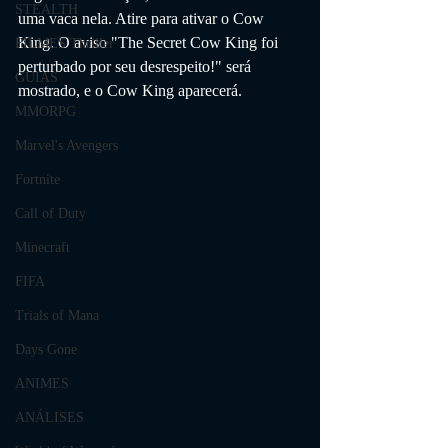
STEALTH
uma vaca nela. Atire para ativar o Cow 
King. O aviso "The Secret Cow King foi 
FILMES Thriller
perturbado por seu desrespeito!" será 
GUIAS
mostrado, e o Cow King aparecerá.
MMORPG
Marvel's Avengers
Fortnite
Call of Duty
Minecraft
FIFA
Trials of Mana
Days Gone
ANIMES
ANÁLISES