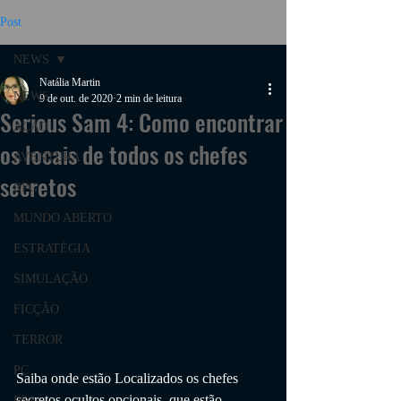
Post
NEWS
Natália Martin
NEWS
9 de out. de 2020
2 min de leitura
Serious Sam 4: Como encontrar
AÇÃO
os locais de todos os chefes
AVENTURA
secretos
RPG
MUNDO ABERTO
ESTRATÉGIA
SIMULAÇÃO
FICÇÃO
TERROR
PC
Saiba onde estão Localizados os chefes 
secretos ocultos opcionais, que estão 
PS4