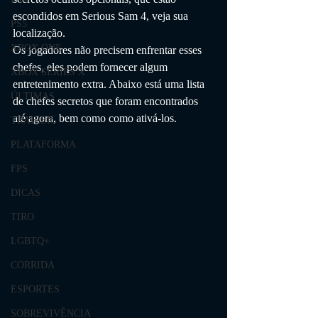
escondidos em Serious Sam 4, veja sua 
PS5
localização.
XBOX ONE
Os jogadores não precisem enfrentar esses 
chefes, eles podem fornecer algum 
XBOX SERIES X
entretenimento extra. Abaixo está uma lista 
ÚLTIMAS
de chefes secretos que foram encontrados 
até agora, bem como como ativá-los.
TRAILER
PLATAFORMA
FPS
DICAS
TIRO
LGBTQ+
CORRIDA
ESPORTES
SOBREVIVÊNCIA