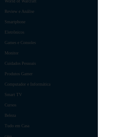
World of Warcraft
Review e Análise
Smartphone
Eletrônicos
Games e Consoles
Monitor
Cuidados Pessoais
Produtos Gamer
Computador e Informática
Smart TV
Cursos
Beleza
Tudo em Casa
casa