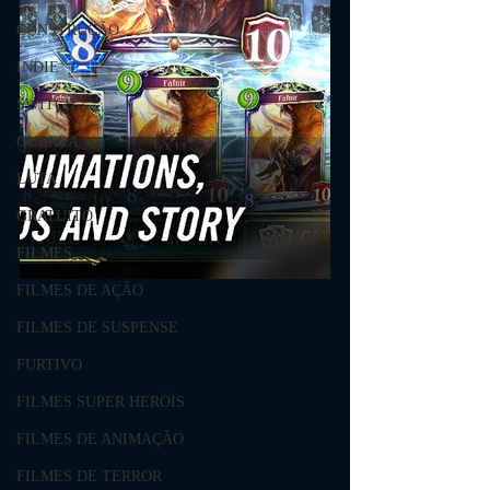
CONSTRUÇÃO
INDIE
SWITCH
GUERRA
LUTA
GRATUITO
FILMES
FILMES DE AÇÃO
FILMES DE SUSPENSE
FURTIVO
FILMES SUPER HERÓIS
FILMES DE ANIMAÇÃO
FILMES DE TERROR