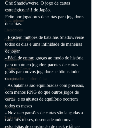
World of Warcraft
One Shadowverse. O jogo de cartas 
estratégico nº 1 do Japão.
Review e Análise
Feito por jogadores de cartas para jogadores 
Smartphone
de cartas.
Eletrônicos
- Existem milhões de batalhas Shadowverse 
Games e Consoles
todos os dias e uma infinidade de maneiras 
Monitor
de jogar
- Fácil de entrar, graças ao modo de história 
Cuidados Pessoais
para um único jogador, pacotes de cartas 
Produtos Gamer
grátis para novos jogadores e bônus todos 
os dias
Computador e Informática
- As batalhas são equilibradas com precisão, 
Smart TV
com menos RNG do que outros jogos de 
Cursos
cartas, e os ajustes de equilíbrio ocorrem 
todos os meses
Beleza
- Novas expansões de cartas são lançadas a 
Tudo em Casa
cada três meses, desencadeando novas 
estratégias de construção de deck e táticas 
casa