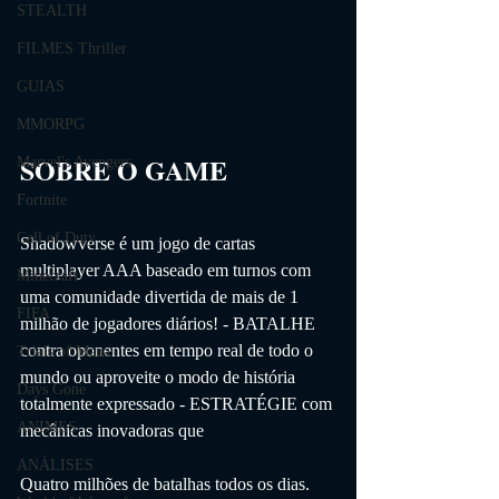
STEALTH
FILMES Thriller
GUIAS
MMORPG
SOBRE O GAME                
Marvel's Avengers
Fortnite
Call of Duty
Shadowverse é um jogo de cartas 
multiplayer AAA baseado em turnos com 
Minecraft
uma comunidade divertida de mais de 1 
FIFA
milhão de jogadores diários! - BATALHE 
contra oponentes em tempo real de todo o 
Trials of Mana
mundo ou aproveite o modo de história 
Days Gone
totalmente expressado - ESTRATÉGIE com 
ANIMES
mecânicas inovadoras que
ANÁLISES
Quatro milhões de batalhas todos os dias. 