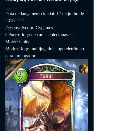
PS5
Data de lançamento inicial: 17 de junho de 
XBOX ONE
2016
Desenvolvedor: Cygames
XBOX SERIES X
Gênero: Jogo de cartas colecionáveis
ÚLTIMAS
Motor: Unity
Modos: Jogo multijogador, Jogo eletrônico 
TRAILER
para um jogador
PLATAFORMA
FPS
DICAS
TIRO
LGBTQ+
CORRIDA
ESPORTES
SOBREVIVÊNCIA