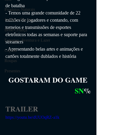
de batalha
Produtos Naturais
- Temos uma grande comunidade de 22 
milhões de jogadores e contando, com 
Jardim e Piscina
torneios e transmissões de esportes 
Bebê/Criança
eletrônicos todas as semanas e suporte para 
Esportes, Aventura e Lazer
streamers
- Apresentando belas artes e animações e 
Cupom
cartões totalmente dublados e história
Roupas
Presentes
GOSTARAM DO GAME
SN
%
TRAILER
https://youtu.be/dUUOqRZ-a1k