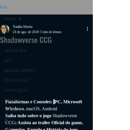
Post
NEWS
Natália Martin
NEWS
24 de ago. de 2020
5 min de leitura
Shadowverse CCG
AÇÃO
AVENTURA
RPG
MUNDO ABERTO
ESTRATÉGIA
SIMULAÇÃO
FICÇÃO
Plataformas e Consoles: 
PC, Microsoft 
Windows
, macOS, Android
TERROR
Saiba tudo sobre o jogo 
Shadowverse 
PC
CCG
: Assista ao trailer Oficial do game, 
Gameplay, Enredo e História do jogo.
PS4