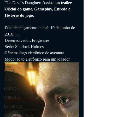
The Devil's Daughter
: Assista ao trailer 
Oficial do game, Gameplay, Enredo e 
PS5
História do jogo.
XBOX ONE
XBOX SERIES X
Data de lançamento inicial: 10 de junho de 
2016
ÚLTIMAS
Desenvolvedor: Frogwares
TRAILER
Série: Sherlock Holmes
Gênero: Jogo eletrônico de aventura
PLATAFORMA
Modo: Jogo eletrônico para um jogador
FPS
DICAS
TIRO
LGBTQ+
CORRIDA
ESPORTES
SOBREVIVÊNCIA