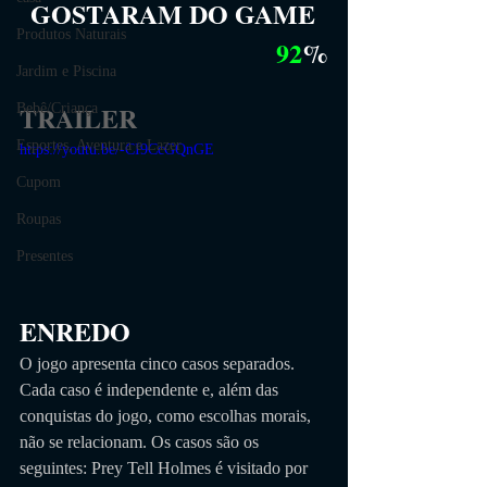
GOSTARAM DO GAME
Produtos Naturais
92
%
Jardim e Piscina
TRAILER
Bebê/Criança
Esportes, Aventura e Lazer
https://youtu.be/-CI9CcGQnGE
Cupom
Roupas
Presentes
ENREDO
O jogo apresenta cinco casos separados. 
Cada caso é independente e, além das 
conquistas do jogo, como escolhas morais, 
não se relacionam. Os casos são os 
seguintes: Prey Tell Holmes é visitado por 