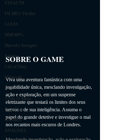
STEALTH
FILMES Thriller
GUIAS
MMORPG
Marvel's Avengers
SOBRE O GAME                
Fortnite
Call of Duty
Minecraft
Viva uma aventura fantástica com uma 
jogabilidade única, mesclando investigação, 
FIFA
ação e exploração, em um suspense 
Trials of Mana
eletrizante que testará os limites dos seus 
nervos e de sua inteligência. Assuma o 
Days Gone
papel do grande detetive e investigue o mal 
ANIMES
nos recantos mais escuros de Londres.
ANÁLISES
Mesclando investigação, ação e exploração, 