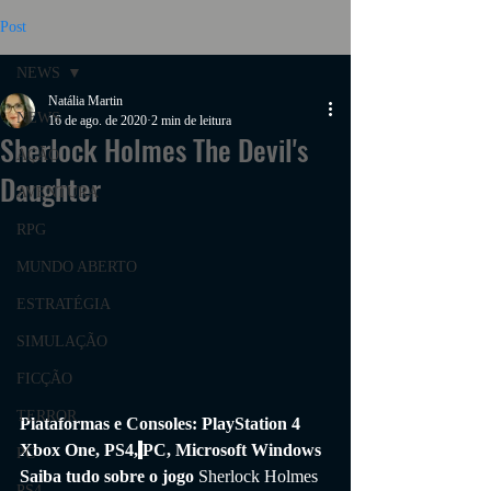
Post
NEWS
Natália Martin
NEWS
16 de ago. de 2020
2 min de leitura
Sherlock Holmes The Devil's
AÇÃO
Daughter
AVENTURA
RPG
MUNDO ABERTO
ESTRATÉGIA
SIMULAÇÃO
FICÇÃO
TERROR
Plataformas e Consoles: 
PlayStation 4
Xbox One, PS4,
PC, Microsoft Windows
PC
Saiba tudo sobre o jogo 
Sherlock Holmes 
PS4