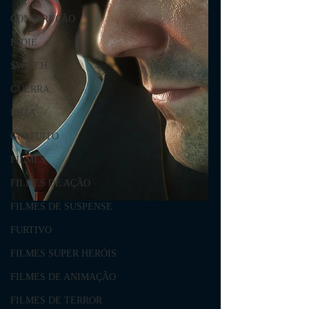
CONSTRUÇÃO
INDIE
SWITCH
GUERRA
LUTA
GRATUITO
FILMES
FILMES DE AÇÃO
FILMES DE SUSPENSE
FURTIVO
FILMES SUPER HERÓIS
FILMES DE ANIMAÇÃO
FILMES DE TERROR