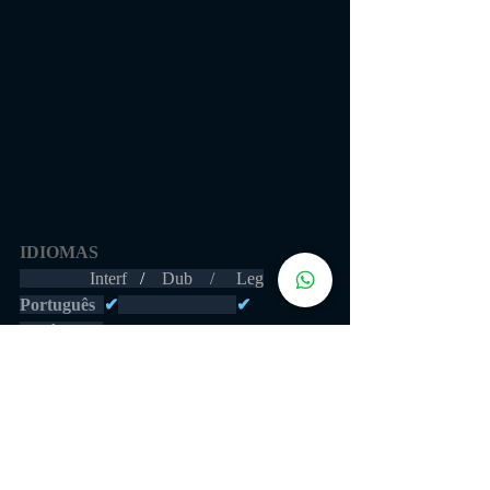
IDIOMAS 
                Interf  
 /    
Dub    /     Leg
Português 
✔
✔
Inglês         
✔           ✔            
✔
Espanhol  
 ✔                          ✔
GAMEPLAY
https://youtu.be/pJYBcikP_wc