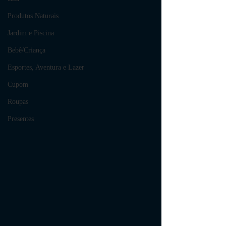
Produtos Naturais
Jardim e Piscina
Bebê/Criança
Esportes, Aventura e Lazer
Cupom
Roupas
Presentes