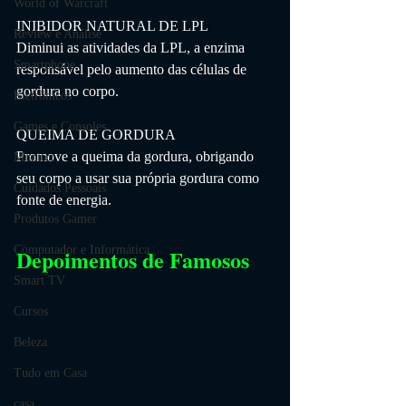
World of Warcraft
INIBIDOR NATURAL DE LPL
Review e Análise
Diminui as atividades da LPL, a enzima 
Smartphone
responsável pelo aumento das células de 
gordura no corpo.
Eletrônicos
Games e Consoles
QUEIMA DE GORDURA
Promove a queima da gordura, obrigando 
Monitor
seu corpo a usar sua própria gordura como 
Cuidados Pessoais
fonte de energia.
Produtos Gamer
Computador e Informática
Depoimentos de Famosos
Smart TV
Cursos
Beleza
Tudo em Casa
casa