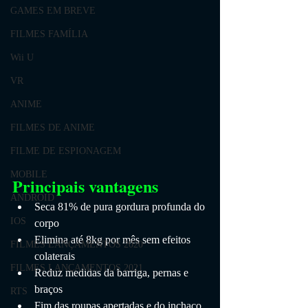
GAMES EM BREVE
FILMES FAMÍLIA
Wii U
VR
ANIME
FILMES DE ANIME
FILME DE ESPIONAGEM
MOBILE
Principais vantagens
ANDROID
Seca 81% de pura gordura profunda do 
IOS
corpo
Elimina até 8kg por mês sem efeitos 
FILMES LANÇAMENTOS 2020
colaterais
FILMES LANÇAMENTOS 2021
Reduz medidas da barriga, pernas e 
braços
RTS
Fim das roupas apertadas e do inchaço