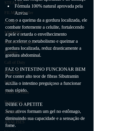
STEALTH
Fórmula 100% natural aprovada pela 
FILMES Thriller
Anvisa
Com o a queima da a gordura localizada, ele 
GUIAS
combate fortemente a celulite, fortalecendo 
MMORPG
a pele e retarda o envelhecimento
Por acelerar o metabolismo e queimar a 
Marvel's Avengers
gordura localizada, reduz drasticamente a 
Fortnite
gordura abdominal.
Call of Duty
FAZ O INTESTINO FUNCIONAR BEM
Minecraft
Por conter alto teor de fibras Sibutramin 
FIFA
auxilia o intestino preguiçoso a funcionar 
mais rápido.
Trials of Mana
Days Gone
INIBE O APETITE
Seus ativos formam um gel no estômago, 
ANIMES
diminuindo sua capacidade e a sensação de 
ANÁLISES
fome.