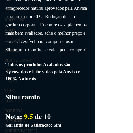
emagrecedor natural aprovados pela Anvisa 
PS5
para tomar 
em 2022. Redução de sua 
XBOX ONE
gordura corporal
 . Encontre os 
suplementos
XBOX SERIES X
mais bem avaliados, ache o melhor preço e 
ÚLTIMAS
o mais acessível para comprar e usar 
Sibutramin
. Confira se vale apena comprar!
TRAILER
PLATAFORMA
Todos os produtos Avaliados são 
FPS
Aprovados e Liberados pela Anvisa e 
100% Naturais 
DICAS
TIRO
Sibutramin
LGBTQ+
CORRIDA
Nota: 
9.5 
de 10
ESPORTES
Garantia de Satisfação: Sim
SOBREVIVÊNCIA