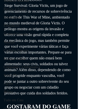
World of Warcraft
Siege Survival: Gloria Victis, um jogo de 
Review e Análise
gerenciamento de recursos de sobrevivência 
no estilo de This War of Mine, ambientado 
Smartphone
no mundo medieval de Gloria Victis. O 
Eletrônicos
prólogo mostra as origens da invasão e 
Games e Consoles
oferece uma visão geral rápida e completa 
da mecânica do jogo, mas também permite 
Monitor
que você experimente várias táticas e faça 
Cuidados Pessoais
várias escolhas importantes. Prepare-se para 
ter que escolher quem não estará bem 
Produtos Gamer
alimentado: seus civis, soldados ou talvez 
Computador e Informática
animais? Além disso, dependendo de como 
você progride enquanto vasculha, você 
Smart TV
pode se juntar a outro sobrevivente do seu 
Cursos
grupo ou negociar com um cidadão 
Beleza
prestativo que cuida dos soldados feridos.
Tudo em Casa
GOSTARAM DO GAME
casa