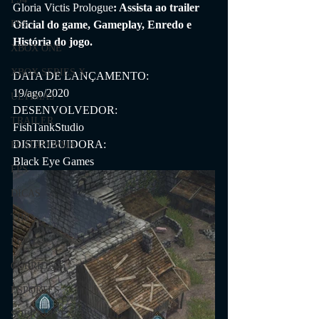
Gloria Victis Prologue
: Assista ao trailer 
Oficial do game, Gameplay, Enredo e 
PS5
História do jogo.
XBOX ONE
XBOX SERIES X
DATA DE LANÇAMENTO:
19/ago/2020
ÚLTIMAS
DESENVOLVEDOR:
TRAILER
FishTankStudio
DISTRIBUIDORA:
PLATAFORMA
Black Eye Games
FPS
DICAS
TIRO
LGBTQ+
CORRIDA
ESPORTES
SOBREVIVÊNCIA