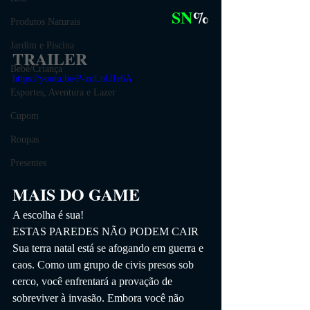
SN
%
Produtos Naturais
Jardim e Piscina
TRAILER
Bebê/Criança
https://youtu.be/P-zoLnU1r6A
Esportes, Aventura e Lazer
Cupom
Roupas
Presentes
MAIS DO GAME
A escolha é sua!
ESTAS PAREDES NÃO PODEM CAIR
Sua terra natal está se afogando em guerra e 
caos. Como um grupo de civis presos sob 
cerco, você enfrentará a provação de 
sobreviver à invasão. Embora você não 