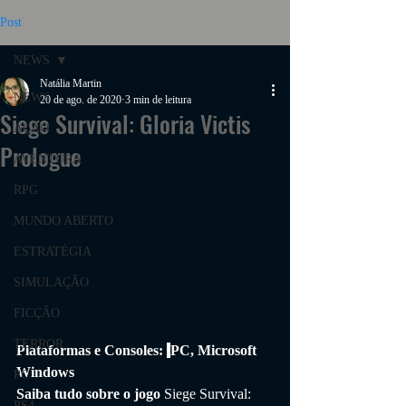
Post
NEWS
Natália Martin
NEWS
20 de ago. de 2020
3 min de leitura
Siege Survival: Gloria Victis
AÇÃO
Prologue
AVENTURA
RPG
MUNDO ABERTO
ESTRATÉGIA
SIMULAÇÃO
FICÇÃO
TERROR
Plataformas e Consoles: 
PC, Microsoft 
Windows
PC
Saiba tudo sobre o jogo 
Siege Survival: 
PS4