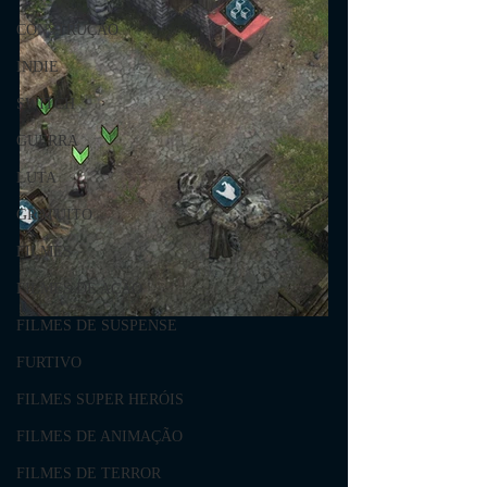
CONSTRUÇÃO
INDIE
SWITCH
GUERRA
LUTA
GRATUITO
FILMES
FILMES DE AÇÃO
FILMES DE SUSPENSE
FURTIVO
FILMES SUPER HERÓIS
FILMES DE ANIMAÇÃO
FILMES DE TERROR