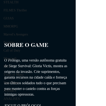
STEALTH
FILMES Thriller
GUIAS
MMORPG
Marvel's Avengers
SOBRE O GAME                
Fortnite
Call of Duty
Minecraft
O Prólogo, uma versão autônoma gratuita 
de Siege Survival: Gloria Victis, mostra as 
FIFA
origens da invasão. Crie suprimentos, 
Trials of Mana
garanta recursos na cidade caída e forneça 
aos últimos soldados tudo o que precisam 
Days Gone
para manter o castelo contra as forças 
ANIMES
inimigas opressoras.
ANÁLISES
JOGUE O PRÓLOGO!