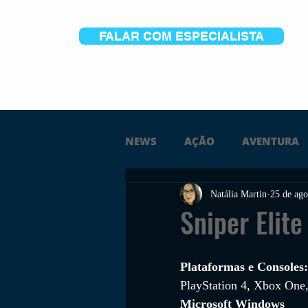
FALAR COM ESPECIALISTA
NEWS
AÇÃO
AVENTURA
Natália Martin
25 de ago
FICÇÃO
TERROR
PC
Sniper Elite
TRAILER
PLATAFORMA
Plataformas e Consoles:
PlayStation 4, Xbox One
Microsoft Windows
SOBREVIVÊNCIA
CONSTR