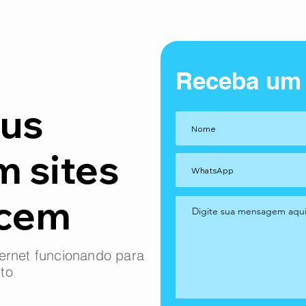
Receba um
us
m sites
ncem
ernet funcionando para
to