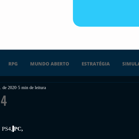
RPG
MUNDO ABERTO
ESTRATÉGIA
SIMUL
. de 2020
5 min de leitura
PS4
PS5
XBOX ONE
XBOX SERIES X
Ú
 4
FPS
DICAS
TIRO
LGBTQ+
CORRIDA
 
, PS4,
PC, 
UÇÃO
INDIE
SWITCH
GUERRA
LUTA