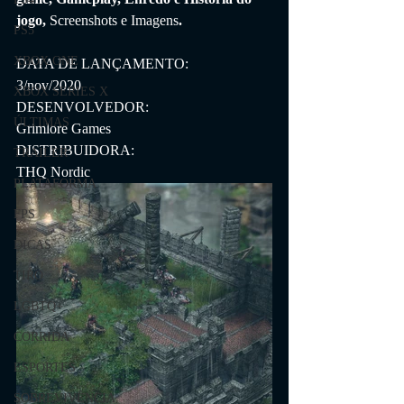
jogo, 
Screenshots e Imagens
.
PS5
XBOX ONE
DATA DE LANÇAMENTO:
3/nov/2020
XBOX SERIES X
DESENVOLVEDOR:
ÚLTIMAS
Grimlore Games
DISTRIBUIDORA:
TRAILER
THQ Nordic
PLATAFORMA
FPS
DICAS
TIRO
LGBTQ+
CORRIDA
ESPORTES
SOBREVIVÊNCIA