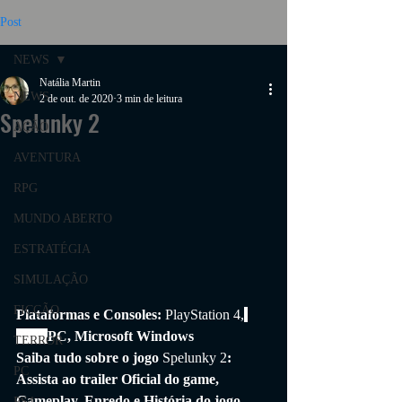
Post
NEWS
Natália Martin
NEWS
2 de out. de 2020
3 min de leitura
Spelunky 2
AÇÃO
AVENTURA
RPG
MUNDO ABERTO
ESTRATÉGIA
SIMULAÇÃO
FICÇÃO
Plataformas e Consoles: 
PlayStation 4,
PS4, 
PC, Microsoft Windows
TERROR
Saiba tudo sobre o jogo 
Spelunky 2
: 
PC
Assista ao trailer Oficial do game, 
Gameplay, Enredo e História do jogo, 
PS4