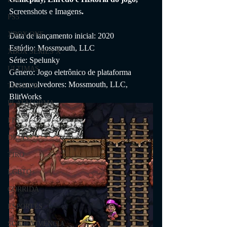
Screenshots e Imagens
.
PS5
XBOX ONE
Data de lançamento inicial: 2020
Estúdio: Mossmouth, LLC
XBOX SERIES X
Série: Spelunky
ÚLTIMAS
Gênero: Jogo eletrônico de plataforma
Desenvolvedores: Mossmouth, LLC, 
TRAILER
BlitWorks
PLATAFORMA
FPS
DICAS
TIRO
LGBTQ+
CORRIDA
ESPORTES
SOBREVIVÊNCIA