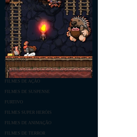
CONSTRUÇÃO
INDIE
SWITCH
GUERRA
LUTA
GRATUITO
FILMES
FILMES DE AÇÃO
FILMES DE SUSPENSE
FURTIVO
FILMES SUPER HERÓIS
FILMES DE ANIMAÇÃO
FILMES DE TERROR