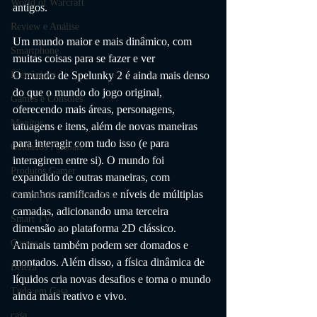
World of Warcraft
antigos.
Review e Análise
Um mundo maior e mais dinâmico, com 
Smartphone
muitas coisas para se fazer e ver
O mundo de Spelunky 2 é ainda mais denso 
Eletrônicos
do que o mundo do jogo original, 
Games e Consoles
oferecendo mais áreas, personagens, 
Monitor
tatuagens e itens, além de novas maneiras 
para interagir com tudo isso (e para 
Cuidados Pessoais
interagirem entre si). O mundo foi 
Produtos Gamer
expandido de outras maneiras, com 
caminhos ramificados e níveis de múltiplas 
Computador e Informática
camadas, adicionando uma terceira 
Smart TV
dimensão ao plataforma 2D clássico. 
Cursos
Animais também podem ser domados e 
montados. Além disso, a física dinâmica de 
Beleza
líquidos cria novas desafios e torna o mundo 
Tudo em Casa
ainda mais reativo e vivo.
casa