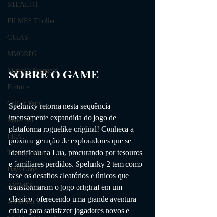
STEALTH
FILMES Thriller
GUIAS
MMORPG
SOBRE O GAME                
Marvel's Avengers
Fortnite
Call of Duty
Spelunky retorna nesta sequência 
imensamente expandida do jogo de 
Minecraft
plataforma roguelike original! Conheça a 
FIFA
próxima geração de exploradores que se 
identificou na Lua, procurando por tesouros 
Trials of Mana
e familiares perdidos. Spelunky 2 tem como 
Days Gone
base os desafios aleatórios e únicos que 
ANIMES
transformaram o jogo original em um 
clássico, oferecendo uma grande aventura 
ANÁLISES
criada para satisfazer jogadores novos e 