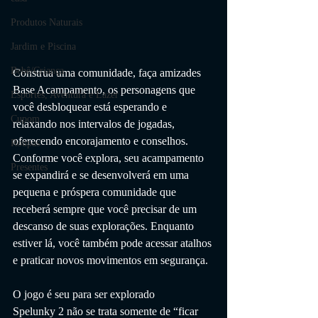
Produtos Naturais
Jardim e Piscina
Bebê/Criança
Construa uma comunidade, faça amizades
Base Acampamento, os personagens que 
Esportes, Aventura e Lazer
você desbloquear está esperando e 
Cupom
relaxando nos intervalos de jogadas, 
oferecendo encorajamento e conselhos. 
Roupas
Conforme você explora, seu acampamento 
Presentes
se expandirá e se desenvolverá em uma 
pequena e próspera comunidade que 
receberá sempre que você precisar de um 
descanso de suas explorações. Enquanto 
estiver lá, você também pode acessar atalhos 
e praticar novos movimentos em segurança.
O jogo é seu para ser explorado
Spelunky 2 não se trata somente de “ficar 