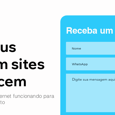
Receba um
us
m sites
ncem
ernet funcionando para
to