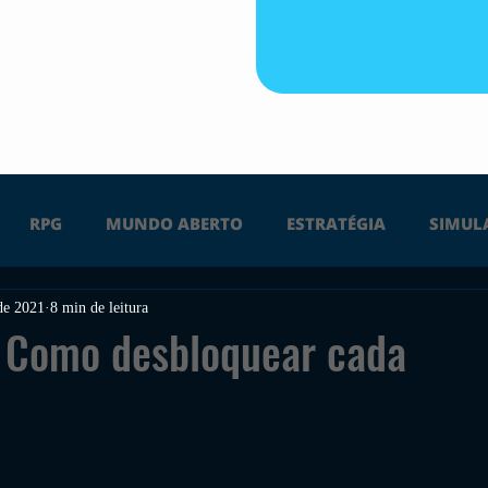
RPG
MUNDO ABERTO
ESTRATÉGIA
SIMUL
 de 2021
8 min de leitura
PS4
PS5
XBOX ONE
XBOX SERIES X
Ú
: Como desbloquear cada
m
FPS
DICAS
TIRO
LGBTQ+
CORRIDA
UÇÃO
INDIE
SWITCH
GUERRA
LUTA