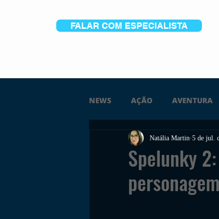
FALAR COM ESPECIALISTA
NEWS
AÇÃO
AVENTURA
Natália Martin
5 de jul.
FICÇÃO
TERROR
PC
Spelunky 2
personage
TRAILER
PLATAFORMA
SOBREVIVÊNCIA
CONSTR