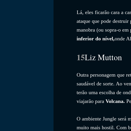
Lá, eles ficarão cara a ca
ataque que pode destruir
manobra (ou sopra-o em p
inferior do nível,
onde Al
15
Liz Mutton
Outra personagem que ret
saudável de sorte. Ao ven
terão uma escolha de onde 
viajarão para 
Volcana.
 P
O ambiente Jungle será ma
muito mais hostil. Com 