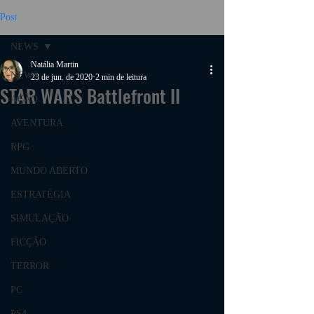
Post
NEWS
Natália Martin
NEWS
23 de jun. de 2020
2 min de leitura
STAR WARS Battlefront II
AÇÃO
AVENTURA
RPG
MUNDO ABERTO
ESTRATÉGIA
SIMULAÇÃO
FICÇÃO
TERROR
PC
PS4