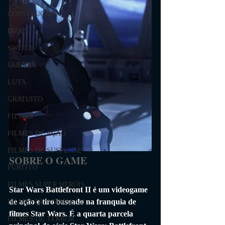
CONSTRUÇÃO
INDIE
SWITCH
GUERRA
LUTA
GRATUITO
FILMES
FILMES DE AÇÃO
FILMES DE SUSPENSE
SOBRE O GAME
FURTIVO
FILMES SUPER HERÓIS
Star Wars Battlefront II é um videogame 
de ação e tiro baseado na franquia de 
FILMES DE ANIMAÇÃO
filmes Star Wars. É a quarta parcela 
FILMES DE TERROR