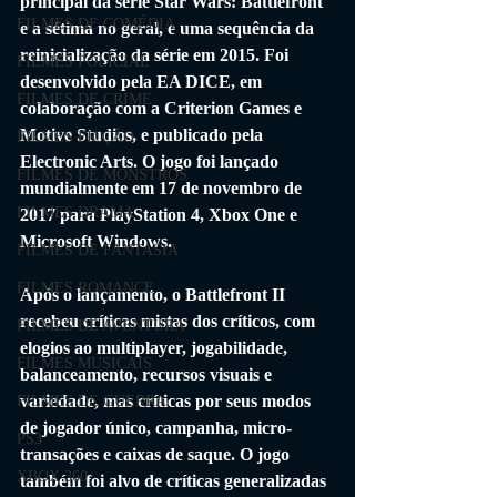
principal da série Star Wars: Battlefront 
FILMES DE COMÉDIA
e a sétima no geral, e uma sequência da 
reinicialização da série em 2015. Foi 
FILMES POLICIAL
desenvolvido pela EA DICE, em 
FILMES DE CRIME
colaboração com a Criterion Games e 
Motive Studios, e publicado pela 
FILMES FICÇÃO
Electronic Arts. O jogo foi lançado 
FILMES DE MONSTROS
mundialmente em 17 de novembro de 
FILMES DRAMA
2017 para PlayStation 4, Xbox One e 
Microsoft Windows.
FILMES DE FANTASIA
FILMES ROMANCE
Após o lançamento, o Battlefront II 
recebeu críticas mistas dos críticos, com 
FILMES DE AVENTURA
elogios ao multiplayer, jogabilidade, 
FILMES MUSICAIS
balanceamento, recursos visuais e 
variedade, mas críticas por seus modos 
FILMES DE GUERRA
de jogador único, campanha, micro-
PS3
transações e caixas de saque. O jogo 
XBOX 360
também foi alvo de críticas generalizadas 