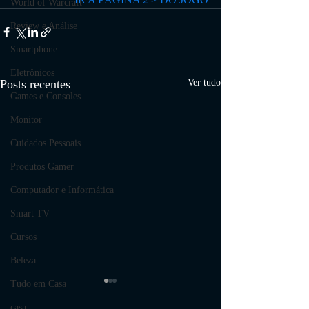
World of Warcraft
Review e Análise
Smartphone
Eletrônicos
Posts recentes
Ver tudo
Games e Consoles
Monitor
Cuidados Pessoais
Produtos Gamer
Computador e Informática
Smart TV
Cursos
Beleza
Tudo em Casa
COMENTARIOS
casa