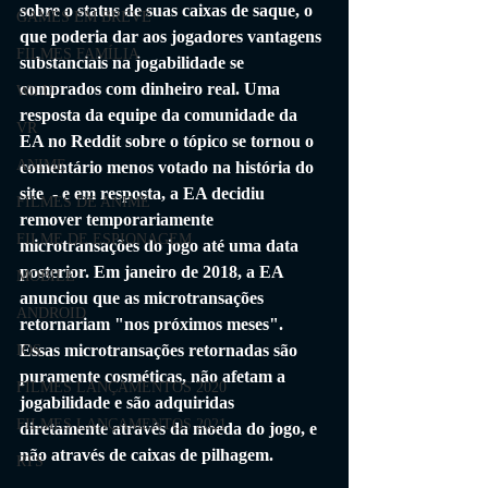
sobre o status de suas caixas de saque, o 
GAMES EM BREVE
que poderia dar aos jogadores vantagens 
FILMES FAMÍLIA
substanciais na jogabilidade se 
comprados com dinheiro real. Uma 
Wii U
resposta da equipe da comunidade da 
VR
EA no Reddit sobre o tópico se tornou o 
ANIME
comentário menos votado na história do 
site  - e em resposta, a EA decidiu 
FILMES DE ANIME
remover temporariamente 
FILME DE ESPIONAGEM
microtransações do jogo até uma data 
posterior. Em janeiro de 2018, a EA 
MOBILE
anunciou que as microtransações 
ANDROID
retornariam "nos próximos meses". 
Essas microtransações retornadas são 
IOS
puramente cosméticas, não afetam a 
FILMES LANÇAMENTOS 2020
jogabilidade e são adquiridas 
FILMES LANÇAMENTOS 2021
diretamente através da moeda do jogo, e 
não através de caixas de pilhagem. 
RTS