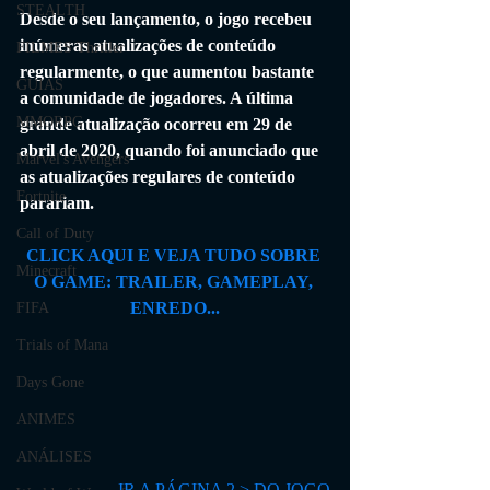
STEALTH
Desde o seu lançamento, o jogo recebeu 
inúmeras atualizações de conteúdo 
FILMES Thriller
regularmente, o que aumentou bastante 
GUIAS
a comunidade de jogadores. A última 
MMORPG
grande atualização ocorreu em 29 de 
abril de 2020, quando foi anunciado que 
Marvel's Avengers
as atualizações regulares de conteúdo 
Fortnite
parariam. 
Call of Duty
CLICK AQUI E VEJA TUDO SOBRE 
Minecraft
O GAME: TRAILER, GAMEPLAY, 
ENREDO...
FIFA
Trials of Mana
Days Gone
ANIMES
ANÁLISES
IR A PÁGINA 2 > DO JOGO