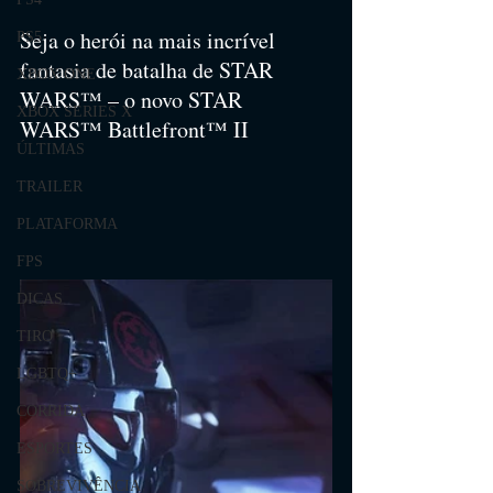
Seja o herói na mais incrível 
PS5
fantasia de batalha de STAR 
XBOX ONE
WARS™ – o novo STAR 
XBOX SERIES X
WARS™ Battlefront™ II
ÚLTIMAS
TRAILER
PLATAFORMA
FPS
DICAS
TIRO
LGBTQ+
CORRIDA
ESPORTES
SOBREVIVÊNCIA