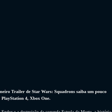
imeiro Trailer de Star Wars: Squadrons saiba um pouco 
 
PlayStation 4, Xbox One.
 Endor e a destruição da segunda Estrela da Morte, a história 