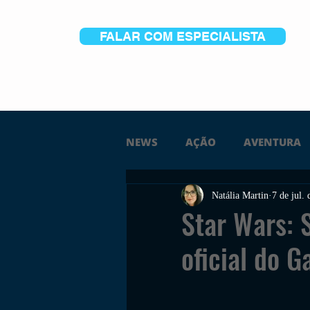
FALAR COM ESPECIALISTA
NEWS
AÇÃO
AVENTURA
Natália Martin
7 de jul.
FICÇÃO
TERROR
PC
Star Wars: 
oficial do 
TRAILER
PLATAFORMA
SOBREVIVÊNCIA
CONSTR