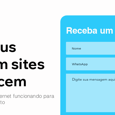
Receba um
us
m sites
ncem
ernet funcionando para
to