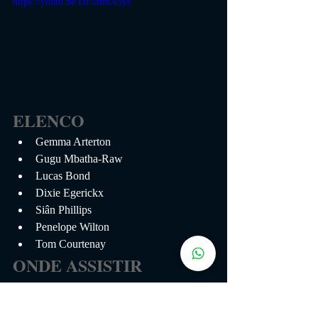
https://youtu.be/IJF5stmA5ys
ELENCO
Gemma Arterton
Gugu Mbatha-Raw
Lucas Bond
Dixie Egerickx
Siân Phillips
Penelope Wilton
Tom Courtenay
ONDE ASSISTIR