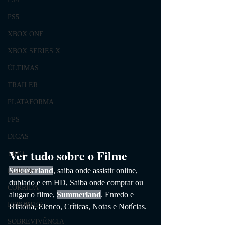
PS5
XBOX ONE
XBOX SERIES X
ÚLTIMAS
TRAILER
PLATAFORMA
FPS
DICAS
Ver tudo sobre o Filme
TIRO
Summerland
, saiba onde assistir online, 
LGBTQ+
dublado e em HD,
 Saiba onde comprar ou 
CORRIDA
alugar o filme, 
Summerland
. 
Enredo e 
ESPORTES
História, Elenco, Críticas, Notas e Notícias. 
SOBREVIVÊNCIA