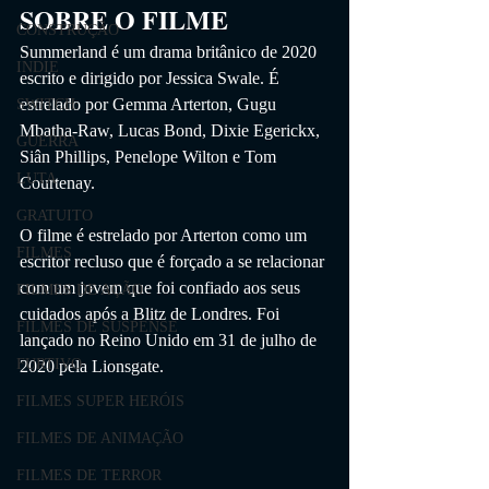
SOBRE O FILME
CONSTRUÇÃO
Summerland é um drama britânico de 2020 
INDIE
escrito e dirigido por Jessica Swale. É 
estrelado por Gemma Arterton, Gugu 
SWITCH
Mbatha-Raw, Lucas Bond, Dixie Egerickx, 
GUERRA
Siân Phillips, Penelope Wilton e Tom 
LUTA
Courtenay.
GRATUITO
O filme é estrelado por Arterton como um 
FILMES
escritor recluso que é forçado a se relacionar 
com um jovem que foi confiado aos seus 
FILMES DE AÇÃO
cuidados após a Blitz de Londres. Foi 
FILMES DE SUSPENSE
lançado no Reino Unido em 31 de julho de 
FURTIVO
2020 pela Lionsgate.
FILMES SUPER HERÓIS
FILMES DE ANIMAÇÃO
FILMES DE TERROR