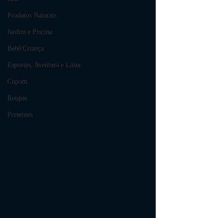
Produtos Naturais
Jardim e Piscina
Bebê/Criança
Esportes, Aventura e Lazer
Cupom
Roupas
Presentes