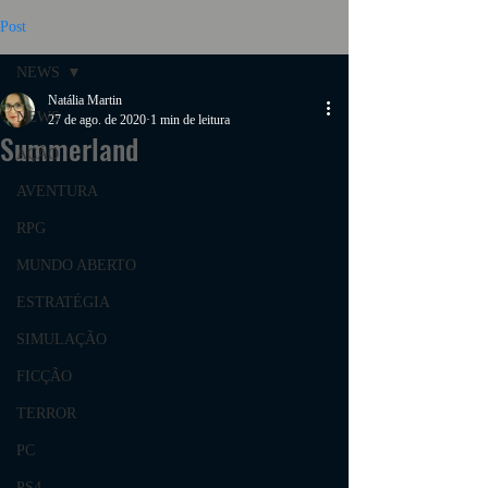
Post
NEWS
Natália Martin
NEWS
27 de ago. de 2020
1 min de leitura
Summerland
AÇÃO
AVENTURA
RPG
MUNDO ABERTO
ESTRATÉGIA
SIMULAÇÃO
FICÇÃO
TERROR
PC
PS4