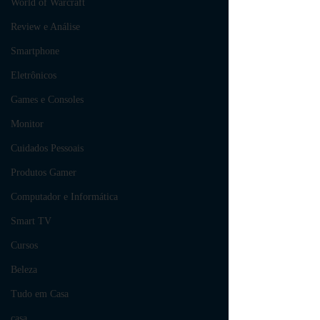
World of Warcraft
Review e Análise
Smartphone
Eletrônicos
Games e Consoles
Monitor
Cuidados Pessoais
Produtos Gamer
Computador e Informática
Smart TV
Cursos
Beleza
Tudo em Casa
casa