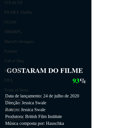
STEALTH
FILMES Thriller
GUIAS
MMORPG
Marvel's Avengers
Fortnite
Call of Duty
GOSTARAM DO FILME
Minecraft
93
%
FIFA
Trials of Mana
Data de lançamento: 24 de julho de 2020
Days Gone
Direção: Jessica Swale
Roteiro: Jessica Swale
ANIMES
Produtora: British Film Institute
ANÁLISES
Música composta por: Hauschka