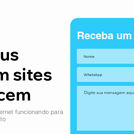
Receba um
us
m sites
ncem
ernet funcionando para
to