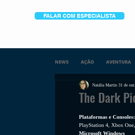
FALAR COM ESPECIALISTA
NEWS
AÇÃO
AVENTURA
Natália Martin
31 de out
FICÇÃO
TERROR
PC
The Dark Pi
TRAILER
PLATAFORMA
Plataformas e Consoles:
PlayStation 4, Xbox One
Microsoft Windows
SOBREVIVÊNCIA
CONSTR