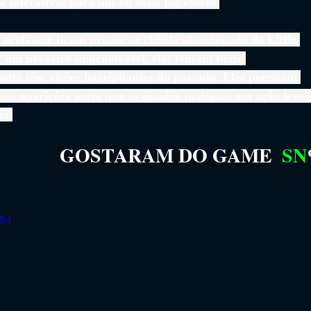
 e interativas para um ou mais jogadores.
professor ficam presos na cidade abandonada de Little 
um nevoeiro impenetrável, eles tentam fugir 
to têm visões horripilantes do passado. Eles precisam 
sas aparições antes que as quadro malignas em ação leve
no.
GOSTARAM DO GAME
SN
Mt4