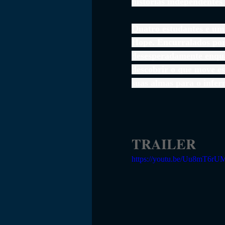
histórias independentes
Quatro estudantes e um 
Hope. Encurralados por 
desesperadamente enquan
descobrir o que move es
suas almas para o infer
TRAILER
https://youtu.be/Uu8mT6rU