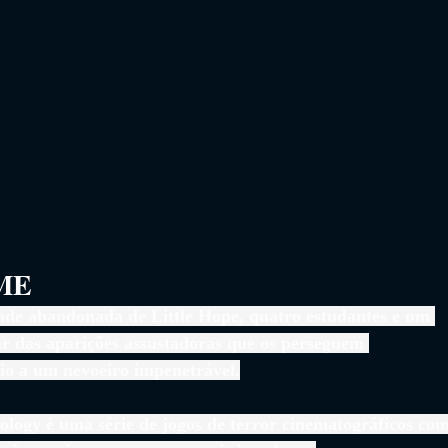
                 
ade abandonada de Little Hope, quatro estudantes e um 
ar das aparições assustadoras que os perseguem 
o a um nevoeiro impenetrável.
logy é uma série de jogos de terror cinematográficos com