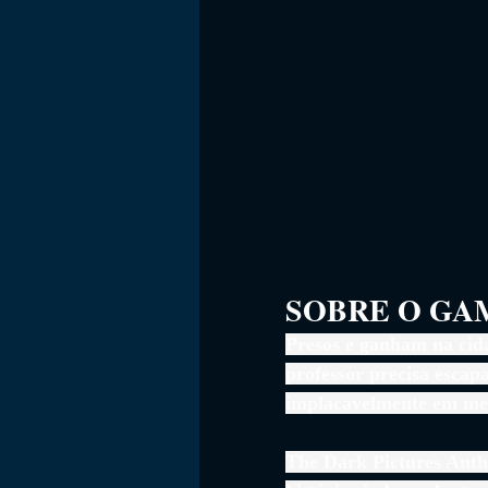
SOBRE O GAME    
Presos e ganham na cid
professor precisa escap
implacavelmente em mei
The Dark Pictures Antho