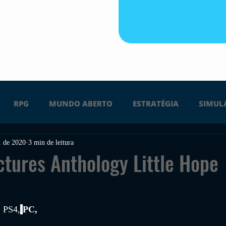
RPG
MUNDO ABERTO
ESTRATÉGIA
SIMUL
. de 2020
3 min de leitura
PS4
PS5
XBOX ONE
XBOX SERIES X
Ú
ctures Anthology Little Hope
FPS
DICAS
TIRO
LGBTQ+
CORRIDA
 
, PS4,
PC, 
UÇÃO
INDIE
SWITCH
GUERRA
LUTA