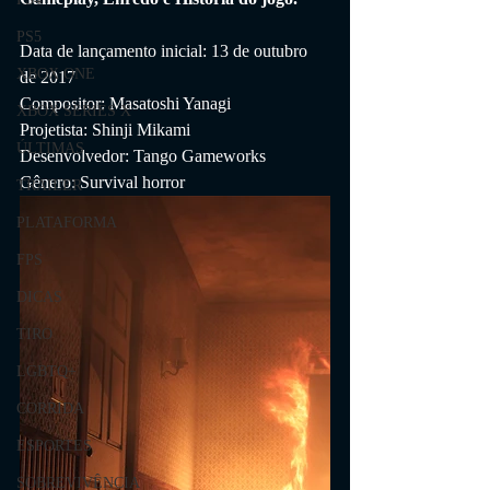
PS5
Data de lançamento inicial: 13 de outubro 
XBOX ONE
de 2017
Compositor: Masatoshi Yanagi
XBOX SERIES X
Projetista: Shinji Mikami
ÚLTIMAS
Desenvolvedor: Tango Gameworks
Gênero: Survival horror
TRAILER
PLATAFORMA
FPS
DICAS
TIRO
LGBTQ+
CORRIDA
ESPORTES
SOBREVIVÊNCIA