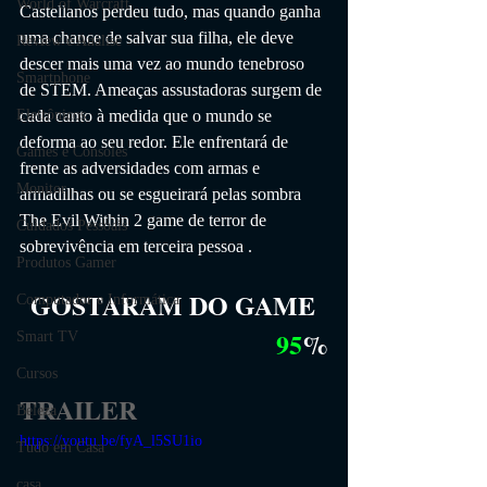
World of Warcraft
Castellanos perdeu tudo, mas quando ganha 
uma chance de salvar sua filha, ele deve 
Review e Análise
descer mais uma vez ao mundo tenebroso 
Smartphone
de STEM. Ameaças assustadoras surgem de 
cada canto à medida que o mundo se 
Eletrônicos
deforma ao seu redor. Ele enfrentará de 
Games e Consoles
frente as adversidades com armas e 
Monitor
armadilhas ou se esgueirará pelas sombra 
The Evil Within 2 game de terror de 
Cuidados Pessoais
sobrevivência em terceira pessoa .
Produtos Gamer
GOSTARAM DO GAME
Computador e Informática
95
%
Smart TV
Cursos
TRAILER
Beleza
https://youtu.be/fyA_l5SU1io
Tudo em Casa
casa