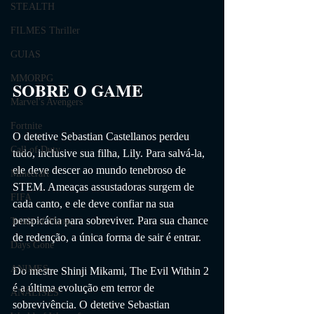
STEALTH
FILMES Thriller
GUIAS
MMORPG
SOBRE O GAME                
Marvel's Avengers
Fortnite
O detetive Sebastian Castellanos perdeu 
Call of Duty
tudo, inclusive sua filha, Lily. Para salvá-la, 
ele deve descer ao mundo tenebroso de 
Minecraft
STEM. Ameaças assustadoras surgem de 
FIFA
cada canto, e ele deve confiar na sua 
perspicácia para sobreviver. Para sua chance 
Trials of Mana
de redenção, a única forma de sair é entrar.
Days Gone
ANIMES
Do mestre Shinji Mikami, The Evil Within 2 
é a última evolução em terror de 
ANÁLISES
sobrevivência. O detetive Sebastian 