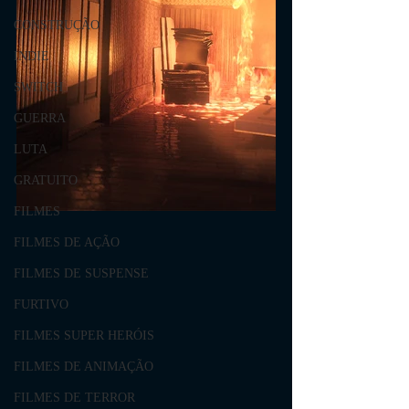
CONSTRUÇÃO
INDIE
SWITCH
GUERRA
LUTA
GRATUITO
FILMES
FILMES DE AÇÃO
FILMES DE SUSPENSE
FURTIVO
FILMES SUPER HERÓIS
FILMES DE ANIMAÇÃO
FILMES DE TERROR