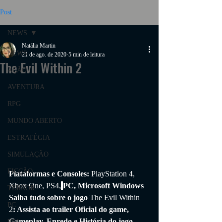
Post
NEWS
Natália Martin
NEWS
21 de ago. de 2020
5 min de leitura
The Evil Within 2
AÇÃO
AVENTURA
RPG
MUNDO ABERTO
ESTRATÉGIA
SIMULAÇÃO
FICÇÃO
Plataformas e Consoles: 
PlayStation 4, 
Xbox One, PS4,
PC, Microsoft Windows
TERROR
Saiba tudo sobre o jogo 
The Evil Within 
PC
2
: Assista ao trailer Oficial do game, 
Gameplay, Enredo e História do jogo.
PS4