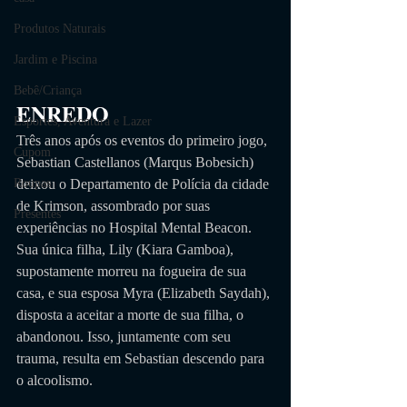
Produtos Naturais
Jardim e Piscina
Bebê/Criança
ENREDO
Esportes, Aventura e Lazer
Três anos após os eventos do primeiro jogo, 
Cupom
Sebastian Castellanos (Marqus Bobesich) 
deixou o Departamento de Polícia da cidade 
Roupas
de Krimson, assombrado por suas 
Presentes
experiências no Hospital Mental Beacon. 
Sua única filha, Lily (Kiara Gamboa), 
supostamente morreu na fogueira de sua 
casa, e sua esposa Myra (Elizabeth Saydah), 
disposta a aceitar a morte de sua filha, o 
abandonou. Isso, juntamente com seu 
trauma, resulta em Sebastian descendo para 
o alcoolismo. 