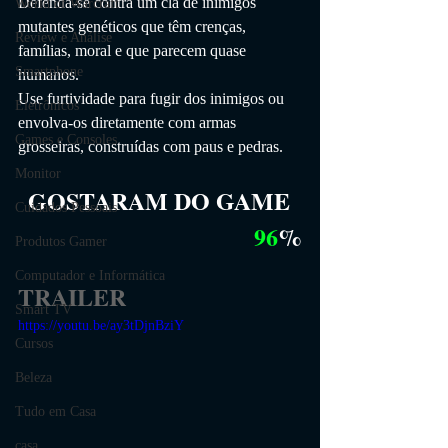
Defenda-se contra um clã de inimigos 
World of Warcraft
mutantes genéticos que têm crenças, 
Review e Análise
famílias, moral e que parecem quase 
Smartphone
humanos.
Use furtividade para fugir dos inimigos ou 
Eletrônicos
envolva-os diretamente com armas 
Games e Consoles
grosseiras, construídas com paus e pedras.
Monitor
GOSTARAM DO GAME
Cuidados Pessoais
96
%
Produtos Gamer
Computador e Informática
TRAILER
Smart TV
https://youtu.be/ay3tDjnBziY
Cursos
Beleza
Tudo em Casa
casa