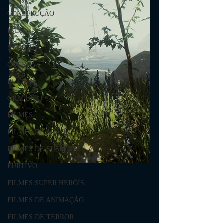
CONSTRUÇÃO
INDIE
SWITCH
GUERRA
LUTA
GRATUITO
FILMES
FILMES DE AÇÃO
FILMES DE SUSPENSE
FURTIVO
FILMES SUPER HERÓIS
FILMES DE ANIMAÇÃO
FILMES DE TERROR