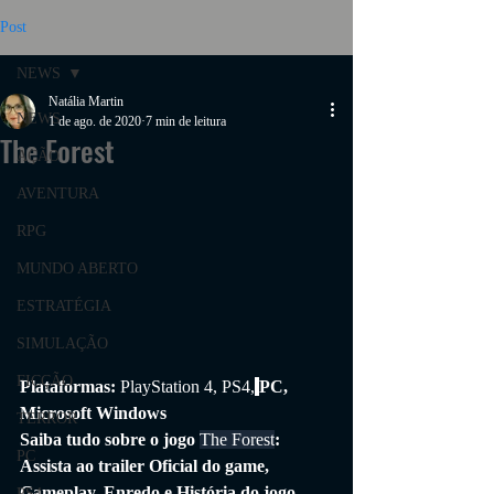
Post
NEWS
Natália Martin
NEWS
1 de ago. de 2020
7 min de leitura
The Forest
AÇÃO
AVENTURA
RPG
MUNDO ABERTO
ESTRATÉGIA
SIMULAÇÃO
FICÇÃO
Plataformas: 
PlayStation 4, PS4,
PC, 
Microsoft Windows
TERROR
Saiba tudo sobre o jogo 
The Forest
: 
PC
Assista ao trailer Oficial do game, 
Gameplay, Enredo e História do jogo.
PS4