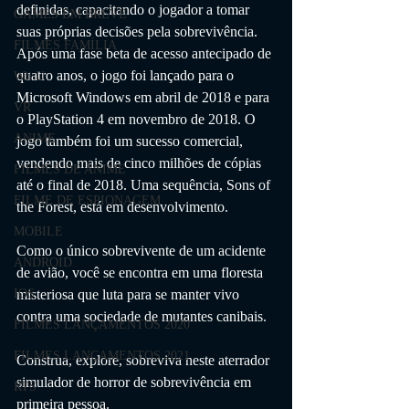
definidas, capacitando o jogador a tomar 
GAMES EM BREVE
suas próprias decisões pela sobrevivência. 
FILMES FAMÍLIA
Após uma fase beta de acesso antecipado de 
quatro anos, o jogo foi lançado para o 
Wii U
Microsoft Windows em abril de 2018 e para 
VR
o PlayStation 4 em novembro de 2018. O 
ANIME
jogo também foi um sucesso comercial, 
vendendo mais de cinco milhões de cópias 
FILMES DE ANIME
até o final de 2018. Uma sequência, Sons of 
FILME DE ESPIONAGEM
the Forest, está em desenvolvimento.
MOBILE
Como o único sobrevivente de um acidente 
ANDROID
de avião, você se encontra em uma floresta 
misteriosa que luta para se manter vivo 
IOS
contra uma sociedade de mutantes canibais.
FILMES LANÇAMENTOS 2020
FILMES LANÇAMENTOS 2021
Construa, explore, sobreviva neste aterrador 
simulador de horror de sobrevivência em 
RTS
primeira pessoa.