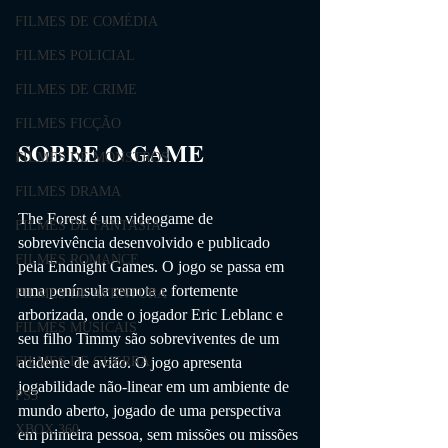
FILMES DE COMÉDIA
FILMES POLICIAL
FILMES DE CRIME
FILMES FICÇÃO
SOBRE O GAME                
FILMES DE MONSTROS
FILMES DRAMA
The Forest é um videogame de 
FILMES DE FANTASIA
sobrevivência desenvolvido e publicado 
FILMES ROMANCE
pela Endnight Games. O jogo se passa em 
uma península remota e fortemente 
FILMES DE AVENTURA
arborizada, onde o jogador Eric Leblanc e 
FILMES MUSICAIS
seu filho Timmy são sobreviventes de um 
acidente de avião. O jogo apresenta 
FILMES DE GUERRA
jogabilidade não-linear em um ambiente de 
PS3
mundo aberto, jogado de uma perspectiva 
XBOX 360
em primeira pessoa, sem missões ou missões 