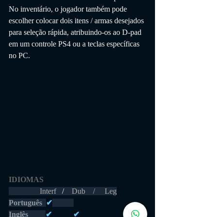
No inventário, o jogador também pode 
escolher colocar dois itens / armas desejados 
para seleção rápida, atribuindo-os ao D-pad 
em um controle PS4 ou a teclas específicas 
no PC.
IDIOMAS 
                Interf  
 /    
Dub    /     Leg
Português 
✔
Inglês         
✔           ✔            