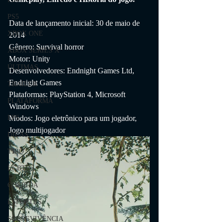
PS5
Data de lançamento inicial: 30 de maio de 
XBOX ONE
2014
Gênero: Survival horror
XBOX SERIES X
Motor: Unity
ÚLTIMAS
Desenvolvedores: Endnight Games Ltd, 
Endnight Games
TRAILER
Plataformas: PlayStation 4, Microsoft 
PLATAFORMA
Windows
Modos: Jogo eletrônico para um jogador, 
FPS
Jogo multijogador
DICAS
TIRO
LGBTQ+
CORRIDA
ESPORTES
SOBREVIVÊNCIA