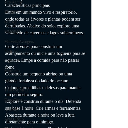
STEALTH
Características principais
Entre em um mundo vivo e respiratório, 
FILMES Thriller
onde todas as árvores e plantas podem ser 
GUIAS
derrubadas. Abaixo do solo, explore uma 
MMORPG
vasta rede de cavernas e lagos subterrâneos.
Marvel's Avengers
Corte árvores para construir um 
Fortnite
acampamento ou inicie uma fogueira para se 
aquecer. Limpe a comida para não passar 
Call of Duty
fome.
Minecraft
Construa um pequeno abrigo ou uma 
grande fortaleza do lado do oceano. 
FIFA
Coloque armadilhas e defesas para manter 
Trials of Mana
um perímetro seguro.
Days Gone
Explore e construa durante o dia. Defenda 
sua base à noite. Crie armas e ferramentas. 
ANIMES
Abasteça durante a noite ou leve a luta 
ANÁLISES
diretamente para o inimigo.