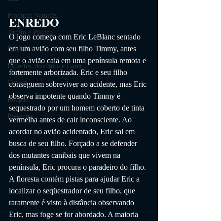
Produtos Naturais
ENREDO
Jardim e Piscina
O jogo começa com Eric LeBlanc sentado 
em um avião com seu filho Timmy, antes 
Bebê/Criança
que o avião caia em uma península remota e 
Esportes, Aventura e Lazer
fortemente arborizada. Eric e seu filho 
Cupom
conseguem sobreviver ao acidente, mas Eric 
observa impotente quando Timmy é 
Roupas
sequestrado por um homem coberto de tinta 
Presentes
vermelha antes de cair inconsciente. Ao 
acordar no avião acidentado, Eric sai em 
busca de seu filho. Forçado a se defender 
dos mutantes canibais que vivem na 
península, Eric procura o paradeiro do filho. 
A floresta contém pistas para ajudar Eric a 
localizar o seqüestrador de seu filho, que 
raramente é visto à distância observando 
Eric, mas foge se for abordado. A maioria 