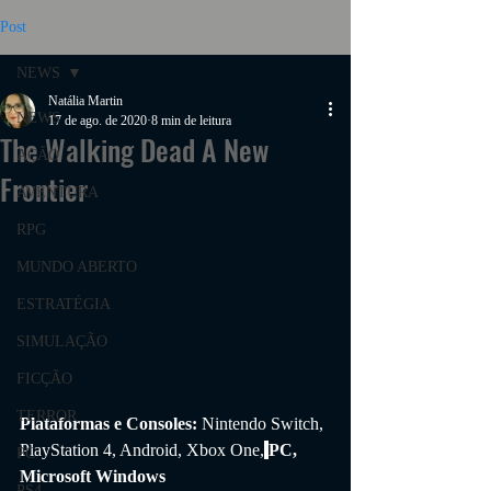
Post
NEWS
Natália Martin
NEWS
17 de ago. de 2020
8 min de leitura
The Walking Dead A New
AÇÃO
Frontier
AVENTURA
RPG
MUNDO ABERTO
ESTRATÉGIA
SIMULAÇÃO
FICÇÃO
TERROR
Plataformas e Consoles: 
Nintendo Switch, 
PlayStation 4, Android, Xbox One,
PC, 
PC
Microsoft Windows
PS4