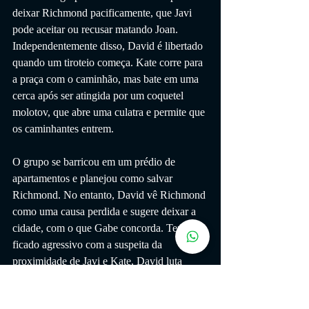
deixar Richmond pacificamente, que Javi 
pode aceitar ou recusar matando Joan. 
Independentemente disso, David é libertado 
quando um tiroteio começa. Kate corre para 
a praça com o caminhão, mas bate em uma 
cerca após ser atingida por um coquetel 
molotov, que abre uma culatra e permite que 
os caminhantes entrem.
O grupo se barricou em um prédio de 
apartamentos e planejou como salvar 
Richmond. No entanto, David vê Richmond 
como uma causa perdida e sugere deixar a 
cidade, com o que Gabe concorda. Tendo 
ficado agressivo com a suspeita da 
proximidade de Javi e Kate, David luta 
contra seu irmão até que os caminhantes 
começam a se aproximar deles. Enquanto 