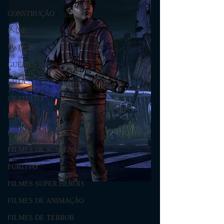
CONSTRUÇÃO
INDIE
SWITCH
GUERRA
LUTA
GRATUITO
FILMES
FILMES DE AÇÃO
FILMES DE SUSPENSE
FURTIVO
FILMES SUPER HERÓIS
FILMES DE ANIMAÇÃO
FILMES DE TERROR