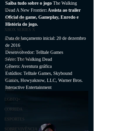
Saiba tudo sobre o jogo 
The Walking 
Dead A New Frontier
: Assista ao trailer 
PS5
Oficial do game, Gameplay, Enredo e 
XBOX ONE
História do jogo.
XBOX SERIES X
Data de lançamento inicial: 20 de dezembro 
ÚLTIMAS
de 2016
TRAILER
Desenvolvedor: Telltale Games
Série: The Walking Dead
PLATAFORMA
Gênero: Aventura gráfica
FPS
Estúdios: Telltale Games, Skybound 
DICAS
Games, Howyaknow, LLC, Warner Bros. 
Interactive Entertainment
TIRO
LGBTQ+
CORRIDA
ESPORTES
SOBREVIVÊNCIA