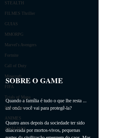
STEALTH
FILMES Thriller
GUIAS
MMORPG
Marvel's Avengers
Fortnite
Call of Duty
Minecraft
SOBRE O GAME                
FIFA
Trials of Mana
Quando a família é tudo o que lhe resta ... 
até onde você vai para protegê-la?
Days Gone
ANIMES
Quatro anos depois da sociedade ter sido 
ANÁLISES
dilacerada por mortos-vivos, pequenas 
partes da civilização emergem do caos. Mas 