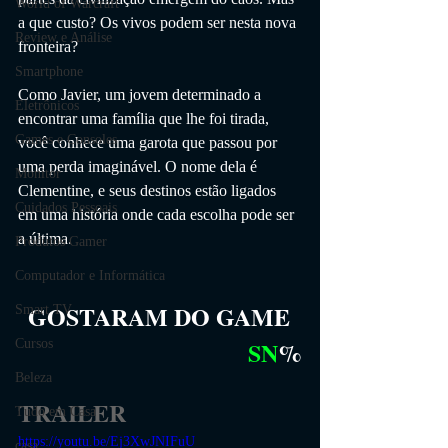
World of Warcraft
a que custo? Os vivos podem ser nesta nova 
Review e Análise
fronteira?
Smartphone
Como Javier, um jovem determinado a 
Eletrônicos
encontrar uma família que lhe foi tirada, 
Games e Consoles
você conhece uma garota que passou por 
uma perda imaginável. O nome dela é 
Monitor
Clementine, e seus destinos estão ligados 
Cuidados Pessoais
em uma história onde cada escolha pode ser 
a última.
Produtos Gamer
Computador e Informática
GOSTARAM DO GAME
Smart TV
SN
%
Cursos
Beleza
TRAILER
Tudo em Casa
https://youtu.be/Ej3XwJNIFuU
casa