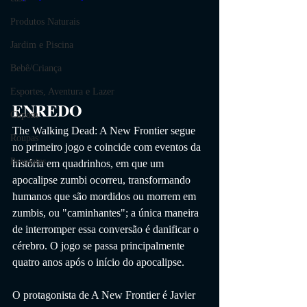
Produtos Naturais
Jardim e Piscina
Bebê/Criança
Esportes, Aventura e Lazer
ENREDO
Cupom
The Walking Dead: A New Frontier segue 
Roupas
no primeiro jogo e coincide com eventos da 
Presentes
história em quadrinhos, em que um 
apocalipse zumbi ocorreu, transformando 
humanos que são mordidos ou morrem em 
zumbis, ou "caminhantes"; a única maneira 
de interromper essa conversão é danificar o 
cérebro. O jogo se passa principalmente 
quatro anos após o início do apocalipse.
O protagonista de A New Frontier é Javier 