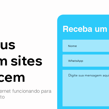
Receba um
us
m sites
ncem
ernet funcionando para
to