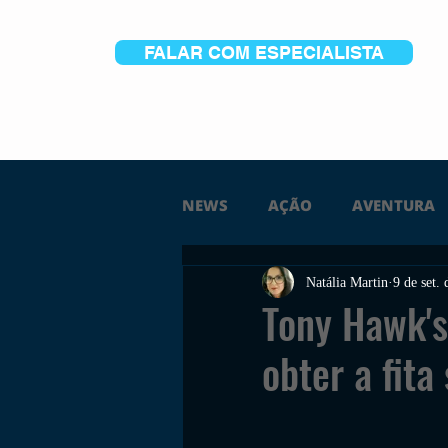
FALAR COM ESPECIALISTA
NEWS
AÇÃO
AVENTURA
Natália Martin
9 de set.
FICÇÃO
TERROR
PC
Tony Hawk's
obter a fita
TRAILER
PLATAFORMA
SOBREVIVÊNCIA
CONSTR