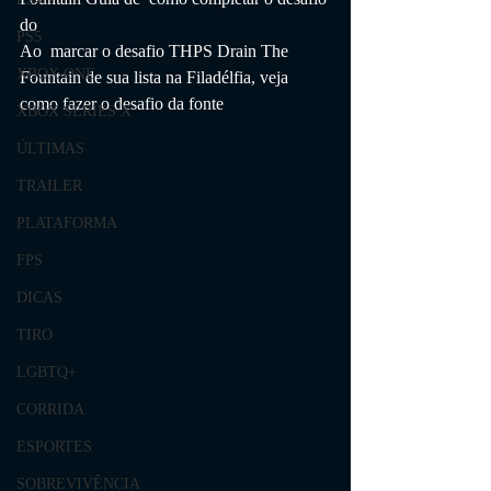
do 
PS5
Ao  marcar o desafio THPS Drain The 
XBOX ONE
Fountain de sua lista na Filadélfia, veja 
como fazer o desafio da fonte
XBOX SERIES X
ÚLTIMAS
TRAILER
PLATAFORMA
FPS
DICAS
TIRO
LGBTQ+
CORRIDA
ESPORTES
SOBREVIVÊNCIA