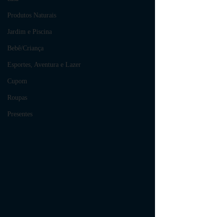
Produtos Naturais
Jardim e Piscina
Bebê/Criança
Esportes, Aventura e Lazer
Cupom
Roupas
Presentes