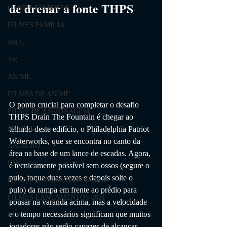
de drenar a fonte THPS
GAMES EM BREVE
FILMES FAMÍLIA
Wii U
VR
ANIME
FILMES DE ANIME
O ponto crucial para completar o desafio 
FILME DE ESPIONAGEM
THPS Drain The Fountain é chegar ao 
telhado deste edifício, o Philadelphia Patriot 
MOBILE
Waterworks, que se encontra no canto da 
ANDROID
área na base de um lance de escadas. Agora, 
IOS
é tecnicamente possível sem ossos (segure o 
pulo, toque duas vezes e depois solte o 
FILMES LANÇAMENTOS 2020
pulo) da rampa em frente ao prédio para 
FILMES LANÇAMENTOS 2021
pousar na varanda acima, mas a velocidade 
e o tempo necessários significam que muitos 
RTS
jogadores não serão capazes de alcançar 