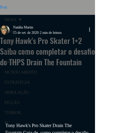
Post
NEWS
Natália Martin
NEWS
15 de set. de 2020
2 min de leitura
Tony Hawk's Pro Skater 1+2
AÇÃO
Saiba como completar o desafio
AVENTURA
do THPS Drain The Fountain
RPG
MUNDO ABERTO
ESTRATÉGIA
SIMULAÇÃO
FICÇÃO
TERROR
PC
Tony Hawk's Pro Skater Drain The 
Fountain Guia de  como completar o desafio 
PS4