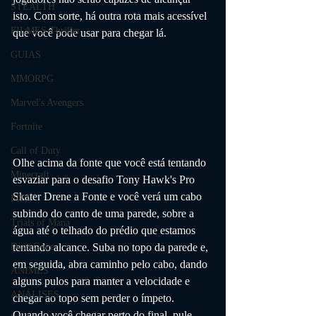
STEALTH
isto. Com sorte, há outra rota mais acessível 
FILMES Thriller
que você pode usar para chegar lá.
GUIAS
MMORPG
Marvel's Avengers
Fortnite
Call of Duty
Olhe acima da fonte que você está tentando 
Minecraft
esvaziar para o desafio Tony Hawk's Pro 
Skater Drene a Fonte e você verá um cabo 
FIFA
subindo do canto de uma parede, sobre a 
Trials of Mana
água até o telhado do prédio que estamos 
Days Gone
tentando alcance. Suba no topo da parede e, 
em seguida, abra caminho pelo cabo, dando 
ANIMES
alguns pulos para manter a velocidade e 
ANÁLISES
chegar ao topo sem perder o ímpeto. 
Quando você chegar perto do final, pule 