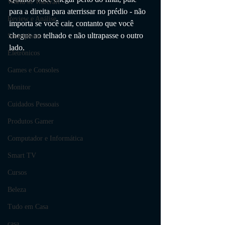
World of Warcraft
para a direita para aterrissar no prédio - não 
Review e Análise
importa se você cair, contanto que você 
chegue ao telhado e não ultrapasse o outro 
Smartphone
lado.
Eletrônicos
Games e Consoles
Monitor
Cuidados Pessoais
Produtos Gamer
Computador e Informática
Smart TV
Cursos
Beleza
Tudo em Casa
casa