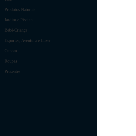
Produtos Naturais
Jardim e Piscina
Bebê/Criança
Esportes, Aventura e Lazer
Cupom
Roupas
Presentes