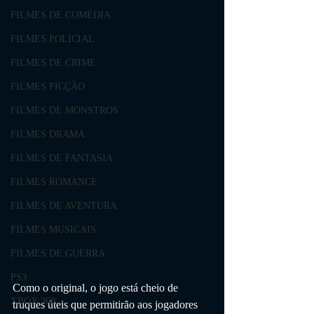
FILMES DE COMÉDIA
FILMES POLICIAL
FILMES DE CRIME
FILMES FICÇÃO
FILMES DE MONSTROS
FILMES DRAMA
FILMES DE FANTASIA
FILMES ROMANCE
FILMES DE AVENTURA
FILMES MUSICAIS
FILMES DE GUERRA
PS3
Como o original, o jogo está cheio de 
XBOX 360
truques úteis que permitirão aos jogadores 