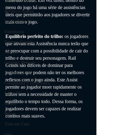
conteúdo bônus. Em vez disso, dentro do 
World of Warcraft
menu do jogo há uma série de assistências 
Review e Análise
úteis que permitirão aos jogadores se divertir 
mais com o jogo.
Smartphone
Eletrônicos
Equilíbrio perfeito do trilho:
 os jogadores 
Games e Consoles
que ativam esta Assistência nunca terão que 
se preocupar com a possibilidade de cair do 
Monitor
trilho e destruir seu personagem. Rail 
Cuidados Pessoais
Grinds são difíceis de dominar para 
jogadores que podem não ter os melhores 
Produtos Gamer
reflexos com o jogo ainda. Este Assist 
Computador e Informática
permite ao jogador moer rapidamente os 
Smart TV
trilhos sem a necessidade de manter o 
equilíbrio o tempo todo. Dessa forma, os 
Cursos
jogadores devem ser capazes de realizar 
Beleza
combos mais suaves.
Tudo em Casa
casa