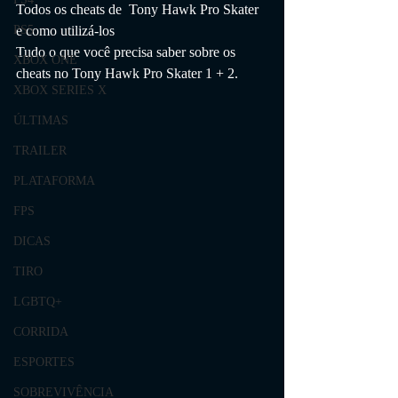
Todos os cheats de  Tony Hawk Pro Skater 
e como utilizá-los 
PS5
Tudo o que você precisa saber sobre os 
XBOX ONE
cheats no Tony Hawk Pro Skater 1 + 2.
XBOX SERIES X
ÚLTIMAS
TRAILER
PLATAFORMA
FPS
DICAS
TIRO
LGBTQ+
CORRIDA
ESPORTES
SOBREVIVÊNCIA