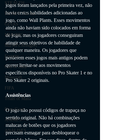
STEALTH
jogos foram lançados pela primeira vez, não 
havia certas habilidades adicionadas ao 
FILMES Thriller
jogo, como Wall Plants. Esses movimentos 
GUIAS
ainda não haviam sido colocados em forma 
de jogo, mas os jogadores conseguiram 
MMORPG
atingir seus objetivos de habilidade de 
Marvel's Avengers
qualquer maneira. Os jogadores que 
Fortnite
perderem esses jogos mais antigos podem 
querer limitar-se aos movimentos 
Call of Duty
específicos disponíveis no Pro Skater 1 e no 
Minecraft
Pro Skater 2 originais.
FIFA
Assistências
Trials of Mana
Days Gone
O jogo não possui códigos de trapaça no 
sentido original. Não há combinações 
ANIMES
malucas de botões que os jogadores 
ANÁLISES
precisam esmagar para desbloquear o 