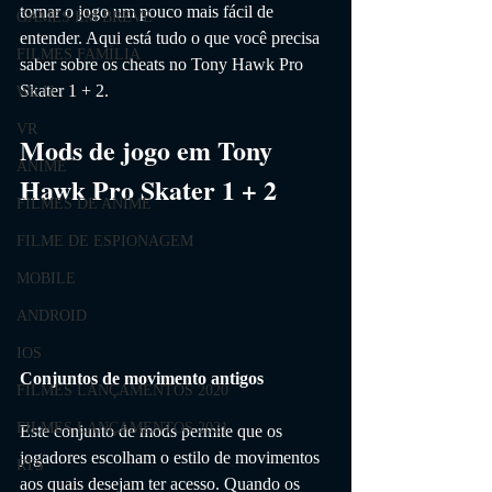
tornar o jogo um pouco mais fácil de 
GAMES EM BREVE
entender. Aqui está tudo o que você precisa 
FILMES FAMÍLIA
saber sobre os cheats no Tony Hawk Pro 
Skater 1 + 2.
Wii U
VR
Mods de jogo em Tony 
ANIME
Hawk Pro Skater 1 + 2
FILMES DE ANIME
FILME DE ESPIONAGEM
MOBILE
ANDROID
IOS
Conjuntos de movimento antigos
FILMES LANÇAMENTOS 2020
FILMES LANÇAMENTOS 2021
Este conjunto de mods permite que os 
jogadores escolham o estilo de movimentos 
RTS
aos quais desejam ter acesso. Quando os 