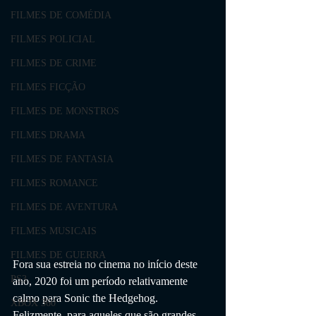
FILMES DE COMÉDIA
FILMES POLICIAL
FILMES DE CRIME
FILMES FICÇÃO
FILMES DE MONSTROS
FILMES DRAMA
FILMES DE FANTASIA
FILMES ROMANCE
FILMES DE AVENTURA
FILMES MUSICAIS
FILMES DE GUERRA
Fora sua estreia no cinema no início deste 
PS3
ano, 2020 foi um período relativamente 
calmo para Sonic the Hedgehog. 
XBOX 360
Felizmente, para aqueles que são grandes 