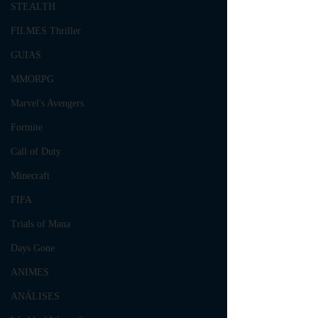
STEALTH
FILMES Thriller
GUIAS
MMORPG
Marvel's Avengers
Fortnite
Call of Duty
Minecraft
FIFA
Trials of Mana
Days Gone
ANIMES
ANÁLISES