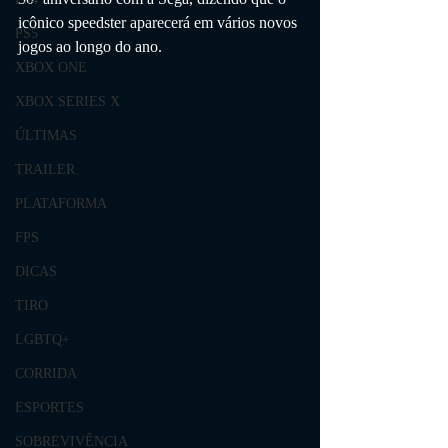
icônico speedster aparecerá em vários novos 
PS5
jogos ao longo do ano.
XBOX ONE
XBOX SERIES X
ÚLTIMAS
TRAILER
PLATAFORMA
FPS
DICAS
TIRO
LGBTQ+
CORRIDA
ESPORTES
SOBREVIVÊNCIA