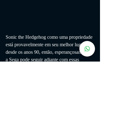
Sonic the Hedgehog como uma propriedade 
está provavelmente em seu melhor lugar 
desde os anos 90, então, esperançosamente, 
a Sega pode seguir adiante com essas 
reivindicações turbulentas no próximo ano. 
E se eles de alguma forma não entregarem, 
bem, sempre há a sequência do filme Sonic, 
o Ouriço, que chega em 2022.
ÚLTIMAS
Posts recentes
Ver tudo