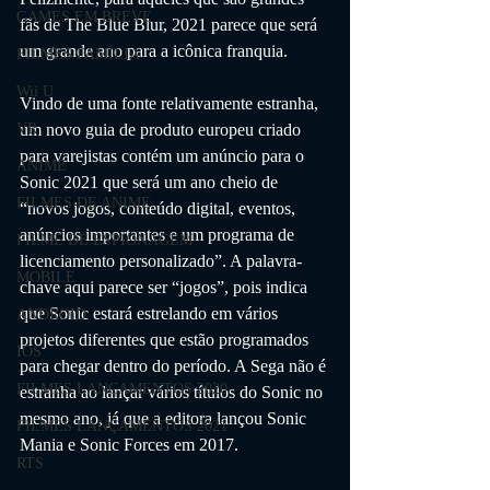
GAMES EM BREVE
fãs de The Blue Blur, 2021 parece que será 
um grande ano para a icônica franquia.
FILMES FAMÍLIA
Wii U
Vindo de uma fonte relativamente estranha, 
um novo guia de produto europeu criado 
VR
para varejistas contém um anúncio para o 
ANIME
Sonic 2021 que será um ano cheio de 
FILMES DE ANIME
“novos jogos, conteúdo digital, eventos, 
anúncios importantes e um programa de 
FILME DE ESPIONAGEM
licenciamento personalizado”. A palavra-
MOBILE
chave aqui parece ser “jogos”, pois indica 
que Sonic estará estrelando em vários 
ANDROID
projetos diferentes que estão programados 
IOS
para chegar dentro do período. A Sega não é 
FILMES LANÇAMENTOS 2020
estranha ao lançar vários títulos do Sonic no 
mesmo ano, já que a editora lançou Sonic 
FILMES LANÇAMENTOS 2021
Mania e Sonic Forces em 2017.
RTS