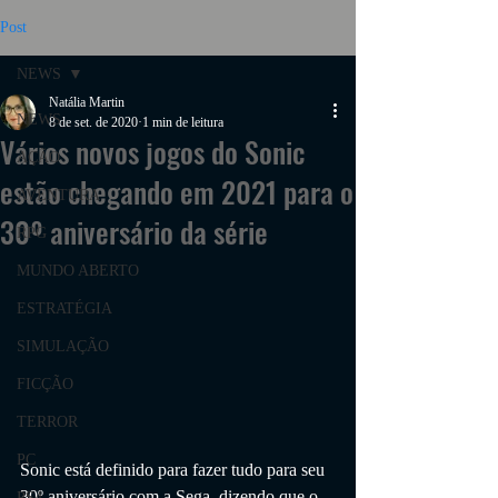
Post
NEWS
Natália Martin
NEWS
8 de set. de 2020
1 min de leitura
Vários novos jogos do Sonic
AÇÃO
estão chegando em 2021 para o
AVENTURA
30º aniversário da série
RPG
MUNDO ABERTO
ESTRATÉGIA
SIMULAÇÃO
FICÇÃO
TERROR
PC
Sonic está definido para fazer tudo para seu 
30º aniversário com a Sega, dizendo que o 
PS4