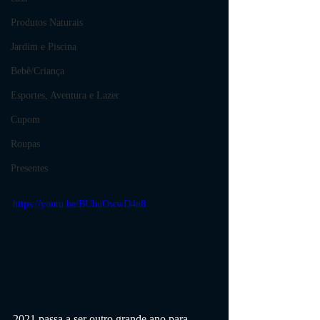
Produtos Naturais
Jardim e Piscina
Bebê/Criança
Esportes, Aventura e Lazer
Cupom
Roupas
Presentes
https://youtu.be/BUhuOwwD4n8
2021 passa a ser outro grande ano para 