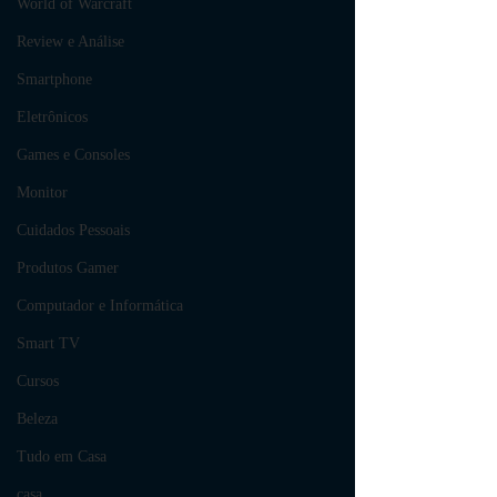
World of Warcraft
Review e Análise
Smartphone
Eletrônicos
Games e Consoles
Monitor
Cuidados Pessoais
Produtos Gamer
Computador e Informática
Smart TV
Cursos
Beleza
Tudo em Casa
casa