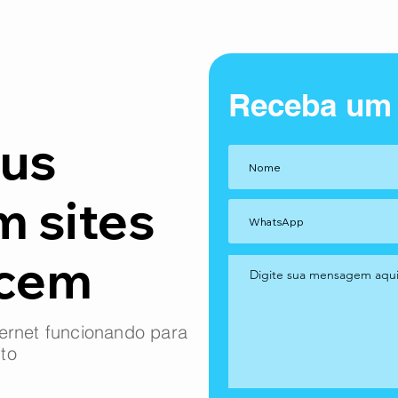
Receba um
us
m sites
ncem
ernet funcionando para
to