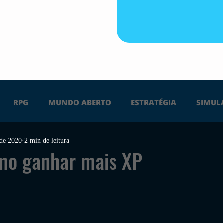
RPG
MUNDO ABERTO
ESTRATÉGIA
SIMUL
 de 2020
2 min de leitura
PS4
PS5
XBOX ONE
XBOX SERIES X
Ú
mo ganhar mais XP
FPS
DICAS
TIRO
LGBTQ+
CORRIDA
UÇÃO
INDIE
SWITCH
GUERRA
LUTA