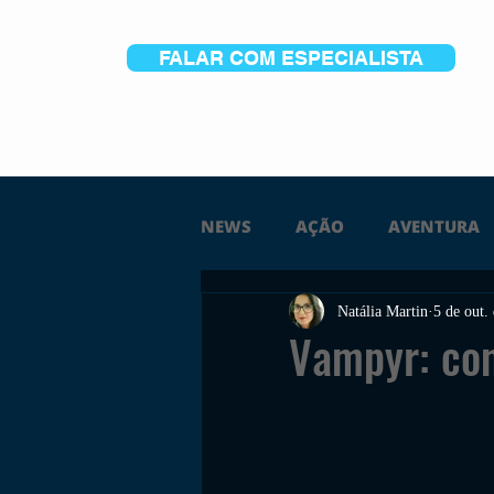
FALAR COM ESPECIALISTA
NEWS
AÇÃO
AVENTURA
Natália Martin
5 de out.
FICÇÃO
TERROR
PC
Vampyr: co
TRAILER
PLATAFORMA
SOBREVIVÊNCIA
CONSTR