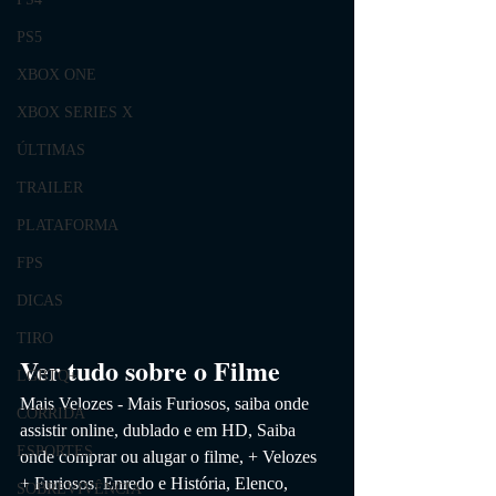
PS5
XBOX ONE
XBOX SERIES X
ÚLTIMAS
TRAILER
PLATAFORMA
FPS
DICAS
TIRO
Ver tudo sobre o Filme
LGBTQ+
Mais Velozes - Mais Furiosos
, saiba onde 
CORRIDA
assistir online, dublado e em HD,
 Saiba 
ESPORTES
onde comprar ou alugar o filme, + Velozes 
+ Furiosos
. 
Enredo e História, Elenco, 
SOBREVIVÊNCIA