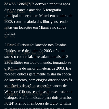
de Rob Cohen, que deixou a franquia após 
GAMES EM BREVE
dirigir a parcela anterior. A fotografia 
FILMES FAMÍLIA
principal começou em Miami em outubro de 
Wii U
2002, com a maioria das filmagens sendo 
feitas em locações em Miami e no sul da 
VR
Flórida. 
ANIME
2 Fast 2 Furious foi lançado nos Estados 
FILMES DE ANIME
Unidos em 6 de junho de 2003 e foi um 
FILME DE ESPIONAGEM
sucesso comercial, arrecadando mais de $ 
MOBILE
236 milhões em todo o mundo, tornando-se 
o 16º filme de maior bilheteria de 2003. Ele 
ANDROID
recebeu críticas geralmente mistas na época 
IOS
do lançamento, com elogios direcionados às 
sequências de ação e as performances de 
FILMES LANÇAMENTOS 2020
Walker e Gibson,  e críticas por seu roteiro e 
FILMES LANÇAMENTOS 2021
diálogos. Ele foi indicado para dois prêmios 
no 24º Prêmio Framboesa de Ouro. O filme 
RTS