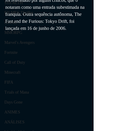
foi reavaliado por alguns críticos, que o 
STEALTH
notaram como uma entrada subestimada na 
FILMES Thriller
franquia. Outra sequência autônoma, The 
Fast and the Furious: Tokyo Drift, foi 
GUIAS
lançada em 16 de junho de 2006.
MMORPG
Marvel's Avengers
Fortnite
Call of Duty
Minecraft
FIFA
Trials of Mana
Days Gone
ANIMES
ANÁLISES