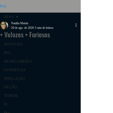
Post
NEWS
Natália Martin
NEWS
20 de ago. de 2020
5 min de leitura
+ Velozes + Furiosos
AÇÃO
AVENTURA
RPG
MUNDO ABERTO
ESTRATÉGIA
SIMULAÇÃO
FICÇÃO
TERROR
PC
PS4