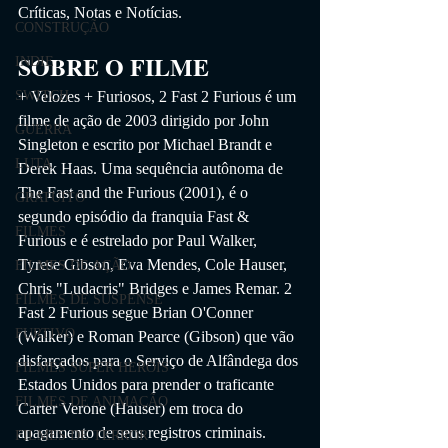
Críticas, Notas e Notícias. 
CONSTRUÇÃO
SOBRE O FILME
INDIE
+ Velozes + Furiosos, 2 Fast 2 Furious é um 
SWITCH
filme de ação de 2003 dirigido por John 
GUERRA
Singleton e escrito por Michael Brandt e 
LUTA
Derek Haas. Uma sequência autônoma de 
The Fast and the Furious (2001), é o 
GRATUITO
segundo episódio da franquia Fast & 
FILMES
Furious e é estrelado por Paul Walker, 
Tyrese Gibson, Eva Mendes, Cole Hauser, 
FILMES DE AÇÃO
Chris "Ludacris" Bridges e James Remar. 2 
FILMES DE SUSPENSE
Fast 2 Furious segue Brian O'Conner 
FURTIVO
(Walker) e Roman Pearce (Gibson) que vão 
disfarçados para o Serviço de Alfândega dos 
FILMES SUPER HERÓIS
Estados Unidos para prender o traficante 
FILMES DE ANIMAÇÃO
Carter Verone (Hauser) em troca do 
apagamento de seus registros criminais.
FILMES DE TERROR