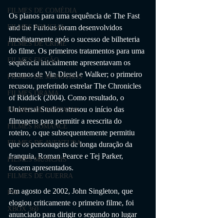
FILMES DE COMÉDIA
Os planos para uma sequência de The Fast 
and the Furious foram desenvolvidos 
FILMES POLICIAL
imediatamente após o sucesso de bilheteria 
FILMES DE CRIME
do filme. Os primeiros tratamentos para uma 
FILMES FICÇÃO
sequência inicialmente apresentavam os 
retornos de Vin Diesel e Walker; o primeiro 
FILMES DE MONSTROS
recusou, preferindo estrelar The Chronicles 
FILMES DRAMA
of Riddick (2004). Como resultado, o 
Universal Studios atrasou o início das 
FILMES DE FANTASIA
filmagens para permitir a reescrita do 
FILMES ROMANCE
roteiro, o que subsequentemente permitiu 
FILMES DE AVENTURA
que os personagens de longa duração da 
franquia, Roman Pearce e Tej Parker, 
FILMES MUSICAIS
fossem apresentados. 
FILMES DE GUERRA
Em agosto de 2002, John Singleton, que 
PS3
elogiou criticamente o primeiro filme, foi 
XBOX 360
anunciado para dirigir o segundo no lugar 