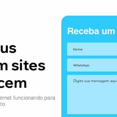
Receba um
us
m sites
ncem
ernet funcionando para
to