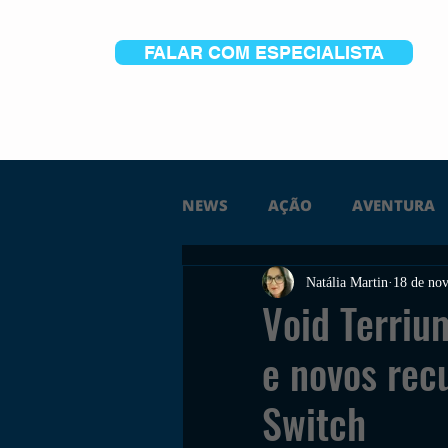
FALAR COM ESPECIALISTA
NEWS
AÇÃO
AVENTURA
Natália Martin
18 de nov
FICÇÃO
TERROR
PC
Void Terriu
e novos rec
TRAILER
PLATAFORMA
Switch
SOBREVIVÊNCIA
CONSTR