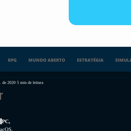
RPG
MUNDO ABERTO
ESTRATÉGIA
SIMUL
. de 2020
5 min de leitura
PS4
PS5
XBOX ONE
XBOX SERIES X
Ú
r
FPS
DICAS
TIRO
LGBTQ+
CORRIDA
 
,
PC, 
macOS, 
UÇÃO
INDIE
SWITCH
GUERRA
LUTA