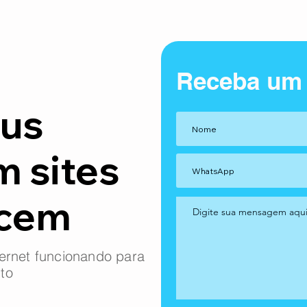
Receba um
us
m sites
ncem
ernet funcionando para
to