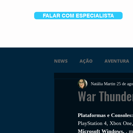
FALAR COM ESPECIALISTA
NEWS
AÇÃO
AVENTURA
Natália Martin
25 de ago
FICÇÃO
TERROR
PC
War Thunde
TRAILER
PLATAFORMA
Plataformas e Consoles:
PlayStation 4, Xbox One
Microsoft Windows, 
, 
SOBREVIVÊNCIA
CONSTR