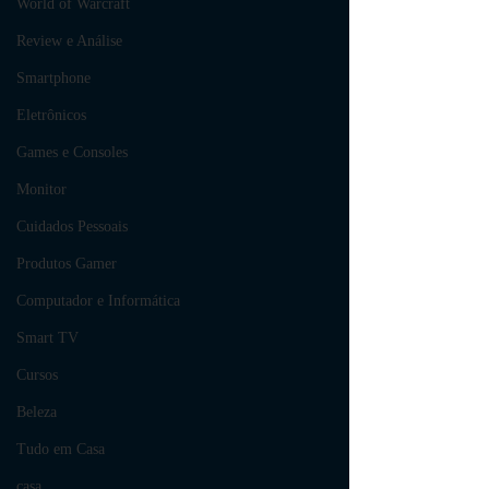
World of Warcraft
Review e Análise
Smartphone
Eletrônicos
Games e Consoles
Monitor
Cuidados Pessoais
Produtos Gamer
Computador e Informática
Smart TV
Cursos
Beleza
Tudo em Casa
casa