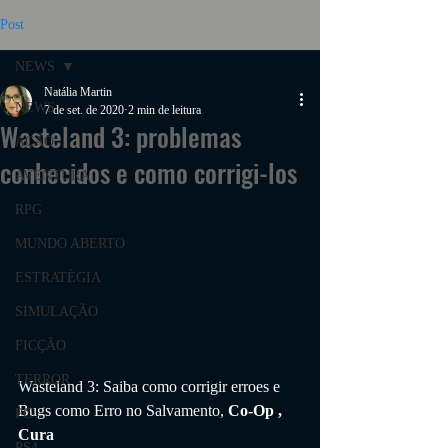
Post
NEWS
Natália Martin
NEWS
7 de set. de 2020
2 min de leitura
Wasteland 3: problemas
AÇÃO
conhecidos e como corrigi-los
AVENTURA
RPG
MUNDO ABERTO
ESTRATÉGIA
SIMULAÇÃO
FICÇÃO
TERROR
Wasteland 3: Saiba como corrigir erroes e 
Bugs como Erro no Salvamento, 
Co-Op , 
PC
Cura
PS4