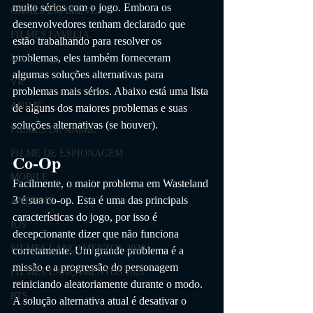
muito sérios com o jogo. Embora os 
GAMES EM BREVE
desenvolvedores tenham declarado que 
FILMES FAMÍLIA
estão trabalhando para resolver os 
problemas, eles também forneceram 
Wii U
algumas soluções alternativas para 
VR
problemas mais sérios. Abaixo está uma lista 
ANIME
de alguns dos maiores problemas e suas 
soluções alternativas (se houver).
FILMES DE ANIME
FILME DE ESPIONAGEM
Co-Op
MOBILE
Facilmente, o maior problema em Wasteland 
3 é sua co-op. Esta é uma das principais 
ANDROID
características do jogo, por isso é 
IOS
decepcionante dizer que não funciona 
FILMES LANÇAMENTOS 2020
corretamente. Um grande problema é a 
missão e a progressão do personagem 
FILMES LANÇAMENTOS 2021
reiniciando aleatoriamente durante o modo. 
RTS
A solução alternativa atual é desativar o 