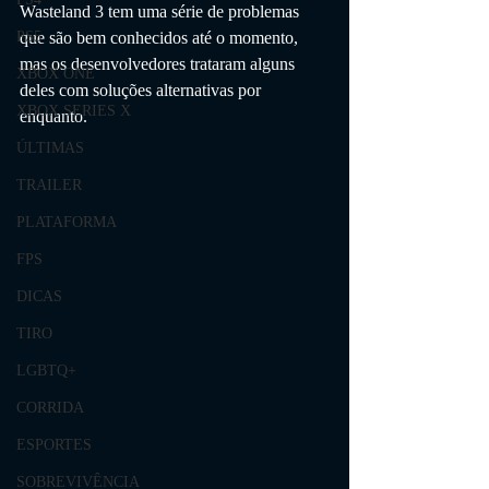
Wasteland 3 tem uma série de problemas 
que são bem conhecidos até o momento, 
PS5
mas os desenvolvedores trataram alguns 
XBOX ONE
deles com soluções alternativas por 
XBOX SERIES X
enquanto.
ÚLTIMAS
TRAILER
PLATAFORMA
FPS
DICAS
TIRO
LGBTQ+
CORRIDA
ESPORTES
SOBREVIVÊNCIA