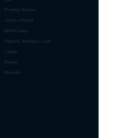
Produtos Naturais
Jardim e Piscina
Bebê/Criança
Esportes, Aventura e Lazer
Cupom
Roupas
Presentes