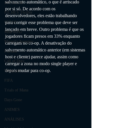
salvamento automático, o que é arriscado 
STEALTH
por si só. De acordo com os 
FILMES Thriller
desenvolvedores, eles estão trabalhando 
para corrigir esse problema que deve ser 
GUIAS
lançado em breve. Outro problema é que os 
MMORPG
jogadores ficam presos em 33% enquanto 
Marvel's Avengers
carregam no co-op. A desativação do 
salvamento automático anterior (em sistemas 
Fortnite
host e cliente) parece ajudar, assim como 
Call of Duty
carregar a zona no modo single player e 
depois mudar para co-op.
Minecraft
FIFA
Trials of Mana
Days Gone
ANIMES
ANÁLISES