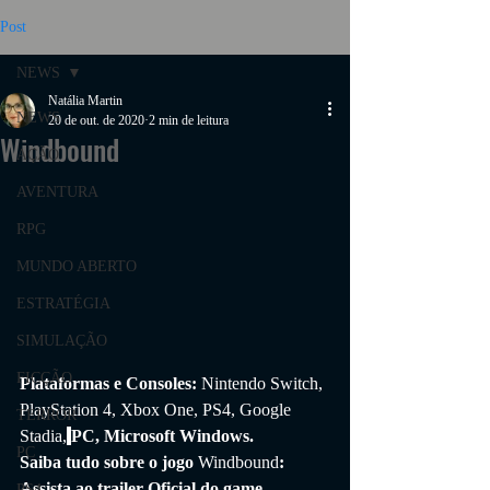
Post
NEWS
Natália Martin
NEWS
20 de out. de 2020
2 min de leitura
Windbound
AÇÃO
AVENTURA
RPG
MUNDO ABERTO
ESTRATÉGIA
SIMULAÇÃO
FICÇÃO
Plataformas e Consoles: 
Nintendo Switch, 
PlayStation 4, Xbox One, PS4, Google 
TERROR
Stadia,
PC, Microsoft Windows.
PC
Saiba tudo sobre o jogo 
Windbound
: 
Assista ao trailer Oficial do game, 
PS4