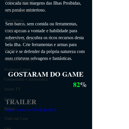
World of Warcraft
colocada nas margens das Ilhas Proibidas, 
um paraíso misterioso.
Review e Análise
Smartphone
Sem barco, sem comida ou ferramentas, 
com apenas a vontade e habilidade para 
Eletrônicos
sobreviver, descubra os ricos recursos desta 
Games e Consoles
bela ilha. Crie ferramentas e armas para 
Monitor
caçar e se defender da própria natureza com 
suas criaturas selvagens e fantásticas.
Cuidados Pessoais
Produtos Gamer
GOSTARAM DO GAME
Computador e Informática
82
%
Smart TV
TRAILER
Cursos
Beleza
https://youtu.be/70voKq6cdKQ
Tudo em Casa
casa