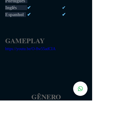
Português 
Inglês         
✔                           
✔
Espanhol  
 ✔                           ✔
GAMEPLAY
https://youtu.be/O-8w55adCIA
GÊNERO
AVENTURA - RPG - MUNDO 
ABERTO - INDIE