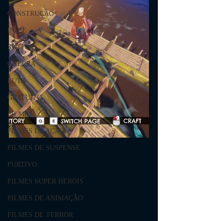
CONSTRUÇÃO
INDIE
SWITCH
GUERRA
LUTA
GRATUITO
FILMES
FILMES DE AÇÃO
FILMES DE SUSPENSE
FURTIVO
FILMES SUPER HERÓIS
FILMES DE ANIMAÇÃO
FILMES DE TERROR