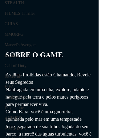
STEALTH
FILMES Thriller
GUIAS
MMORPG
Marvel's Avengers
SOBRE O GAME                
Fortnite
Call of Duty
As Ilhas Proibidas estão Chamando, Revele 
Minecraft
seus Segredos
FIFA
Naufragada em uma ilha, explore, adapte e 
navegue pela terra e pelos mares perigosos 
Trials of Mana
para permanecer viva.
Days Gone
Como Kara, você é uma guerreira, 
ANIMES
apanhada pelo mar em uma tempestade 
feroz, separada de sua tribo. Jogada do seu 
ANÁLISES
barco, à mercê das águas turbulentas, você é 