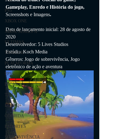
Gameplay, Enredo e História do jogo, 
PS5
Screenshots e Imagens
.
XBOX ONE
Data de lançamento inicial: 28 de agosto de 
XBOX SERIES X
2020
ÚLTIMAS
Desenvolvedor: 5 Lives Studios
Estúdio: Koch Media
TRAILER
Gêneros: Jogo de sobrevivência, Jogo 
PLATAFORMA
eletrônico de ação e aventura
FPS
DICAS
TIRO
LGBTQ+
CORRIDA
ESPORTES
SOBREVIVÊNCIA