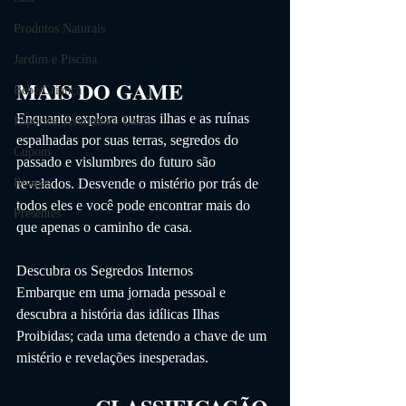
Produtos Naturais
Jardim e Piscina
MAIS DO GAME
Bebê/Criança
Enquanto explora outras ilhas e as ruínas 
Esportes, Aventura e Lazer
espalhadas por suas terras, segredos do 
Cupom
passado e vislumbres do futuro são 
revelados. Desvende o mistério por trás de 
Roupas
todos eles e você pode encontrar mais do 
Presentes
que apenas o caminho de casa.
Descubra os Segredos Internos
Embarque em uma jornada pessoal e 
descubra a história das idílicas Ilhas 
Proibidas; cada uma detendo a chave de um 
mistério e revelações inesperadas.