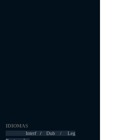
IDIOMAS 
                Interf  
 /    
Dub    /     Leg