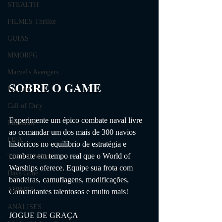
STEALTH
FILMES Thriller
GUIAS
MMORPG
Marvel's Avengers
SOBRE O GAME                
Fortnite
Call of Duty
Experimente um épico combate naval livre 
Minecraft
ao comandar um dos mais de 300 navios 
FIFA
históricos no equilíbrio de estratégia e 
combate em tempo real que o World of 
Trials of Mana
Warships oferece. Equipe sua frota com 
Days Gone
bandeiras, camuflagens, modificações, 
ANIMES
Comandantes talentosos e muito mais!
ANÁLISES
JOGUE DE GRAÇA