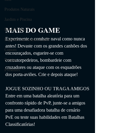
Produtos Naturais
Jardim e Piscina
MAIS DO GAME
Bebê/Criança
Experimente o combate naval como nunca 
Esportes, Aventura e Lazer
antes! Devaste com os grandes canhões dos 
Cupom
encouraçados, esgueire-se com 
contratorpedeiros, bombardeie com 
Roupas
cruzadores ou ataque com os esquadrões 
Presentes
dos porta-aviões. Crie e depois ataque!
JOGUE SOZINHO OU TRAGA AMIGOS
Entre em uma batalha aleatória para um 
confronto rápido de PvP, junte-se a amigos 
para uma desafiadora batalha de cenário 
PvE ou teste suas habilidades em Batalhas 
Classificatórias!