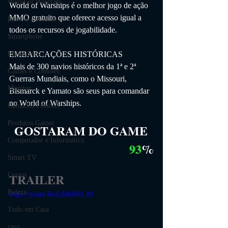
World of Warcraft
World of Warships é o melhor jogo de ação 
MMO gratuito que oferece acesso igual a 
Review e Análise
todos os recursos de jogabilidade.
Smartphone
EMBARCAÇÕES HISTÓRICAS
Eletrônicos
Mais de 300 navios históricos da 1ª e 2ª 
Games e Consoles
Guerras Mundiais, como o Missouri, 
Monitor
Bismarck e Yamato são seus para comandar 
no World of Warships.
Cuidados Pessoais
Produtos Gamer
GOSTARAM DO GAME
Computador e Informática
93
%
Smart TV
TRAILER
Cursos
Beleza
https://youtu.be/ijiIh6dNJ_M
Tudo em Casa
casa