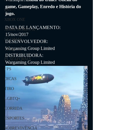
game, Gameplay, Enredo e História do 
PS5
jogo.
XBOX ONE
DATA DE LANÇAMENTO:
XBOX SERIES X
15/nov/2017
ÚLTIMAS
DESENVOLVEDOR:
Wargaming Group Limited
TRAILER
DISTRIBUIDORA:
PLATAFORMA
Wargaming Group Limited
FPS
DICAS
TIRO
LGBTQ+
CORRIDA
ESPORTES
SOBREVIVÊNCIA