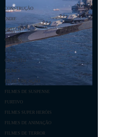
CONSTRUÇÃO
INDIE
SWITCH
GUERRA
LUTA
GRATUITO
FILMES
FILMES DE AÇÃO
FILMES DE SUSPENSE
FURTIVO
FILMES SUPER HERÓIS
FILMES DE ANIMAÇÃO
FILMES DE TERROR