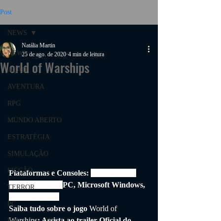
Post
NEWS
Natália Martin
NEWS
25 de ago. de 2020
4 min de leitura
World of Warships
AÇÃO
AVENTURA
RPG
MUNDO ABERTO
ESTRATÉGIA
SIMULAÇÃO
FICÇÃO
Plataformas e Consoles: 
PlayStation 4, 
PS4, Xbox One, 
PC, Microsoft Windows, 
TERROR
Mac OS Classic
PC
Saiba tudo sobre o jogo 
World of 
Warships
: Assista ao trailer Oficial do 
PS4