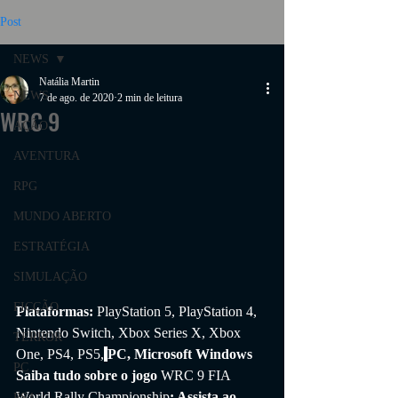
Post
NEWS
Natália Martin
NEWS
7 de ago. de 2020
2 min de leitura
WRC 9
AÇÃO
AVENTURA
RPG
MUNDO ABERTO
ESTRATÉGIA
SIMULAÇÃO
FICÇÃO
Plataformas: 
PlayStation 5, PlayStation 4, 
Nintendo Switch, Xbox Series X, Xbox 
TERROR
One, PS4, PS5,
PC, Microsoft Windows
PC
Saiba tudo sobre o jogo 
WRC 9 FIA 
World Rally Championship
: Assista ao 
PS4