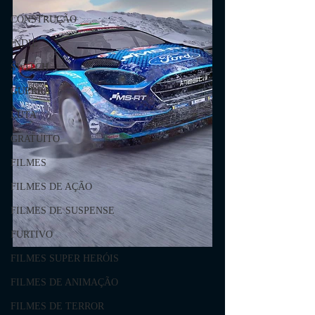
CONSTRUÇÃO
INDIE
SWITCH
GUERRA
LUTA
GRATUITO
FILMES
FILMES DE AÇÃO
FILMES DE SUSPENSE
FURTIVO
FILMES SUPER HERÓIS
FILMES DE ANIMAÇÃO
FILMES DE TERROR