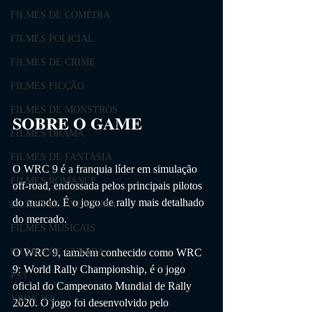
FILMES DE COMÉDIA
FILMES POLICIAL
FILMES DE CRIME
FILMES FICÇÃO
FILMES DE MONSTROS
SOBRE O GAME                
FILMES DRAMA
FILMES DE FANTASIA
O WRC 9 é a franquia líder em simulação 
FILMES ROMANCE
off-road, endossada pelos principais pilotos 
do mundo. É o jogo de rally mais detalhado 
FILMES DE AVENTURA
do mercado.
FILMES MUSICAIS
O WRC 9, também conhecido como WRC 
FILMES DE GUERRA
9: World Rally Championship, é o jogo 
PS3
oficial do Campeonato Mundial de Rally 
XBOX 360
2020. O jogo foi desenvolvido pelo 