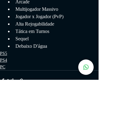
Arcade
Multijogador Massivo
Jogador x Jogador (PvP)
Alta Rejogabilidade
Tática em Turnos
Sequel
Debaixo D'água
PS5
PS4
PC
Posts recentes
Ver tudo