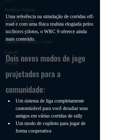
Produtos Naturais
Uma referência na simulação de corridas off-
Jardim e Piscina
road e com uma física realista elogiada pelos 
melhores pilotos, o WRC 9 oferece ainda 
Bebê/Criança
mais conteúdo.
Esportes, Aventura e Lazer
Cupom
Dois novos modos de jogo 
Roupas
projetados para a 
Presentes
comunidade:
Um sistema de liga completamente 
customizável para você desafiar seus 
amigos em várias corridas de rally
Um modo de copiloto para jogar de 
forma cooperativa