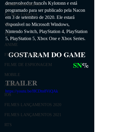
desenvolvedor francês Kylotonn e está 
GAMES EM BREVE
programado para ser publicado pela Nacon 
FILMES FAMÍLIA
em 3 de setembro de 2020. Ele estará 
disponível no Microsoft Windows, 
Wii U
Nintendo Switch, PlayStation 4, PlayStation 
VR
5, PlayStation 5, Xbox One e Xbox Series.
ANIME
GOSTARAM DO GAME
FILMES DE ANIME
SN
%
FILME DE ESPIONAGEM
MOBILE
TRAILER
ANDROID
https://youtu.be/HCDtn8ViQAk
IOS
FILMES LANÇAMENTOS 2020
FILMES LANÇAMENTOS 2021
RTS