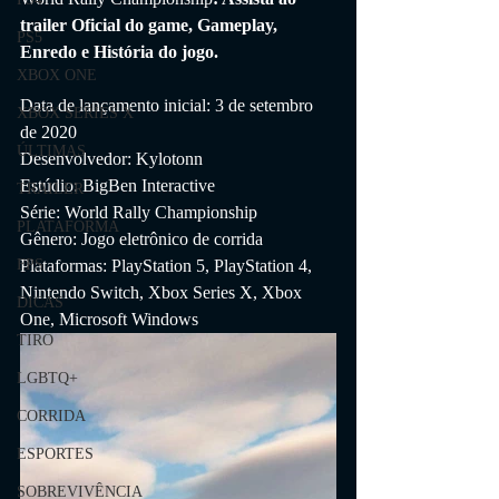
trailer Oficial do game, Gameplay, 
PS5
Enredo e História do jogo.
XBOX ONE
Data de lançamento inicial: 3 de setembro 
XBOX SERIES X
de 2020
ÚLTIMAS
Desenvolvedor: Kylotonn
Estúdio: BigBen Interactive
TRAILER
Série: World Rally Championship
PLATAFORMA
Gênero: Jogo eletrônico de corrida
Plataformas: PlayStation 5, PlayStation 4, 
FPS
Nintendo Switch, Xbox Series X, Xbox 
DICAS
One, Microsoft Windows
TIRO
LGBTQ+
CORRIDA
ESPORTES
SOBREVIVÊNCIA