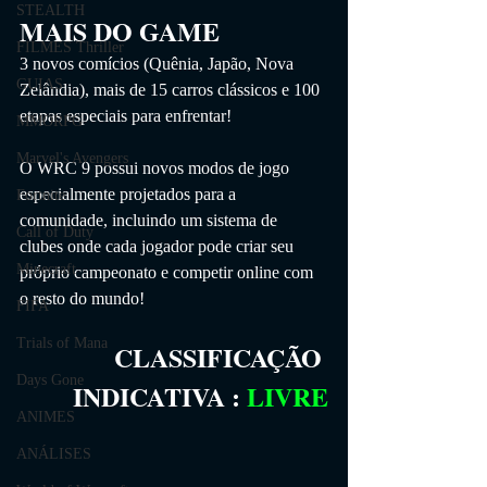
STEALTH
MAIS DO GAME
FILMES Thriller
3 novos comícios (Quênia, Japão, Nova 
GUIAS
Zelândia), mais de 15 carros clássicos e 100 
etapas especiais para enfrentar!
MMORPG
Marvel's Avengers
O WRC 9 possui novos modos de jogo 
especialmente projetados para a 
Fortnite
comunidade, incluindo um sistema de 
Call of Duty
clubes onde cada jogador pode criar seu 
Minecraft
próprio campeonato e competir online com 
o resto do mundo!
FIFA
Trials of Mana
CLASSIFICAÇÃO 
Days Gone
INDICATIVA
 :
LIVRE
ANIMES
ANÁLISES