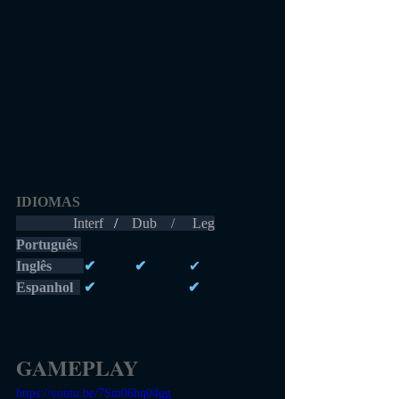
IDIOMAS 
                Interf  
 /    
Dub    /     Leg
Português 
Inglês         
✔           ✔            
✔
Espanhol  
 ✔                          ✔
GAMEPLAY
https://youtu.be/7Sm06hq04gg