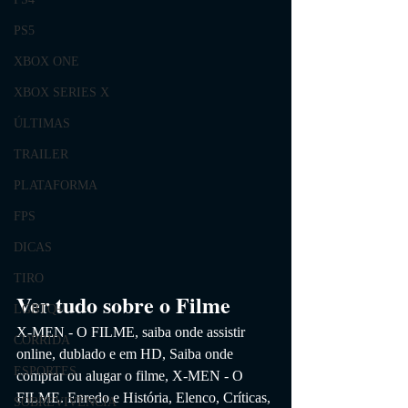
PS5
XBOX ONE
XBOX SERIES X
ÚLTIMAS
TRAILER
PLATAFORMA
FPS
DICAS
TIRO
Ver tudo sobre o Filme
LGBTQ+
X-MEN - O FILME
, saiba onde assistir 
CORRIDA
online, dublado e em HD,
 Saiba onde 
ESPORTES
comprar ou alugar o filme, X-MEN - O 
FILME
. 
Enredo e História, Elenco, Críticas, 
SOBREVIVÊNCIA