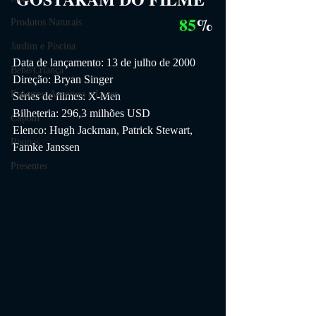
85
%
Produtos Naturais
Jardim e Piscina
Data de lançamento: 13 de julho de 2000
Bebê/Criança
Direção: Bryan Singer
Esportes, Aventura e Lazer
Séries de filmes: X-Men
Bilheteria: 296,3 milhões USD
Cupom
Elenco: Hugh Jackman, Patrick Stewart, 
Roupas
Famke Janssen
Presentes