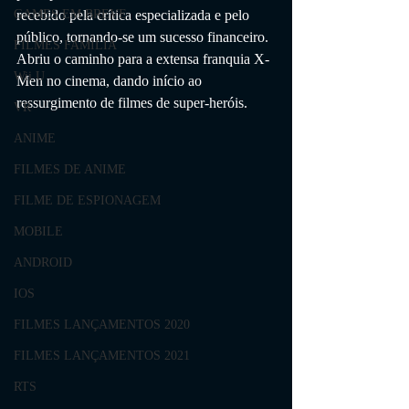
recebido pela crítica especializada e pelo 
GAMES EM BREVE
público, tornando-se um sucesso financeiro. 
FILMES FAMÍLIA
Abriu o caminho para a extensa franquia X-
Wii U
Men no cinema, dando início ao 
ressurgimento de filmes de super-heróis.
VR
ANIME
FILMES DE ANIME
FILME DE ESPIONAGEM
MOBILE
ANDROID
IOS
FILMES LANÇAMENTOS 2020
FILMES LANÇAMENTOS 2021
RTS