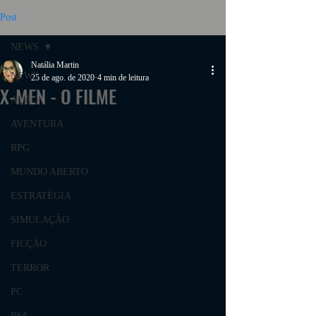
Post
NEWS
Natália Martin
NEWS
25 de ago. de 2020
4 min de leitura
X-MEN - O FILME
AÇÃO
AVENTURA
RPG
MUNDO ABERTO
ESTRATÉGIA
SIMULAÇÃO
FICÇÃO
TERROR
PC
PS4