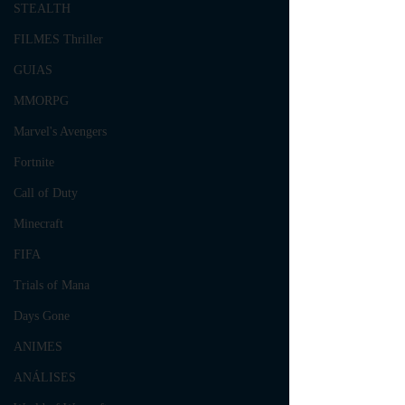
STEALTH
FILMES Thriller
GUIAS
MMORPG
Marvel's Avengers
Fortnite
Call of Duty
Minecraft
FIFA
Trials of Mana
Days Gone
ANIMES
ANÁLISES