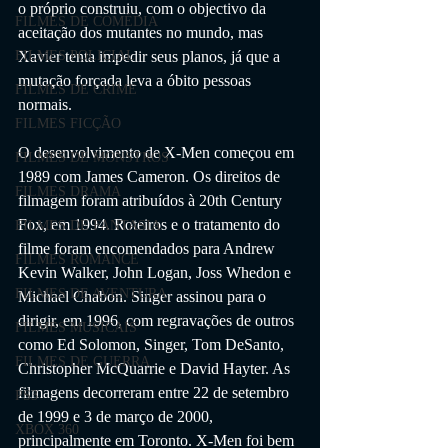
o próprio construiu, com o objectivo da 
FILMES DE COMÉDIA
aceitação dos mutantes no mundo, mas 
Xavier tenta impedir seus planos, já que a 
FILMES POLICIAL
mutação forçada leva a óbito pessoas 
FILMES DE CRIME
normais.
FILMES FICÇÃO
O desenvolvimento de X-Men começou em 
FILMES DE MONSTROS
1989 com James Cameron. Os direitos de 
FILMES DRAMA
filmagem foram atribuídos à 20th Century 
Fox, em 1994. Roteiros e o tratamento do 
FILMES DE FANTASIA
filme foram encomendados para Andrew 
FILMES ROMANCE
Kevin Walker, John Logan, Joss Whedon e 
FILMES DE AVENTURA
Michael Chabon. Singer assinou para o 
dirigir, em 1996, com regravações de outros 
FILMES MUSICAIS
como Ed Solomon, Singer, Tom DeSanto, 
FILMES DE GUERRA
Christopher McQuarrie e David Hayter. As 
filmagens decorreram entre 22 de setembro 
PS3
de 1999 e 3 de março de 2000, 
XBOX 360
principalmente em Toronto. X-Men foi bem 