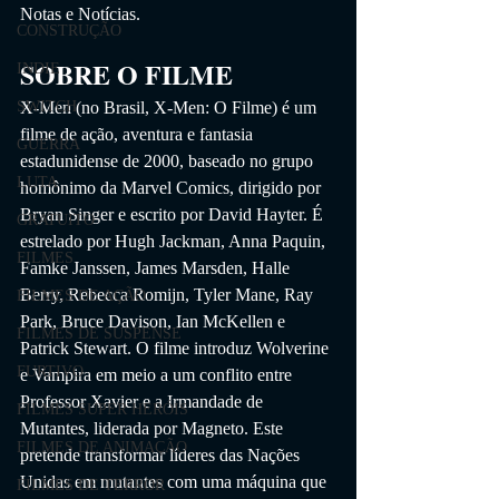
Notas e Notícias. 
CONSTRUÇÃO
SOBRE O FILME
INDIE
X-Men (no Brasil, X-Men: O Filme) é um 
SWITCH
filme de ação, aventura e fantasia 
GUERRA
estadunidense de 2000, baseado no grupo 
LUTA
homônimo da Marvel Comics, dirigido por 
Bryan Singer e escrito por David Hayter. É 
GRATUITO
estrelado por Hugh Jackman, Anna Paquin, 
FILMES
Famke Janssen, James Marsden, Halle 
Berry, Rebecca Romijn, Tyler Mane, Ray 
FILMES DE AÇÃO
Park, Bruce Davison, Ian McKellen e 
FILMES DE SUSPENSE
Patrick Stewart. O filme introduz Wolverine 
FURTIVO
e Vampira em meio a um conflito entre 
Professor Xavier e a Irmandade de 
FILMES SUPER HERÓIS
Mutantes, liderada por Magneto. Este 
FILMES DE ANIMAÇÃO
pretende transformar líderes das Nações 
Unidas em mutantes com uma máquina que 
FILMES DE TERROR