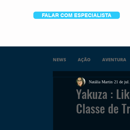
FALAR COM ESPECIALISTA
NEWS
AÇÃO
AVENTURA
Natália Martin
21 de jul
FICÇÃO
TERROR
PC
Yakuza : Li
Classe de T
TRAILER
PLATAFORMA
SOBREVIVÊNCIA
CONSTR