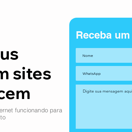
Receba um
us
m sites
ncem
ernet funcionando para
to