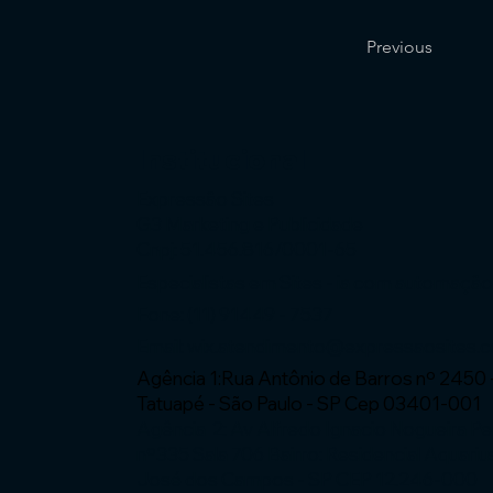
Previous
Institucional
Expressão Sites
G3 Marketing e Publicidade
Cnpj: 51.456.816/0001-65
Especialistas em Sites - ia com automaçã
Fone: (11) 91449 - 7537
Email:
wix.atendimento@expressaosites.
Agência 1:Rua Antônio de Barros nº 2450 
Tatuapé - São Paulo - SP Cep 03401-001
Agência 2: Av Alfredo Ignacio Nogueira P
nº335 Sala 706 Bairro: Residencial Aquariu
José dos Campos - SP CEP 12.246-000