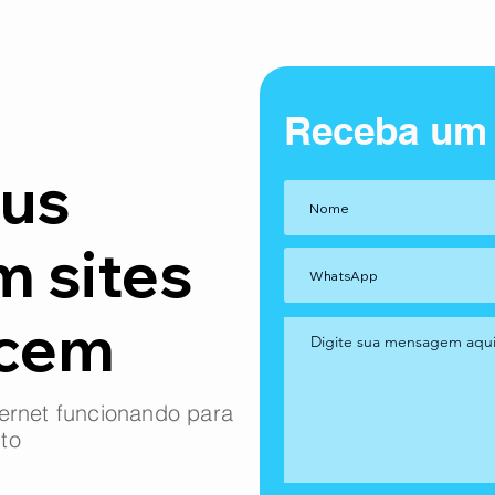
Receba um
us
m sites
ncem
ernet funcionando para
to