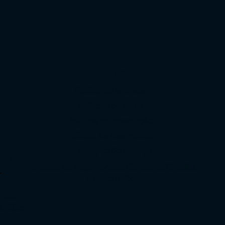
Políticas
Política de entrega
Políticas de troca
Políticas de devolução
o
Políticas de Reembolso
Prestação do serviço
com
Métodos de Pagamentos: Cartão de Crédito,
-
boleto e Pix
enido
s - São