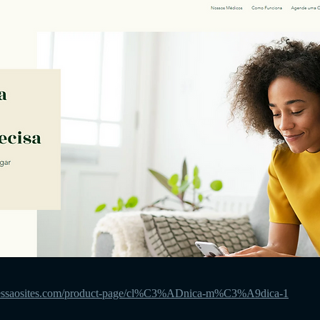
ressaosites.com/product-page/cl%C3%ADnica-m%C3%A9dica-1