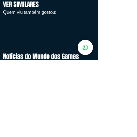
VER SIMILARES
Quem viu também gostou:
Notícias do Mundo dos Games
Confira o que aconteceu hoje no mundo dos Games
Natália Martin
14 de mai. de 2024
oLÁ
Um Sucesso