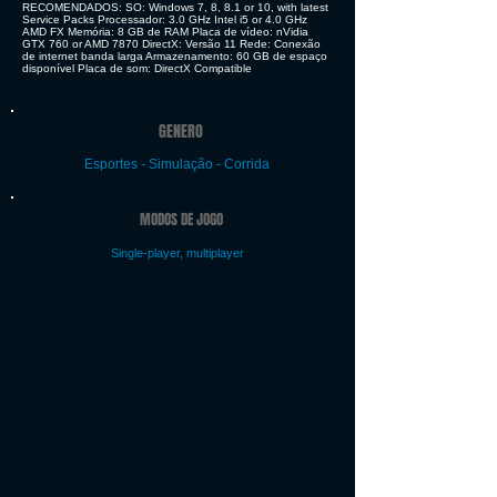
RECOMENDADOS: SO: Windows 7, 8, 8.1 or 10, with latest
Service Packs Processador: 3.0 GHz Intel i5 or 4.0 GHz
AMD FX Memória: 8 GB de RAM Placa de vídeo: nVidia
GTX 760 or AMD 7870 DirectX: Versão 11 Rede: Conexão
de internet banda larga Armazenamento: 60 GB de espaço
disponível Placa de som: DirectX Compatible
GENERO
Esportes - Simulação - Corrida
MODOS DE JOGO
Single-player, multiplayer