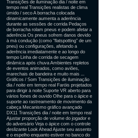
Transições de iluminação dia / noite em
tempo real Transições realistas de clima
úmido / seco A borracha colocada
dinamicamente aumenta a aderência
durante as sessões de corrida Pedaços
de borracha rolam pneus e podem afetar a
aderência Os pneus sofrem danos devido
à má condução (como "flatspotting" de um
pneu) ou configurações, afetando a
aderência imediatamente e ao longo do
tempo Linha de corrida de secagem
dinâmica após chuva Ambientes repletos
de eventos animados, como aviões,
marechais de bandeira e muito mais ...
Gráficos / Som Transições de iluminação
dia / noite em tempo real Faróis projetados
para dirigir à noite Suporte VR aberto para
vários fones de ouvido Olhe para o ápice e
suporte ao rastreamento de movimento da
cabeça Mecanismo gráfico avançado
DX11 Transições dia / noite em tempo real
Ajustar proporção de volume do jogador e
do adversário Veja o ápice com o controle
deslizante Look Ahead Ajuste seu assento
e o espelho enquanto estiver no banco do