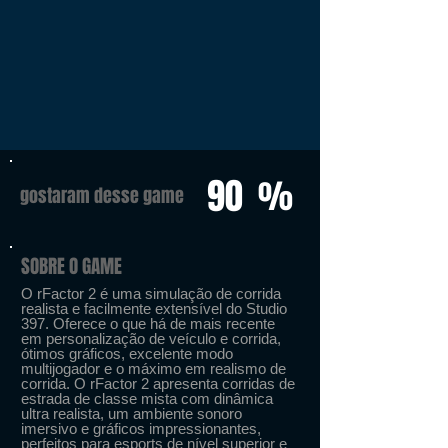
90
%
gostaram desse game
SOBRE O GAME
O rFactor 2 é uma simulação de corrida
realista e facilmente extensível do Studio
397. Oferece o que há de mais recente
em personalização de veículo e corrida,
ótimos gráficos, excelente modo
multijogador e o máximo em realismo de
corrida. O rFactor 2 apresenta corridas de
estrada de classe mista com dinâmica
ultra realista, um ambiente sonoro
imersivo e gráficos impressionantes,
perfeitos para esports de nível superior e