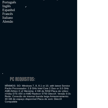
Português
Inglês
✔
Espanhol
Francês
Italiano
Alemão
PC REQUISITOS:
MÍNIMOS: SO: Windows 7, 8, 8.1 or 10, with latest Service
Packs Processador: 2.8 GHz Intel Core 2 Duo or 3.0 GHz
AMD Athlon II x2 Memória: 4 GB de RAM Placa de vídeo:
nVidia GTS 450 or AMD Radeon 5750 DirectX: Versão 9.0c
Rede: Conexão de internet banda larga Armazenamento:
30 GB de espaço disponível Placa de som: DirectX
Compatible