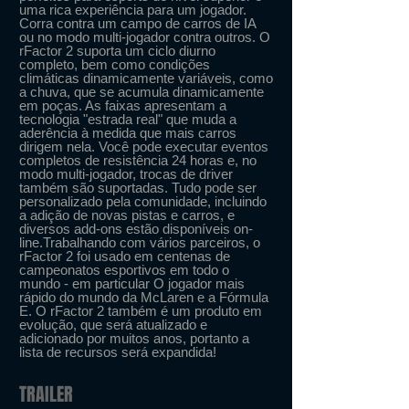
uma rica experiência para um jogador.
Corra contra um campo de carros de IA
ou no modo multi-jogador contra outros. O
rFactor 2 suporta um ciclo diurno
completo, bem como condições
climáticas dinamicamente variáveis, como
a chuva, que se acumula dinamicamente
em poças. As faixas apresentam a
tecnologia "estrada real" que muda a
aderência à medida que mais carros
dirigem nela. Você pode executar eventos
completos de resistência 24 horas e, no
modo multi-jogador, trocas de driver
também são suportadas. Tudo pode ser
personalizado pela comunidade, incluindo
a adição de novas pistas e carros, e
diversos add-ons estão disponíveis on-
line.Trabalhando com vários parceiros, o
rFactor 2 foi usado em centenas de
campeonatos esportivos em todo o
mundo - em particular O jogador mais
rápido do mundo da McLaren e a Fórmula
E. O rFactor 2 também é um produto em
evolução, que será atualizado e
adicionado por muitos anos, portanto a
lista de recursos será expandida!
TRAILER