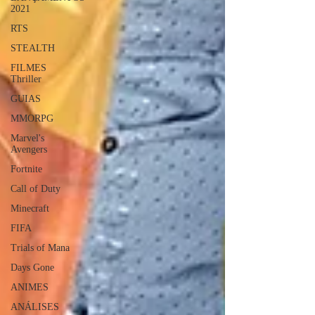
2021
RTS
STEALTH
FILMES
Thriller
GUIAS
MMORPG
Marvel's
Avengers
Fortnite
Call of Duty
Minecraft
FIFA
Trials of Mana
Days Gone
ANIMES
ANÁLISES