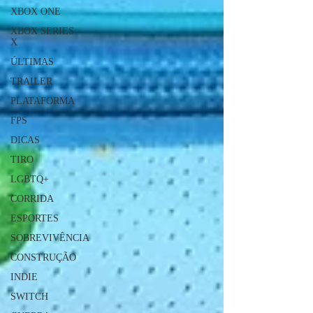
XBOX ONE
XBOX SERIES
X
ÚLTIMAS
TRAILER
PLATAFORMA
FPS
DICAS
TIRO
LGBTQ+
CORRIDA
ESPORTES
SOBREVIVÊNCIA
CONSTRUÇÃO
INDIE
SWITCH