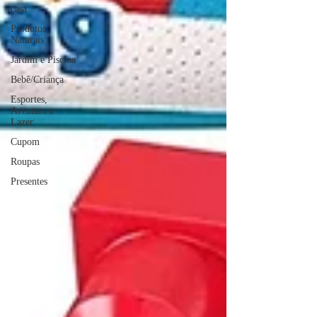
casa
Produtos
Naturais
Jardim e Piscina
Bebê/Criança
Esportes,
Aventura e
Lazer
Cupom
Roupas
Presentes