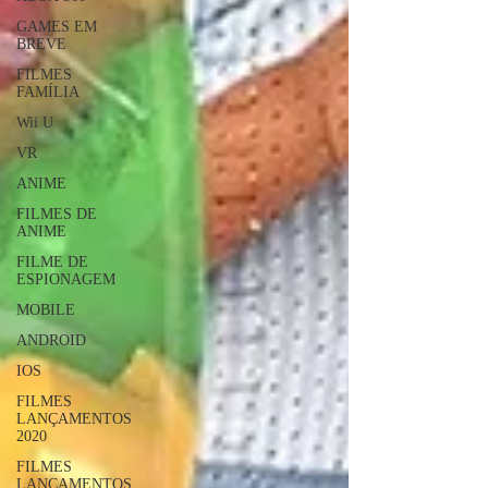
GAMES EM
BREVE
FILMES
FAMÍLIA
Wii U
VR
ANIME
FILMES DE
ANIME
FILME DE
ESPIONAGEM
MOBILE
ANDROID
IOS
FILMES
LANÇAMENTOS
2020
FILMES
LANÇAMENTOS