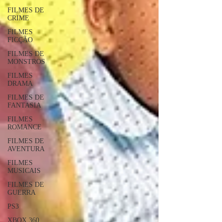
FILMES DE
CRIME
FILMES
FICÇÃO
FILMES DE
MONSTROS
FILMES
DRAMA
FILMES DE
FANTASIA
FILMES
ROMANCE
FILMES DE
AVENTURA
FILMES
MUSICAIS
FILMES DE
GUERRA
PS3
XBOX 360