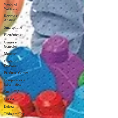
World of
Warcraft
Review e
Análise
Smartphone
Eletrônicos
Games e
Consoles
Monitor
Cuidados
Pessoais
Produtos Gamer
Computador e
Informática
Smart TV
Cursos
Beleza
Tudo em Casa