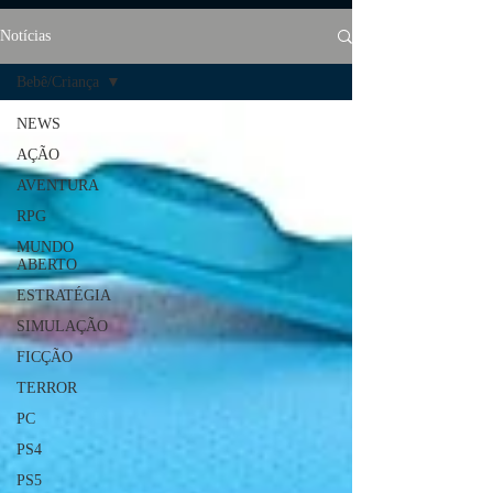
Notícias
Bebê/Criança
NEWS
AÇÃO
AVENTURA
RPG
MUNDO
ABERTO
ESTRATÉGIA
SIMULAÇÃO
FICÇÃO
TERROR
PC
PS4
PS5